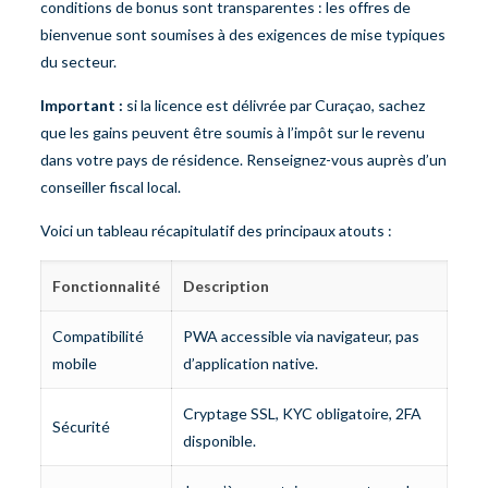
conditions de bonus sont transparentes : les offres de
bienvenue sont soumises à des exigences de mise typiques
du secteur.
Important :
si la licence est délivrée par Curaçao, sachez
que les gains peuvent être soumis à l’impôt sur le revenu
dans votre pays de résidence. Renseignez-vous auprès d’un
conseiller fiscal local.
Voici un tableau récapitulatif des principaux atouts :
Fonctionnalité
Description
Compatibilité
PWA accessible via navigateur, pas
mobile
d’application native.
Cryptage SSL, KYC obligatoire, 2FA
Sécurité
disponible.