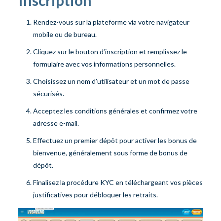
Inscription
Rendez-vous sur la plateforme via votre navigateur
mobile ou de bureau.
Cliquez sur le bouton d’inscription et remplissez le
formulaire avec vos informations personnelles.
Choisissez un nom d’utilisateur et un mot de passe
sécurisés.
Acceptez les conditions générales et confirmez votre
adresse e-mail.
Effectuez un premier dépôt pour activer les bonus de
bienvenue, généralement sous forme de bonus de
dépôt.
Finalisez la procédure KYC en téléchargeant vos pièces
justificatives pour débloquer les retraits.