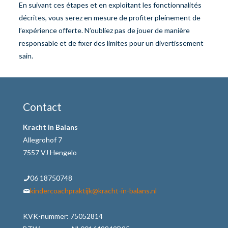
En suivant ces étapes et en exploitant les fonctionnalités
décrites, vous serez en mesure de profiter pleinement de
l’expérience offerte. N’oubliez pas de jouer de manière
responsable et de fixer des limites pour un divertissement
sain.
Contact
Kracht in Balans
Allegrohof 7
7557 VJ Hengelo
06 18750748
kindercoachpraktijk@kracht-in-balans.nl
KVK-nummer: 75052814