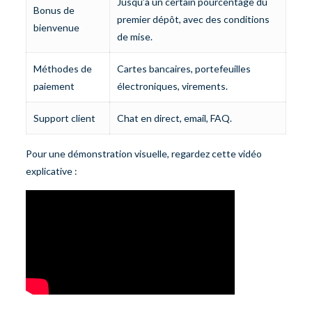
Jusqu’à un certain pourcentage du
Bonus de
premier dépôt, avec des conditions
bienvenue
de mise.
Méthodes de
Cartes bancaires, portefeuilles
paiement
électroniques, virements.
Support client
Chat en direct, email, FAQ.
Pour une démonstration visuelle, regardez cette vidéo
explicative :