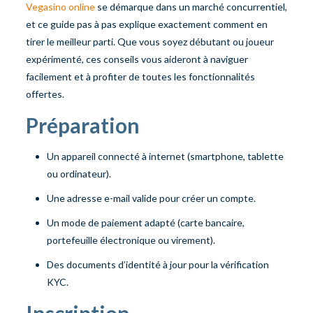
Vegasino online
se démarque dans un marché concurrentiel,
et ce guide pas à pas explique exactement comment en
tirer le meilleur parti. Que vous soyez débutant ou joueur
expérimenté, ces conseils vous aideront à naviguer
facilement et à profiter de toutes les fonctionnalités
offertes.
Préparation
Un appareil connecté à internet (smartphone, tablette
ou ordinateur).
Une adresse e-mail valide pour créer un compte.
Un mode de paiement adapté (carte bancaire,
portefeuille électronique ou virement).
Des documents d’identité à jour pour la vérification
KYC.