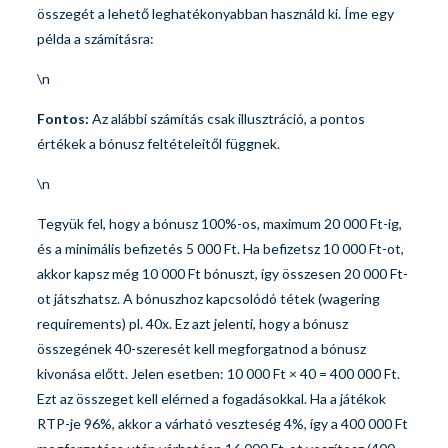
összegét a lehető leghatékonyabban használd ki. Íme egy
példa a számításra:
\n
Fontos:
Az alábbi számítás csak illusztráció, a pontos
értékek a bónusz feltételeitől függnek.
\n
Tegyük fel, hogy a bónusz 100%-os, maximum 20 000 Ft-ig,
és a minimális befizetés 5 000 Ft. Ha befizetsz 10 000 Ft-ot,
akkor kapsz még 10 000 Ft bónuszt, így összesen 20 000 Ft-
ot játszhatsz. A bónuszhoz kapcsolódó tétek (wagering
requirements) pl. 40x. Ez azt jelenti, hogy a bónusz
összegének 40-szeresét kell megforgatnod a bónusz
kivonása előtt. Jelen esetben: 10 000 Ft × 40 = 400 000 Ft.
Ezt az összeget kell elérned a fogadásokkal. Ha a játékok
RTP-je 96%, akkor a várható veszteség 4%, így a 400 000 Ft