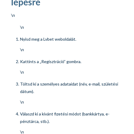
lépésre
\n
\n
Nyisd meg a Lvbet weboldalát.
\n
Kattints a „Regisztráció” gombra.
\n
Töltsd ki a személyes adataidat (név, e-mail, születési
dátum).
\n
Válaszd ki a kívánt fizetési módot (bankkártya, e-
pénztárca, stb.).
\n