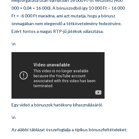
megforgatása után várhatóan 16 000 Ft-ot veszítesz (400
000 × 0,04 = 16 000). A bónuszodból így 10 000 Ft – 16 000
Ft = -6 000 Ft maradna, ami azt mutatja, hogy a bónusz
önmagában nem elegendő a tétkövetelmény fedezésére.
Ezért fontos a magas RTP-jű játékok választása.
\n
Egy videó a bónuszok hatékony kihasználásáról.
\n
Az alábbi táblázat összefoglalja a tipikus bónuszfeltételeket: