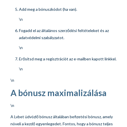
Add meg a bónuszkódot (ha van).
\n
Fogadd el az általános szerződési feltételeket és az
adatvédelmi szabályzatot.
\n
Erősítsd meg a regisztrációt az e-mailben kapott linkkel.
\n
\n
A bónusz maximalizálása
\n
A Lvbet üdvözlő bónusz általában befizetési bónusz, amely
növeli a kezdő egyenlegedet. Fontos, hogy a bónusz teljes