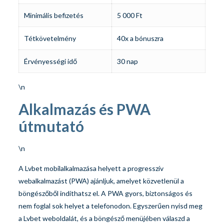
Minimális befizetés
5 000 Ft
Tétkövetelmény
40x a bónuszra
Érvényességi idő
30 nap
\n
Alkalmazás és PWA
útmutató
\n
A Lvbet mobilalkalmazása helyett a progresszív
webalkalmazást (PWA) ajánljuk, amelyet közvetlenül a
böngészőből indíthatsz el. A PWA gyors, biztonságos és
nem foglal sok helyet a telefonodon. Egyszerűen nyisd meg
a Lvbet weboldalát, és a böngésző menüjében válaszd a