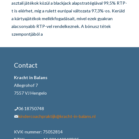
asztali játékok közül a blackjack alapstratégiával 99,5% RTP-
t is elérhet, míg a rulett európai változata 97,3%-os. Kerüld
a kártyajátékok mellékfogadásait, mivel ezek gyakran
alacsonyabb RTP-vel rendelkeznek. A bónusz tétek
szempontjából a
Contact
Kracht in Balans
Allegrohof 7
7557 VJ Hengelo
06 18750748
kindercoachpraktijk@kracht-in-balans.nl
KVK-nummer: 75052814