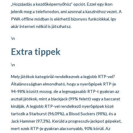
„Hozzáadás a kezdőképernyőhöz” opciót. Ezzel egy ikon
jelenik meg a telefonodon, ami azonnal a kaszinóhoz vezet. A
PWA offline módban is elérhető bizonyos funkciókkal, így
akár internet nélkül is játszhatsz.
\n
Extra tippek
\n
Mely játékok kategóriái rendelkeznek a legjobb RTP-vel?
Általánosságban elmondható, hogy a nyerőgépek RTP-je
94-98% között mozog, de a legmagasabb RTP-t gyakran az
asztali játékok, mint a blackjack (99% felett) vagy a baccarat
kínálják. A legjobb RTP-vel rendelkező nyerőgépek közé
tartozik a Starburst (96,09%), a Blood Suckers (98%), és a
Jack Hammer (97,3%). Kerüld a progresszív jackpot gépeket,
mert ezek RTP-je gyakran alacsonyabb, 90% körüli. Az