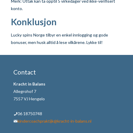
Merk: Uttak kan ta opptil 5 virkedager ved ikke-verifisert
konto.
Konklusjon
Lucky spins Norge tilbyr en enkel innlogging og gode
bonuser, men husk alltid å lese vilkårene. Lykke til!
Contact
Kracht in Balans
Allegrohof 7
7557 VJ Hengelo
06 18750748
kindercoachpraktijk@kracht-in-balans.nl