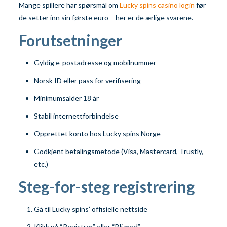
Mange spillere har spørsmål om
Lucky spins casino login
før
de setter inn sin første euro – her er de ærlige svarene.
Forutsetninger
Gyldig e-postadresse og mobilnummer
Norsk ID eller pass for verifisering
Minimumsalder 18 år
Stabil internettforbindelse
Opprettet konto hos Lucky spins Norge
Godkjent betalingsmetode (Visa, Mastercard, Trustly,
etc.)
Steg-for-steg registrering
Gå til Lucky spins’ offisielle nettside
Klikk på “Registrer” eller “Bli med”