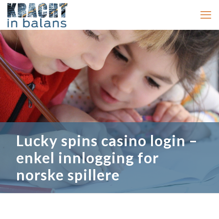
Lucky spins casino login –
enkel innlogging for
norske spillere