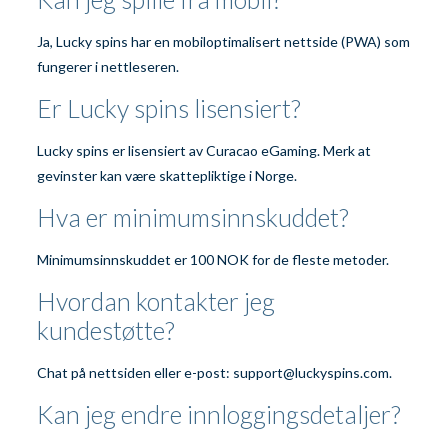
Ja, Lucky spins har en mobiloptimalisert nettside (PWA) som
fungerer i nettleseren.
Er Lucky spins lisensiert?
Lucky spins er lisensiert av Curacao eGaming. Merk at
gevinster kan være skattepliktige i Norge.
Hva er minimumsinnskuddet?
Minimumsinnskuddet er 100 NOK for de fleste metoder.
Hvordan kontakter jeg
kundestøtte?
Chat på nettsiden eller e-post: support@luckyspins.com.
Kan jeg endre innloggingsdetaljer?