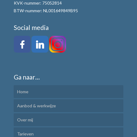
KVK-nummer: 75052814
BTW-nummer: NL001649849B95
Social media
Ga naar…
Home
Aanbod & werkwijze
Over mij
Kindercoaching
Tarieven
Ik Leer Leren