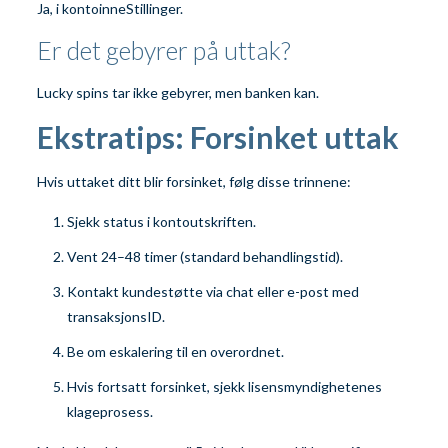
Ja, i kontoinneStillinger.
Er det gebyrer på uttak?
Lucky spins tar ikke gebyrer, men banken kan.
Ekstratips: Forsinket uttak
Hvis uttaket ditt blir forsinket, følg disse trinnene:
Sjekk status i kontoutskriften.
Vent 24–48 timer (standard behandlingstid).
Kontakt kundestøtte via chat eller e-post med
transaksjonsID.
Be om eskalering til en overordnet.
Hvis fortsatt forsinket, sjekk lisensmyndighetenes
klageprosess.