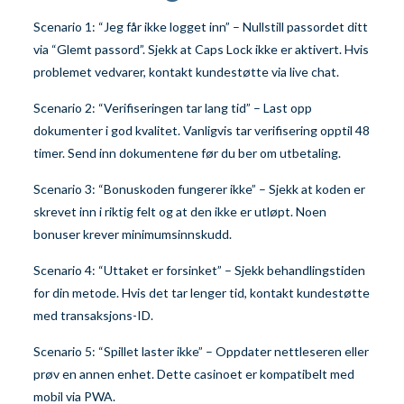
Scenario 1: “Jeg får ikke logget inn” – Nullstill passordet ditt
via “Glemt passord”. Sjekk at Caps Lock ikke er aktivert. Hvis
problemet vedvarer, kontakt kundestøtte via live chat.
Scenario 2: “Verifiseringen tar lang tid” – Last opp
dokumenter i god kvalitet. Vanligvis tar verifisering opptil 48
timer. Send inn dokumentene før du ber om utbetaling.
Scenario 3: “Bonuskoden fungerer ikke” – Sjekk at koden er
skrevet inn i riktig felt og at den ikke er utløpt. Noen
bonuser krever minimumsinnskudd.
Scenario 4: “Uttaket er forsinket” – Sjekk behandlingstiden
for din metode. Hvis det tar lenger tid, kontakt kundestøtte
med transaksjons-ID.
Scenario 5: “Spillet laster ikke” – Oppdater nettleseren eller
prøv en annen enhet. Dette casinoet er kompatibelt med
mobil via PWA.