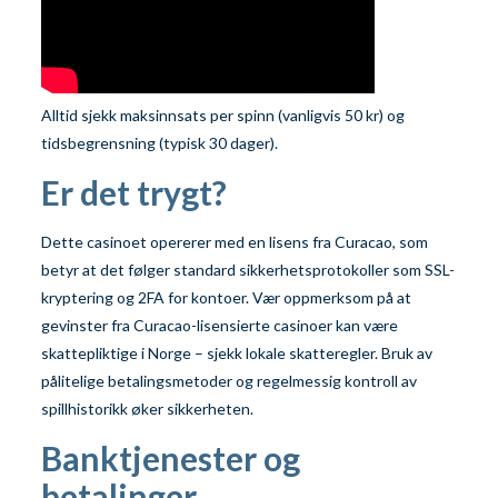
Alltid sjekk maksinnsats per spinn (vanligvis 50 kr) og
tidsbegrensning (typisk 30 dager).
Er det trygt?
Dette casinoet opererer med en lisens fra Curacao, som
betyr at det følger standard sikkerhetsprotokoller som SSL-
kryptering og 2FA for kontoer. Vær oppmerksom på at
gevinster fra Curacao-lisensierte casinoer kan være
skattepliktige i Norge – sjekk lokale skatteregler. Bruk av
pålitelige betalingsmetoder og regelmessig kontroll av
spillhistorikk øker sikkerheten.
Banktjenester og
betalinger