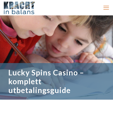
Lucky Spins Casino –
komplett
utbetalingsguide