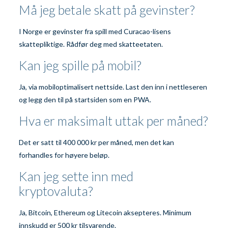
Må jeg betale skatt på gevinster?
I Norge er gevinster fra spill med Curacao-lisens
skattepliktige. Rådfør deg med skatteetaten.
Kan jeg spille på mobil?
Ja, via mobiloptimalisert nettside. Last den inn i nettleseren
og legg den til på startsiden som en PWA.
Hva er maksimalt uttak per måned?
Det er satt til 400 000 kr per måned, men det kan
forhandles for høyere beløp.
Kan jeg sette inn med
kryptovaluta?
Ja, Bitcoin, Ethereum og Litecoin aksepteres. Minimum
innskudd er 500 kr tilsvarende.