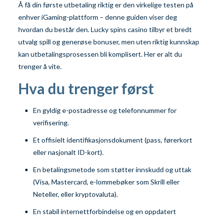
Å få din første utbetaling riktig er den virkelige testen på
enhver iGaming-plattform – denne guiden viser deg
hvordan du består den. Lucky spins casino tilbyr et bredt
utvalg spill og generøse bonuser, men uten riktig kunnskap
kan utbetalingsprosessen bli komplisert. Her er alt du
trenger å vite.
Hva du trenger først
En gyldig e-postadresse og telefonnummer for
verifisering.
Et offisielt identifikasjonsdokument (pass, førerkort
eller nasjonalt ID-kort).
En betalingsmetode som støtter innskudd og uttak
(Visa, Mastercard, e-lommebøker som Skrill eller
Neteller, eller kryptovaluta).
En stabil internettforbindelse og en oppdatert