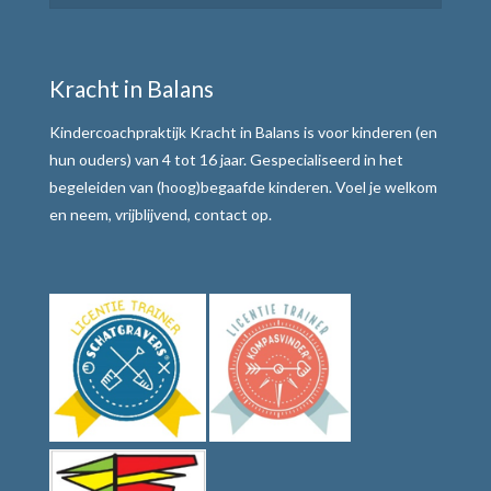
Motivatie verhogen
Kracht in Balans
Weerbaar communiceren
Kindercoachpraktijk Kracht in Balans is voor kinderen (en
Werkwijze
hun ouders) van 4 tot 16 jaar. Gespecialiseerd in het
begeleiden van (hoog)begaafde kinderen. Voel je welkom
Alle teksten de baas
en neem, vrijblijvend, contact op.
Tafelmethode met stoplichtkaartjes