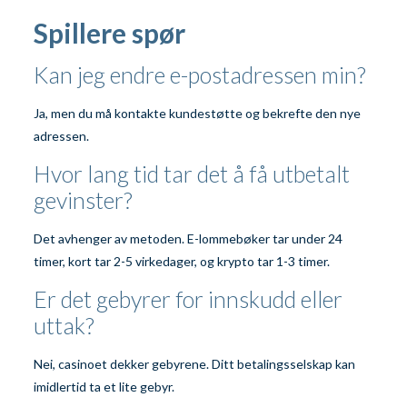
Spillere spør
Kan jeg endre e-postadressen min?
Ja, men du må kontakte kundestøtte og bekrefte den nye
adressen.
Hvor lang tid tar det å få utbetalt
gevinster?
Det avhenger av metoden. E-lommebøker tar under 24
timer, kort tar 2-5 virkedager, og krypto tar 1-3 timer.
Er det gebyrer for innskudd eller
uttak?
Nei, casinoet dekker gebyrene. Ditt betalingsselskap kan
imidlertid ta et lite gebyr.