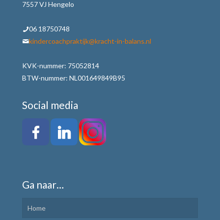
7557 VJ Hengelo
06 18750748
kindercoachpraktijk@kracht-in-balans.nl
KVK-nummer: 75052814
BTW-nummer: NL001649849B95
Social media
Ga naar…
Home