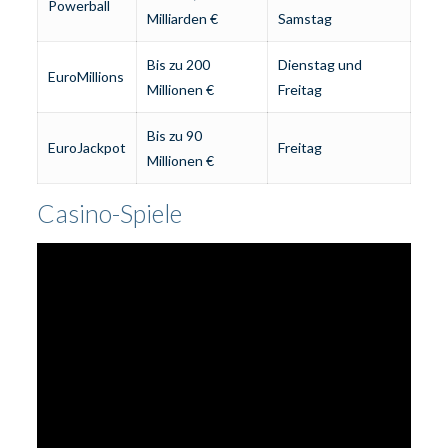
Powerball
Milliarden €
Samstag
Bis zu 200
Dienstag und
EuroMillions
Millionen €
Freitag
Bis zu 90
EuroJackpot
Freitag
Millionen €
Casino-Spiele