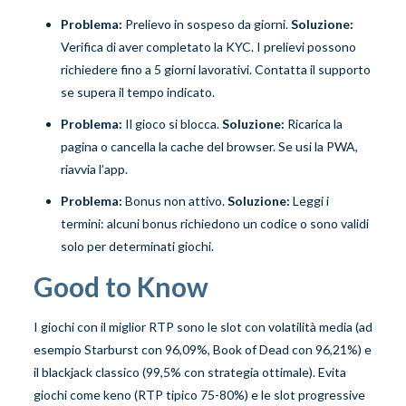
Problema:
Prelievo in sospeso da giorni.
Soluzione:
Verifica di aver completato la KYC. I prelievi possono
richiedere fino a 5 giorni lavorativi. Contatta il supporto
se supera il tempo indicato.
Problema:
Il gioco si blocca.
Soluzione:
Ricarica la
pagina o cancella la cache del browser. Se usi la PWA,
riavvia l’app.
Problema:
Bonus non attivo.
Soluzione:
Leggi i
termini: alcuni bonus richiedono un codice o sono validi
solo per determinati giochi.
Good to Know
I giochi con il miglior RTP sono le slot con volatilità media (ad
esempio Starburst con 96,09%, Book of Dead con 96,21%) e
il blackjack classico (99,5% con strategia ottimale). Evita
giochi come keno (RTP tipico 75-80%) e le slot progressive