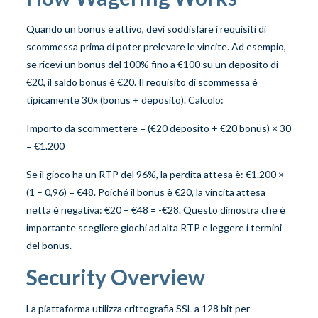
Quando un bonus è attivo, devi soddisfare i requisiti di
scommessa prima di poter prelevare le vincite. Ad esempio,
se ricevi un bonus del 100% fino a €100 su un deposito di
€20, il saldo bonus è €20. Il requisito di scommessa è
tipicamente 30x (bonus + deposito). Calcolo:
Importo da scommettere = (€20 deposito + €20 bonus) × 30
= €1.200
Se il gioco ha un RTP del 96%, la perdita attesa è: €1.200 ×
(1 – 0,96) = €48. Poiché il bonus è €20, la vincita attesa
netta è negativa: €20 – €48 = -€28. Questo dimostra che è
importante scegliere giochi ad alta RTP e leggere i termini
del bonus.
Security Overview
La piattaforma utilizza crittografia SSL a 128 bit per