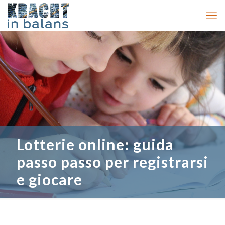
Lotterie online: guida
passo passo per registrarsi
e giocare