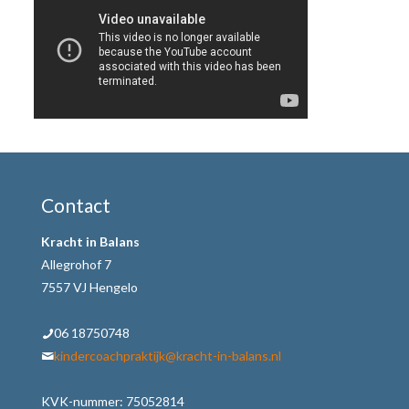
Contact
Kracht in Balans
Allegrohof 7
7557 VJ Hengelo
06 18750748
kindercoachpraktijk@kracht-in-balans.nl
KVK-nummer: 75052814