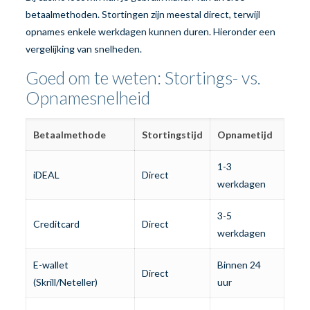
betaalmethoden. Stortingen zijn meestal direct, terwijl
opnames enkele werkdagen kunnen duren. Hieronder een
vergelijking van snelheden.
Goed om te weten: Stortings- vs.
Opnamesnelheid
Betaalmethode
Stortingstijd
Opnametijd
1-3
iDEAL
Direct
werkdagen
3-5
Creditcard
Direct
werkdagen
E-wallet
Binnen 24
Direct
(Skrill/Neteller)
uur