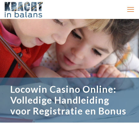
Locowin Casino Online:
Volledige Handleiding
voor Registratie en Bonus