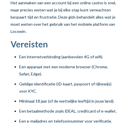
Het aanmaken van een account bij een online casino is snel,
maar precies weten wat je bij elke stap kunt verwachten
bespaart tijd en frustratie. Deze gids behandelt alles wat je
moet weten over het gebruik van het mobiele platform van
Locowin.
Vereisten
Een internetverbinding (aanbevolen 4G of wifi).
Een apparaat met een moderne browser (Chrome,
Safari, Edge).
Geldige identificatie (ID-kaart, paspoort of rijbewijs)
voor KYC.
Minimaal 18 jaar (of de wettelijke leeftijd in jouw land).
Een betaalmethode zoals iDEAL, creditcard of e-wallet.
Een e-mailadres en telefoonnummer voor verificatie.