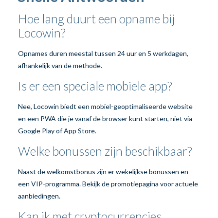
Hoe lang duurt een opname bij
Locowin?
Opnames duren meestal tussen 24 uur en 5 werkdagen,
afhankelijk van de methode.
Is er een speciale mobiele app?
Nee, Locowin biedt een mobiel-geoptimaliseerde website
en een PWA die je vanaf de browser kunt starten, niet via
Google Play of App Store.
Welke bonussen zijn beschikbaar?
Naast de welkomstbonus zijn er wekelijkse bonussen en
een VIP-programma. Bekijk de promotiepagina voor actuele
aanbiedingen.
Kan ik met cryptocurrencies