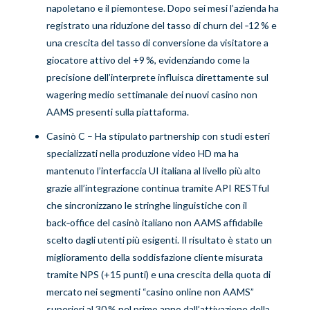
napoletano e il piemontese. Dopo sei mesi l’azienda ha
registrato una riduzione del tasso di churn del ‑12 % e
una crescita del tasso di conversione da visitatore a
giocatore attivo del +9 %, evidenziando come la
precisione dell’interprete influisca direttamente sul
wagering medio settimanale dei nuovi casino non
AAMS presenti sulla piattaforma.
Casinò C – Ha stipulato partnership con studi esteri
specializzati nella produzione video HD ma ha
mantenuto l’interfaccia UI italiana al livello più alto
grazie all’integrazione continua tramite API RESTful
che sincronizzano le stringhe linguistiche con il
back‑office del casinò italiano non AAMS affidabile
scelto dagli utenti più esigenti. Il risultato è stato un
miglioramento della soddisfazione cliente misurata
tramite NPS (+15 punti) e una crescita della quota di
mercato nei segmenti “casino online non AAMS”
superiori al 30 % nel primo anno dall’attivazione della