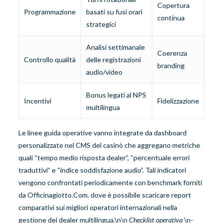
Copertura
Programmazione
basati su fusi orari
continua
strategici
Analisi settimanale
Coerenza
Controllo qualità
delle registrazioni
branding
audio/video
Bonus legati al NPS
Incentivi
Fidelizzazione
multilingua
Le linee guida operative vanno integrate da dashboard
personalizzate nel CMS del casinò che aggregano metriche
quali “tempo medio risposta dealer”, “percentuale errori
traduttivi” e “indice soddisfazione audio”. Tali indicatori
vengono confrontati periodicamente con benchmark forniti
da Officinagiotto.Com, dove è possibile scaricare report
comparativi sui migliori operatori internazionali nella
gestione dei dealer multilingua.\n\n
Checklist operativa
\n-