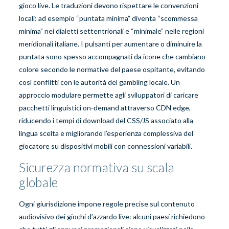
gioco live. Le traduzioni devono rispettare le convenzioni
locali: ad esempio “puntata minima” diventa “scommessa
minima” nei dialetti settentrionali e “minimale” nelle regioni
meridionali italiane. I pulsanti per aumentare o diminuire la
puntata sono spesso accompagnati da icone che cambiano
colore secondo le normative del paese ospitante, evitando
così conflitti con le autorità del gambling locale. Un
approccio modulare permette agli sviluppatori di caricare
pacchetti linguistici on‑demand attraverso CDN edge,
riducendo i tempi di download del CSS/JS associato alla
lingua scelta e migliorando l’esperienza complessiva del
giocatore su dispositivi mobili con connessioni variabili.
Sicurezza normativa su scala
globale
Ogni giurisdizione impone regole precise sul contenuto
audiovisivo dei giochi d’azzardo live: alcuni paesi richiedono