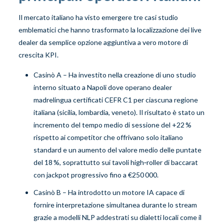
Il mercato italiano ha visto emergere tre casi studio
emblematici che hanno trasformato la localizzazione dei live
dealer da semplice opzione aggiuntiva a vero motore di
crescita KPI.
Casinò A – Ha investito nella creazione di uno studio
interno situato a Napoli dove operano dealer
madrelingua certificati CEFR C1 per ciascuna regione
italiana (sicilia, lombardia, veneto). Il risultato è stato un
incremento del tempo medio di sessione del +22 %
rispetto ai competitor che offrivano solo italiano
standard e un aumento del valore medio delle puntate
del 18 %, soprattutto sui tavoli high‑roller di baccarat
con jackpot progressivo fino a €250 000.
Casinò B – Ha introdotto un motore IA capace di
fornire interpretazione simultanea durante lo stream
grazie a modelli NLP addestrati su dialetti locali come il