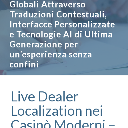
Globali Attraverso
Traduzioni Contestuali,
Interfacce Personalizzate
e Tecnologie AI di Ultima
Generazione per
un’esperienza senza
confini
Live Dealer
Localization nei
Casinò Moderni –