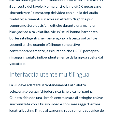
il contesto del tavolo. Per garantire la fluidità è necessario
sincronizzare il timestamp del video con quello dell’audio
tradotto; altrimenti si rischia un effetto “lag” che può
compromettere decisioni critiche durante una mano di
blackjack ad alta volatilità. Alcuni studi hanno introdotto
buffer intelligenti che mantengono la latenza sotto i tre
secondi anche quando più lingue sono attive
contemporaneamente, assicurando che il RTP percepito
rimanga invariato indipendentemente dalla lingua scelta dal
giocatore.
Interfaccia utente multilingua
La UI deve adattarsi istantaneamente al dialetto
selezionato senza richiedere ricariche o cambi pagina.
Questo richiede una libreria centralizzata di stringhe chiave
sincronizzate con il flusso video e con i messaggi di errore
legati al betting limit o al wagering requirement specifico del