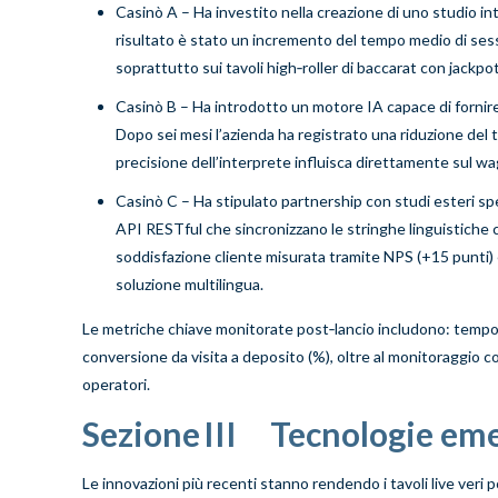
Casinò A – Ha investito nella creazione di uno studio int
risultato è stato un incremento del tempo medio di sess
soprattutto sui tavoli high‑roller di baccarat con jackpo
Casinò B – Ha introdotto un motore IA capace di fornire 
Dopo sei mesi l’azienda ha registrato una riduzione del 
precisione dell’interprete influisca direttamente sul 
Casinò C – Ha stipulato partnership con studi esteri spec
API RESTful che sincronizzano le stringhe linguistiche co
soddisfazione cliente misurata tramite NPS (+15 punti) 
soluzione multilingua.
Le metriche chiave monitorate post‑lancio includono: tempo me
conversione da visita a deposito (%), oltre al monitoraggio c
operatori.
Sezione III Tecnologie emer
Le innovazioni più recenti stanno rendendo i tavoli live veri 