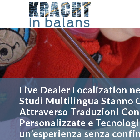
Live Dealer Localization n
Studi Multilingua Stanno 
Attraverso Traduzioni Cont
Personalizzate e Tecnologi
un’esperienza senza confi