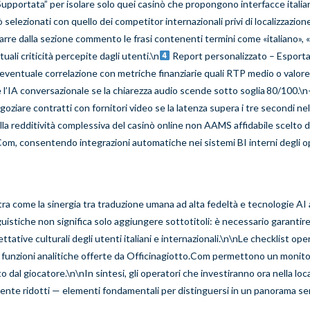
a Supportata” per isolare solo quei casinò che propongono interfacce italia
lezionati con quello dei competitor internazionali privi di localizzazione
arre dalla sezione commento le frasi contenenti termini come «italiano»,
li criticità percepite dagli utenti.\n
Report personalizzato – Esportare
eventuale correlazione con metriche finanziarie quali RTP medio o valore
re l’IA conversazionale se la chiarezza audio scende sotto soglia 80/100.\n
goziare contratti con fornitori video se la latenza supera i tre secondi ne
lla redditività complessiva del casinò online non AAMS affidabile scelto da
om, consentendo integrazioni automatiche nei sistemi BI interni degli o
stra come la sinergia tra traduzione umana ad alta fedeltà e tecnologie AI
guistiche non significa solo aggiungere sottotitoli: è necessario garanti
ttative culturali degli utenti italiani e internazionali.\n\nLe checklist 
le funzioni analitiche offerte da Officinagiotto.Com permettono un monito
dal giocatore.\n\nIn sintesi, gli operatori che investiranno ora nella lo
ente ridotti — elementi fondamentali per distinguersi in un panorama semp