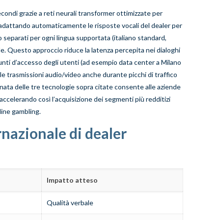
econdi grazie a reti neurali transformer ottimizzate per
 adattando automaticamente le risposte vocali del dealer per
separati per ogni lingua supportata (italiano standard,
ale. Questo approccio riduce la latenza percepita nei dialoghi
 punti d’accesso degli utenti (ad esempio data center a Milano
nelle trasmissioni audio/video anche durante picchi di traffico
ta delle tre tecnologie sopra citate consente alle aziende
accelerando così l’acquisizione dei segmenti più redditizi
nline gambling.
nazionale di dealer
Impatto atteso
Qualità verbale