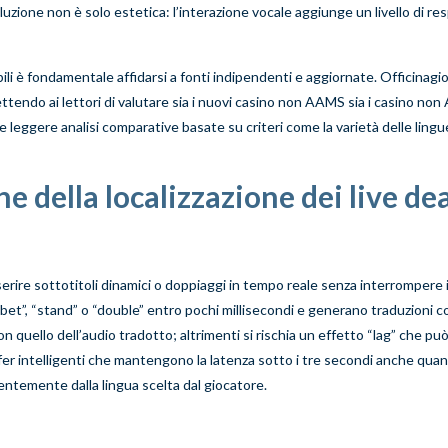
luzione non è solo estetica: l’interazione vocale aggiunge un livello di res
li è fondamentale affidarsi a fonti indipendenti e aggiornate. Officinagio
tendo ai lettori di valutare sia i nuovi casino non AAMS sia i casino non
e leggere analisi comparative basate su criteri come la varietà delle lingue
e della localizzazione dei live de
erire sottotitoli dinamici o doppiaggi in tempo reale senza interrompere i
et”, “stand” o “double” entro pochi millisecondi e generano traduzioni co
con quello dell’audio tradotto; altrimenti si rischia un effetto “lag” che
buffer intelligenti che mantengono la latenza sotto i tre secondi anche 
ntemente dalla lingua scelta dal giocatore.