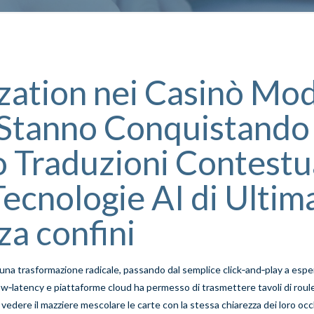
ization nei Casinò Mod
 Stanno Conquistando 
o Traduzioni Contestua
Tecnologie AI di Ulti
za confini
to una trasformazione radicale, passando dal semplice click‑and‑play a espe
ow‑latency e piattaforme cloud ha permesso di trasmettere tavoli di roul
 vedere il mazziere mescolare le carte con la stessa chiarezza dei loro occ