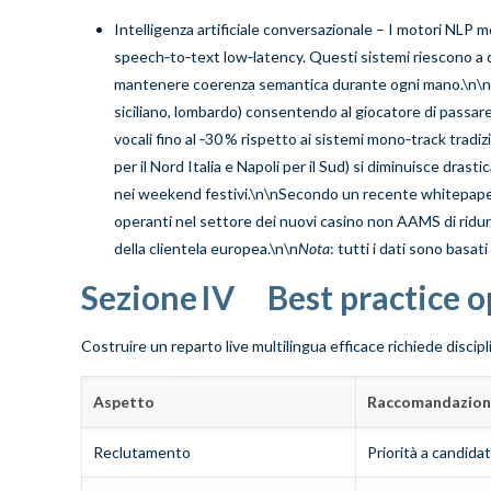
Intelligenza artificiale conversazionale – I motori NLP m
speech‑to‑text low‑latency. Questi sistemi riescono a 
mantenere coerenza semantica durante ogni mano.\n\n- St
siciliano, lombardo) consentendo al giocatore di passare 
vocali fino al ‑30 % rispetto ai sistemi mono‑track tradi
per il Nord Italia e Napoli per il Sud) si diminuisce drast
nei weekend festivi.\n\nSecondo un recente whitepaper
operanti nel settore dei nuovi casino non AAMS di ridurre
della clientela europea.\n\n
Nota
: tutti i dati sono basat
Sezione IV Best practice op
Costruire un reparto live multilingua efficace richiede disci
Aspetto
Raccomandazion
Reclutamento
Priorità a candida