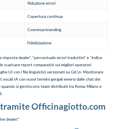
Riduzione errori
Copertura continua
Coerenza branding
Fidelizzazione
isposta dealer”, “percentuale errori traduttivi” e “indice
 scaricare report comparativi sui migliori operatori
ghe UI con i file linguistici versionati su Git.\n- Monitorare
vocali IA con nuovi termini gergali emersi dalle chat dei
e quando si gestiscono team distribuiti tra Roma, Milano e
S.
e tramite Officinagiotto.com
ive dealer.*