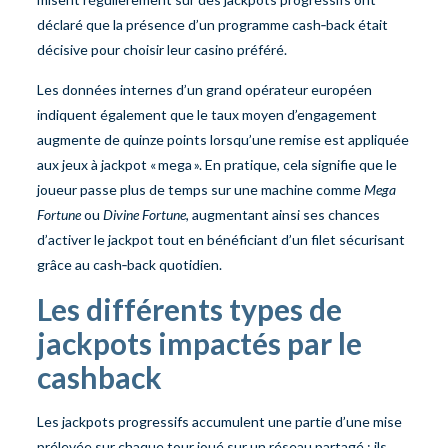
déclaré que la présence d’un programme cash‑back était
décisive pour choisir leur casino préféré.
Les données internes d’un grand opérateur européen
indiquent également que le taux moyen d’engagement
augmente de quinze points lorsqu’une remise est appliquée
aux jeux à jackpot « mega ». En pratique, cela signifie que le
joueur passe plus de temps sur une machine comme
Mega
Fortune
ou
Divine Fortune
, augmentant ainsi ses chances
d’activer le jackpot tout en bénéficiant d’un filet sécurisant
grâce au cash‑back quotidien.
Les différents types de
jackpots impactés par le
cashback
Les jackpots progressifs accumulent une partie d’une mise
prélevée sur chaque tour joué sur un réseau partagé ; ils