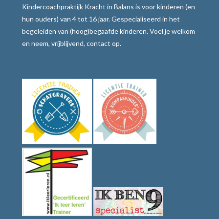
Kindercoachpraktijk Kracht in Balans is voor kinderen (en
Werkwijze
hun ouders) van 4 tot 16 jaar. Gespecialiseerd in het
begeleiden van (hoog)begaafde kinderen. Voel je welkom
Alle teksten de baas
en neem, vrijblijvend, contact op.
Tafelmethode met stoplichtkaartjes