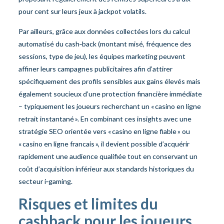
pour cent sur leurs jeux à jackpot volatils.
Par ailleurs, grâce aux données collectées lors du calcul
automatisé du cash‑back (montant misé, fréquence des
sessions, type de jeu), les équipes marketing peuvent
affiner leurs campagnes publicitaires afin d’attirer
spécifiquement des profils sensibles aux gains élevés mais
également soucieux d’une protection financière immédiate
– typiquement les joueurs recherchant un « casino en ligne
retrait instantané ». En combinant ces insights avec une
stratégie SEO orientée vers « casino en ligne fiable » ou
« casino en ligne francais », il devient possible d’acquérir
rapidement une audience qualifiée tout en conservant un
coût d’acquisition inférieur aux standards historiques du
secteur i‑gaming.
Risques et limites du
cashback pour les joueurs