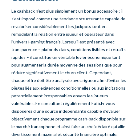
Le cashback n’est plus simplement un bonus accessoire ; il
s’est imposé comme une tendance structurante capable de
revaloriser considérablement les jackpots tout en
remodelant la relation entre joueur et opérateur dans
l’univers i‑gaming français. Lorsqu’il est présenté avec
transparence – plafonds clairs, conditions lisibles et retraits
rapides – il constitue un véritable levier économique tant
pour augmenter la durée moyenne des sessions que pour
réduire significativement le churn client. Cependant,
chaque offre doit être analysée avec rigueur afin d’éviter les
pièges liés aux exigences conditionnelles ou aux incitations
potentiellement irresponsables envers les joueurs
vulnérables. En consultant régulièrement Eafb.Fr vous
disposerez d’une source indépendante capable d’évaluer
objectivement chaque programme cash‑back disponible sur
le marché francophone et ainsi faire un choix éclairé qui allie
divertissement maximal et sécurité financière optimale.