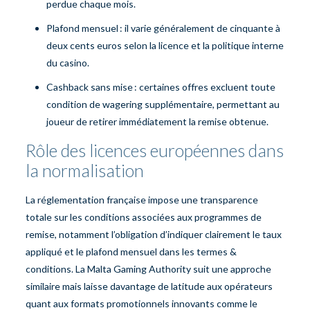
perdue chaque mois.
Plafond mensuel : il varie généralement de cinquante à
deux cents euros selon la licence et la politique interne
du casino.
Cashback sans mise : certaines offres excluent toute
condition de wagering supplémentaire, permettant au
joueur de retirer immédiatement la remise obtenue.
Rôle des licences européennes dans
la normalisation
La réglementation française impose une transparence
totale sur les conditions associées aux programmes de
remise, notamment l’obligation d’indiquer clairement le taux
appliqué et le plafond mensuel dans les termes &
conditions. La Malta Gaming Authority suit une approche
similaire mais laisse davantage de latitude aux opérateurs
quant aux formats promotionnels innovants comme le