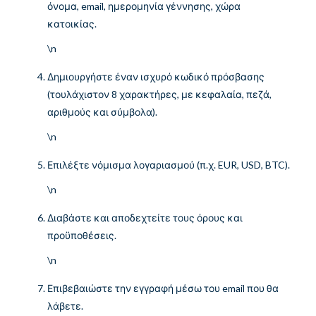
όνομα, email, ημερομηνία γέννησης, χώρα
κατοικίας.
\n
Δημιουργήστε έναν ισχυρό κωδικό πρόσβασης
(τουλάχιστον 8 χαρακτήρες, με κεφαλαία, πεζά,
αριθμούς και σύμβολα).
\n
Επιλέξτε νόμισμα λογαριασμού (π.χ. EUR, USD, BTC).
\n
Διαβάστε και αποδεχτείτε τους όρους και
προϋποθέσεις.
\n
Επιβεβαιώστε την εγγραφή μέσω του email που θα
λάβετε.