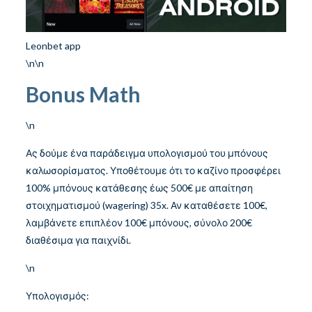
Leonbet app
\n\n
Bonus Math
\n
Ας δούμε ένα παράδειγμα υπολογισμού του μπόνους
καλωσορίσματος. Υποθέτουμε ότι το καζίνο προσφέρει
100% μπόνους κατάθεσης έως 500€ με απαίτηση
στοιχηματισμού (wagering) 35x. Αν καταθέσετε 100€,
λαμβάνετε επιπλέον 100€ μπόνους, σύνολο 200€
διαθέσιμα για παιχνίδι.
\n
Υπολογισμός: