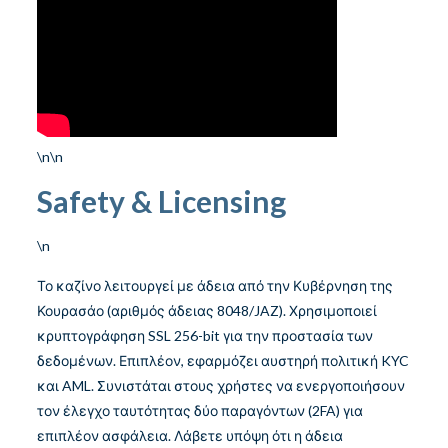
\n\n
Safety & Licensing
\n
Το καζίνο λειτουργεί με άδεια από την Κυβέρνηση της
Κουρασάο (αριθμός άδειας 8048/JAZ). Χρησιμοποιεί
κρυπτογράφηση SSL 256-bit για την προστασία των
δεδομένων. Επιπλέον, εφαρμόζει αυστηρή πολιτική KYC
και AML. Συνιστάται στους χρήστες να ενεργοποιήσουν
τον έλεγχο ταυτότητας δύο παραγόντων (2FA) για
επιπλέον ασφάλεια. Λάβετε υπόψη ότι η άδεια