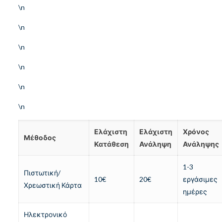
\n
\n
\n
\n
\n
\n
Ελάχιστη
Ελάχιστη
Χρόνος
Μέθοδος
Κατάθεση
Ανάληψη
Ανάληψης
1-3
Πιστωτική/
10€
20€
εργάσιμες
Χρεωστική Κάρτα
ημέρες
Ηλεκτρονικό