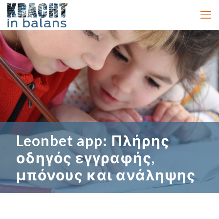
Leonbet app: Πλήρης
οδηγός εγγραφής,
μπόνους και ανάληψης