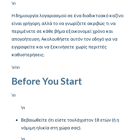
\n
Η δημιουργία λογαριασμού σε ένα διαδικτυακό καζίνο
είναι γρήγορη, αλλά το να γνωρίζετε ακριβώς τι να
περιμένετε σε κάθε βήμα εξοικονομεί χρόνο και
απογοήτευση. Ακολουθήστε αυτόν τον οδηγό για να
εγγραφείτε και να ξεκινήσετε χωρίς περιττές
καθυστερήσεις.
\n\n
Before You Start
\n
\n
Βεβαιωθείτε ότι είστε τουλάχιστον 18 ετών (ή η
νόμιμη ηλικία στη χώρα σας).
\n