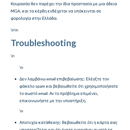
Κουρασάο δεν παρέχει την ίδια προστασία με μια άδεια
MGA, και τα κέρδη ενδέχεται να υπόκεινται σε
φορολογία στην Ελλάδα.
\n\n
Troubleshooting
\n
\n
Δεν λαμβάνω email επιβεβαίωσης: Ελέγξτε τον
φάκελο spam και βεβαιωθείτε ότι χρησιμοποιήσατε
το σωστό email. Αν το πρόβλημα επιμένει,
επικοινωνήστε με την υποστήριξη.
\n
Αποτυχία κατάθεσης: Βεβαιωθείτε ότι η κάρτα σας
υποστηρίζεται και ότι έχετε εισαγάγει σωστά τα