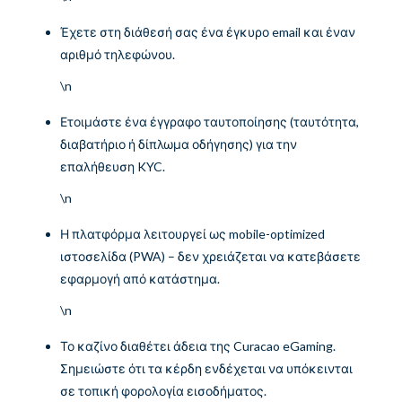
Έχετε στη διάθεσή σας ένα έγκυρο email και έναν
αριθμό τηλεφώνου.
\n
Ετοιμάστε ένα έγγραφο ταυτοποίησης (ταυτότητα,
διαβατήριο ή δίπλωμα οδήγησης) για την
επαλήθευση KYC.
\n
Η πλατφόρμα λειτουργεί ως mobile-optimized
ιστοσελίδα (PWA) – δεν χρειάζεται να κατεβάσετε
εφαρμογή από κατάστημα.
\n
Το καζίνο διαθέτει άδεια της Curacao eGaming.
Σημειώστε ότι τα κέρδη ενδέχεται να υπόκεινται
σε τοπική φορολογία εισοδήματος.