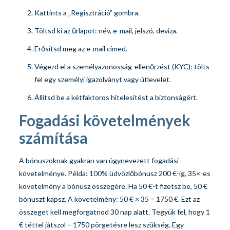
Kattints a „Regisztráció” gombra.
Töltsd ki az űrlapot: név, e-mail, jelszó, deviza.
Erősítsd meg az e-mail címed.
Végezd el a személyazonosság-ellenőrzést (KYC): tölts
fel egy személyi igazolványt vagy útlevelet.
Állítsd be a kétfaktoros hitelesítést a biztonságért.
Fogadási követelmények
számítása
A bónuszoknak gyakran van úgynevezett fogadási
követelménye. Példa: 100% üdvözlőbónusz 200 €-ig, 35×-es
követelmény a bónusz összegére. Ha 50 €-t fizetsz be, 50 €
bónuszt kapsz. A követelmény: 50 € × 35 = 1750 €. Ezt az
összeget kell megforgatnod 30 nap alatt. Tegyük fel, hogy 1
€ téttel játszol – 1750 pörgetésre lesz szükség. Egy