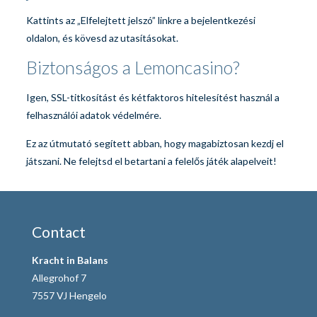
Kattints az „Elfelejtett jelszó” linkre a bejelentkezési
oldalon, és kövesd az utasításokat.
Biztonságos a Lemoncasino?
Igen, SSL-titkosítást és kétfaktoros hitelesítést használ a
felhasználói adatok védelmére.
Ez az útmutató segített abban, hogy magabiztosan kezdj el
játszani. Ne felejtsd el betartani a felelős játék alapelveit!
Contact
Kracht in Balans
Allegrohof 7
7557 VJ Hengelo