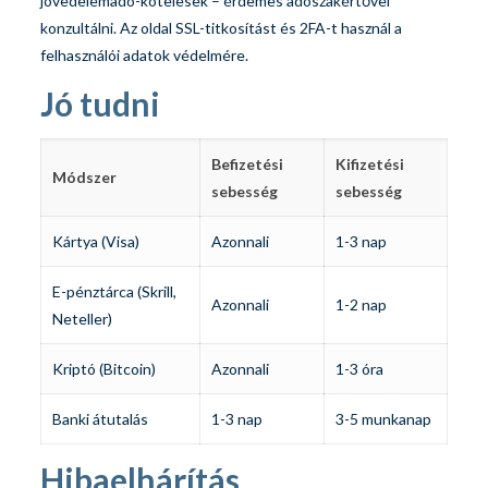
jövedelemadó-kötelesek – érdemes adószakértővel
konzultálni. Az oldal SSL-titkosítást és 2FA-t használ a
felhasználói adatok védelmére.
Jó tudni
Befizetési
Kifizetési
Módszer
sebesség
sebesség
Kártya (Visa)
Azonnali
1-3 nap
E-pénztárca (Skrill,
Azonnali
1-2 nap
Neteller)
Kriptó (Bitcoin)
Azonnali
1-3 óra
Banki átutalás
1-3 nap
3-5 munkanap
Hibaelhárítás