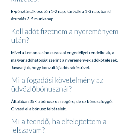
E-pénztárcák esetén 1-2 nap, kártyákra 1-3 nap, banki
átutalás 3-5 munkanap.
Kell adót fizetnem a nyereményem
után?
Mivel a Lemoncasino curacaoi engedéllyel rendelkezik, a
magyar adóhatóság szerint a nyeremények adókötelesek.
Javasoljuk, hogy konzultálj adószakértővel.
Mi a fogadási követelmény az
üdvözlőbónusznál?
Általában 35× a bónusz összegére, de ez bónuszfüggő.
Olvasd el a bónusz feltételeit.
Mi a teendő, ha elfelejtettem a
jelszavam?