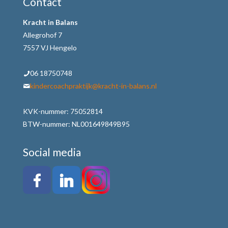
Contact
Kracht in Balans
Allegrohof 7
7557 VJ Hengelo
06 18750748
kindercoachpraktijk@kracht-in-balans.nl
KVK-nummer: 75052814
BTW-nummer: NL001649849B95
Social media