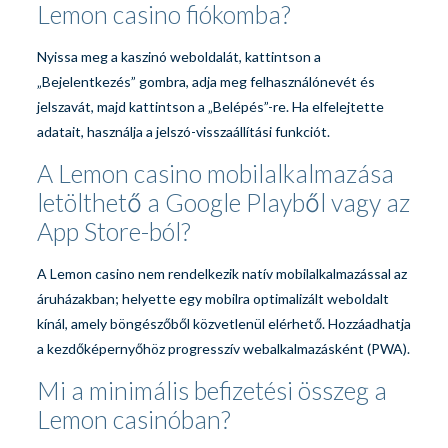
Lemon casino fiókomba?
Nyissa meg a kaszinó weboldalát, kattintson a
„Bejelentkezés” gombra, adja meg felhasználónevét és
jelszavát, majd kattintson a „Belépés”-re. Ha elfelejtette
adatait, használja a jelszó-visszaállítási funkciót.
A Lemon casino mobilalkalmazása
letölthető a Google Playből vagy az
App Store-ból?
A Lemon casino nem rendelkezik natív mobilalkalmazással az
áruházakban; helyette egy mobilra optimalizált weboldalt
kínál, amely böngészőből közvetlenül elérhető. Hozzáadhatja
a kezdőképernyőhöz progresszív webalkalmazásként (PWA).
Mi a minimális befizetési összeg a
Lemon casinóban?