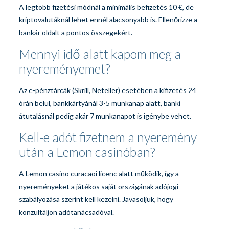
A legtöbb fizetési módnál a minimális befizetés 10 €, de
kriptovalutáknál lehet ennél alacsonyabb is. Ellenőrizze a
bankár oldalt a pontos összegekért.
Mennyi idő alatt kapom meg a
nyereményemet?
Az e-pénztárcák (Skrill, Neteller) esetében a kifizetés 24
órán belül, bankkártyánál 3-5 munkanap alatt, banki
átutalásnál pedig akár 7 munkanapot is igénybe vehet.
Kell-e adót fizetnem a nyeremény
után a Lemon casinóban?
A Lemon casino curacaoi licenc alatt működik, így a
nyereményeket a játékos saját országának adójogi
szabályozása szerint kell kezelni. Javasoljuk, hogy
konzultáljon adótanácsadóval.