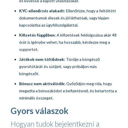
és kövesse a kapott utasításokat.
KYC-ellenőrzés elakadt:
Ellenőrizze, hogy a feltöltött
dokumentumok élesek és jól láthatóak, vagy lépjen
kapcsolatba az ügyfélszolgálattal.
Kifizetés függőben:
A kifizetések feldolgozása akár 48
órát is igénybe vehet; ha hosszabb, kérdezze meg a
supportot.
Játékok nem töltődnek:
Törölje a böngésző
gyorsítótárát és sütijeit, vagy próbáljon más
böngészőt.
Bónusz nem aktiválódik:
Győződjön meg róla, hogy
megadta a bónuszkódot a befizetésnél, és betartotta a
minimális összeget.
Gyors válaszok
Hogyan tudok bejelentkezni a