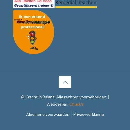
© Kracht in Balans. Alle rechten voorbehouden. |
Webdesign:
Chuck's
Algemene voorwaarden
Privacyverklaring