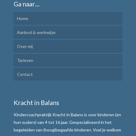
Ga naar…
Home
Aanbod & werkwijze
Over mij
Kindercoaching
Tarieven
Ik Leer Leren
Contact
Plannen en uitvoeren
Motivatie verhogen
Kracht in Balans
Weerbaar communiceren
Kindercoachpraktijk Kracht in Balans is voor kinderen (en
Werkwijze
hun ouders) van 4 tot 16 jaar. Gespecialiseerd in het
begeleiden van (hoog)begaafde kinderen. Voel je welkom
Alle teksten de baas