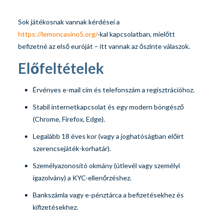
Sok játékosnak vannak kérdései a
https://lemoncasino5.org/
-kal kapcsolatban, mielőtt
befizetné az első euróját – itt vannak az őszinte válaszok.
Előfeltételek
Érvényes e-mail cím és telefonszám a regisztrációhoz.
Stabil internetkapcsolat és egy modern böngésző
(Chrome, Firefox, Edge).
Legalább 18 éves kor (vagy a joghatóságban előírt
szerencsejáték-korhatár).
Személyazonosító okmány (útlevél vagy személyi
igazolvány) a KYC-ellenőrzéshez.
Bankszámla vagy e-pénztárca a befizetésekhez és
kifizetésekhez.