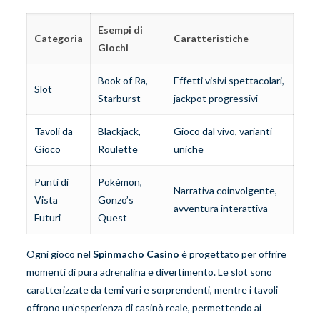
Esempi di
Categoria
Caratteristiche
Giochi
Book of Ra,
Effetti visivi spettacolari,
Slot
Starburst
jackpot progressivi
Tavoli da
Blackjack,
Gioco dal vivo, varianti
Gioco
Roulette
uniche
Punti di
Pokèmon,
Narrativa coinvolgente,
Vista
Gonzo’s
avventura interattiva
Futuri
Quest
Ogni gioco nel
Spinmacho Casino
è progettato per offrire
momenti di pura adrenalina e divertimento. Le slot sono
caratterizzate da temi vari e sorprendenti, mentre i tavoli
offrono un’esperienza di casinò reale, permettendo ai