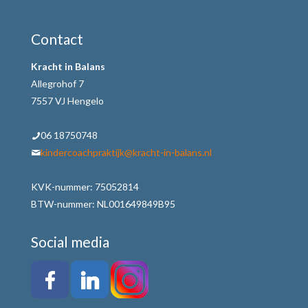
Contact
Kracht in Balans
Allegrohof 7
7557 VJ Hengelo
06 18750748
kindercoachpraktijk@kracht-in-balans.nl
KVK-nummer: 75052814
BTW-nummer: NL001649849B95
Social media