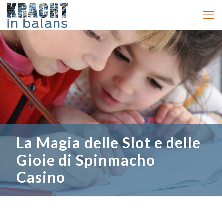
La Magia delle Slot e delle
Gioie di Spinmacho
Casino