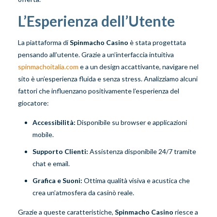
L’Esperienza dell’Utente
La piattaforma di
Spinmacho Casino
è stata progettata
pensando all’utente. Grazie a un’interfaccia intuitiva
spinmachoitalia.com
e a un design accattivante, navigare nel
sito è un’esperienza fluida e senza stress. Analizziamo alcuni
fattori che influenzano positivamente l’esperienza del
giocatore:
Accessibilità:
Disponibile su browser e applicazioni
mobile.
Supporto Clienti:
Assistenza disponibile 24/7 tramite
chat e email.
Grafica e Suoni:
Ottima qualità visiva e acustica che
crea un’atmosfera da casinò reale.
Grazie a queste caratteristiche,
Spinmacho Casino
riesce a