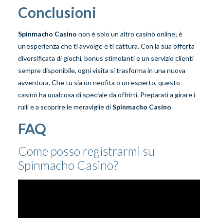
Conclusioni
Spinmacho Casino
non è solo un altro casinò online; è
un’esperienza che ti avvolge e ti cattura. Con la sua offerta
diversificata di giochi, bonus stimolanti e un servizio clienti
sempre disponibile, ogni visita si trasforma in una nuova
avventura. Che tu sia un neofita o un esperto, questo
casinò ha qualcosa di speciale da offrirti. Preparati a girare i
rulli e a scoprire le meraviglie di
Spinmacho Casino
.
FAQ
Come posso registrarmi su
Spinmacho Casino?