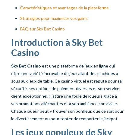
Caractéristiques et avantages de la plateforme
Stratégies pour maximiser vos gains
FAQ sur Sky Bet Casino
Introduction à Sky Bet
Casino
Sky Bet Casino
est une plateforme de jeux en ligne qui
offre une variété incroyable de jeux allant des machines à
sous aux jeux de table. Ce casino virtuel est réputé pour sa
sécurité, ses options de paiement diverses et son service
client exceptionnel. Il attire une foule de joueurs grâce à
ses promotions alléchantes et à son ambiance conviviale.
Chaque joueur peut y trouver son bonheur, que ce soit pour
le divertissement ou pour tenter de remporter le jackpot.
Les jeux populeux de Sky