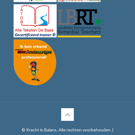
© Kracht in Balans. Alle rechten voorbehouden. |