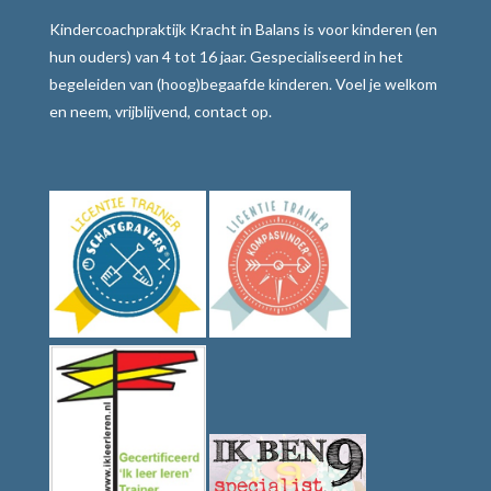
Kindercoachpraktijk Kracht in Balans is voor kinderen (en
Werkwijze
hun ouders) van 4 tot 16 jaar. Gespecialiseerd in het
begeleiden van (hoog)begaafde kinderen. Voel je welkom
Alle teksten de baas
en neem, vrijblijvend, contact op.
Tafelmethode met stoplichtkaartjes