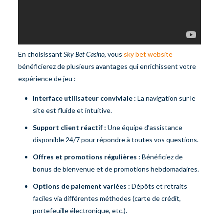
En choisissant
Sky Bet Casino
, vous
sky bet website
bénéficierez de plusieurs avantages qui enrichissent votre
expérience de jeu :
Interface utilisateur conviviale :
La navigation sur le
site est fluide et intuitive.
Support client réactif :
Une équipe d’assistance
disponible 24/7 pour répondre à toutes vos questions.
Offres et promotions régulières :
Bénéficiez de
bonus de bienvenue et de promotions hebdomadaires.
Options de paiement variées :
Dépôts et retraits
faciles via différentes méthodes (carte de crédit,
portefeuille électronique, etc.).