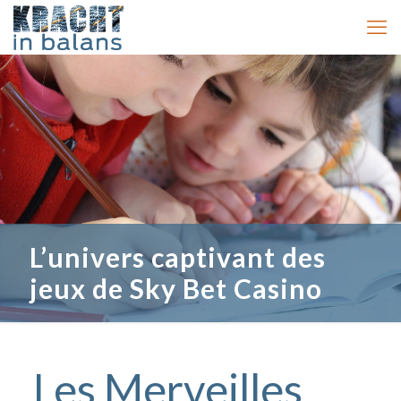
L’univers captivant des
jeux de Sky Bet Casino
Les Merveilles