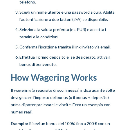
telefono.
Scegli un nome utente e una password sicura. Abilita
l’autenticazione a due fattori (2FA) se disponibile.
Seleziona la valuta preferita (es. EUR) e accetta i
termini e le condizioni.
Conferma l’iscrizione tramite il link inviato via email.
Effettua il primo deposito e, se desiderato, attiva il
bonus di benvenuto.
How Wagering Works
Il wagering (o requisito di scommessa) indica quante volte
devi giocare l’importo del bonus (o il bonus + deposito)
prima di poter prelevare le vincite. Ecco un esempio con
numeri reali.
Esempio:
Ricevi un bonus del 100% fino a 200 € con un