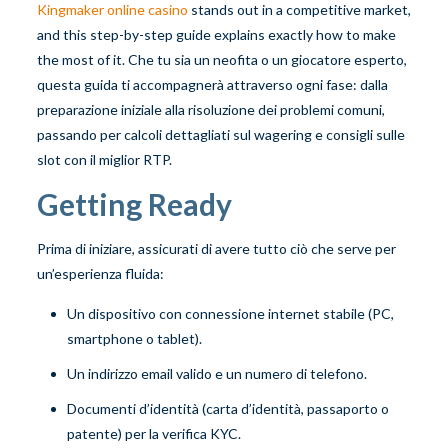
Kingmaker online casino
stands out in a competitive market,
and this step-by-step guide explains exactly how to make
the most of it. Che tu sia un neofita o un giocatore esperto,
questa guida ti accompagnerà attraverso ogni fase: dalla
preparazione iniziale alla risoluzione dei problemi comuni,
passando per calcoli dettagliati sul wagering e consigli sulle
slot con il miglior RTP.
Getting Ready
Prima di iniziare, assicurati di avere tutto ciò che serve per
un’esperienza fluida:
Un dispositivo con connessione internet stabile (PC,
smartphone o tablet).
Un indirizzo email valido e un numero di telefono.
Documenti d’identità (carta d’identità, passaporto o
patente) per la verifica KYC.