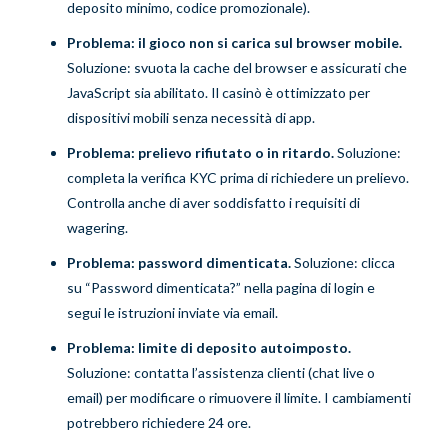
deposito minimo, codice promozionale).
Problema: il gioco non si carica sul browser mobile.
Soluzione: svuota la cache del browser e assicurati che
JavaScript sia abilitato. Il casinò è ottimizzato per
dispositivi mobili senza necessità di app.
Problema: prelievo rifiutato o in ritardo.
Soluzione:
completa la verifica KYC prima di richiedere un prelievo.
Controlla anche di aver soddisfatto i requisiti di
wagering.
Problema: password dimenticata.
Soluzione: clicca
su “Password dimenticata?” nella pagina di login e
segui le istruzioni inviate via email.
Problema: limite di deposito autoimposto.
Soluzione: contatta l’assistenza clienti (chat live o
email) per modificare o rimuovere il limite. I cambiamenti
potrebbero richiedere 24 ore.