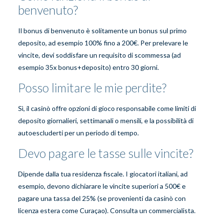
benvenuto?
Il bonus di benvenuto è solitamente un bonus sul primo
deposito, ad esempio 100% fino a 200€. Per prelevare le
vincite, devi soddisfare un requisito di scommessa (ad
esempio 35x bonus+deposito) entro 30 giorni.
Posso limitare le mie perdite?
Sì, il casinò offre opzioni di gioco responsabile come limiti di
deposito giornalieri, settimanali o mensili, e la possibilità di
autoescluderti per un periodo di tempo.
Devo pagare le tasse sulle vincite?
Dipende dalla tua residenza fiscale. I giocatori italiani, ad
esempio, devono dichiarare le vincite superiori a 500€ e
pagare una tassa del 25% (se provenienti da casinò con
licenza estera come Curaçao). Consulta un commercialista.