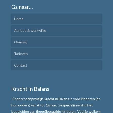
Ga naar…
Home
Aanbod & werkwijze
Over mij
Kindercoaching
Tarieven
Ik Leer Leren
Contact
Plannen en uitvoeren
Motivatie verhogen
Kracht in Balans
Weerbaar communiceren
Kindercoachpraktijk Kracht in Balans is voor kinderen (en
Werkwijze
hun ouders) van 4 tot 16 jaar. Gespecialiseerd in het
begeleiden van (hoog)begaafde kinderen. Voel je welkom
Alle teksten de baas