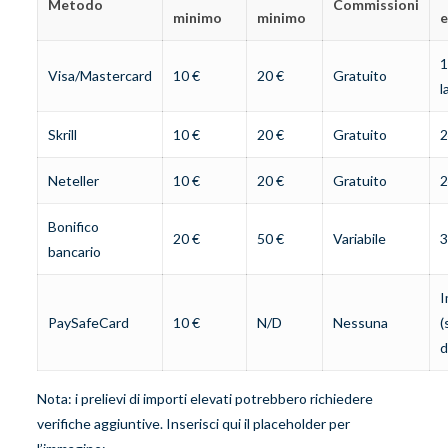
Metodo
Commissioni
minimo
minimo
e
1
Visa/Mastercard
10 €
20 €
Gratuito
l
Skrill
10 €
20 €
Gratuito
2
Neteller
10 €
20 €
Gratuito
2
Bonifico
20 €
50 €
Variabile
3
bancario
I
PaySafeCard
10 €
N/D
Nessuna
(
d
Nota: i prelievi di importi elevati potrebbero richiedere
verifiche aggiuntive. Inserisci qui il placeholder per