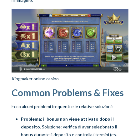
l’immagine:
Kingmaker online casino
Common Problems & Fixes
Ecco alcuni problemi frequenti e le relative soluzioni:
Problema: il bonus non viene attivato dopo il
deposito.
Soluzione: verifica di aver selezionato il
bonus durante il deposito e controlla i termini (es.