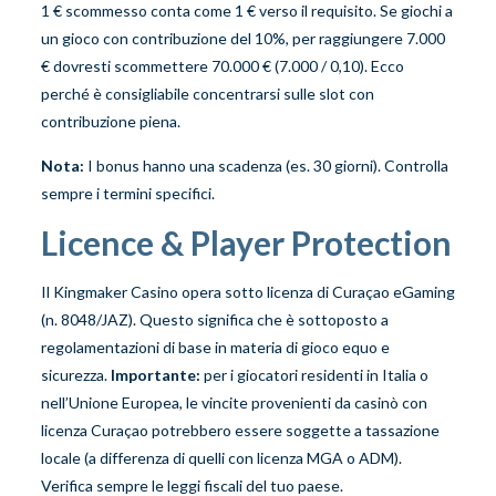
1 € scommesso conta come 1 € verso il requisito. Se giochi a
un gioco con contribuzione del 10%, per raggiungere 7.000
€ dovresti scommettere 70.000 € (7.000 / 0,10). Ecco
perché è consigliabile concentrarsi sulle slot con
contribuzione piena.
Nota:
I bonus hanno una scadenza (es. 30 giorni). Controlla
sempre i termini specifici.
Licence & Player Protection
Il Kingmaker Casino opera sotto licenza di Curaçao eGaming
(n. 8048/JAZ). Questo significa che è sottoposto a
regolamentazioni di base in materia di gioco equo e
sicurezza.
Importante:
per i giocatori residenti in Italia o
nell’Unione Europea, le vincite provenienti da casinò con
licenza Curaçao potrebbero essere soggette a tassazione
locale (a differenza di quelli con licenza MGA o ADM).
Verifica sempre le leggi fiscali del tuo paese.