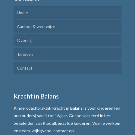
Home
Aanbod & werkwijze
Over mij
Kindercoaching
Tarieven
Ik Leer Leren
Contact
Plannen en uitvoeren
Motivatie verhogen
Kracht in Balans
Weerbaar communiceren
Kindercoachpraktijk Kracht in Balans is voor kinderen (en
Werkwijze
hun ouders) van 4 tot 16 jaar. Gespecialiseerd in het
begeleiden van (hoog)begaafde kinderen. Voel je welkom
Alle teksten de baas
en neem, vrijblijvend, contact op.