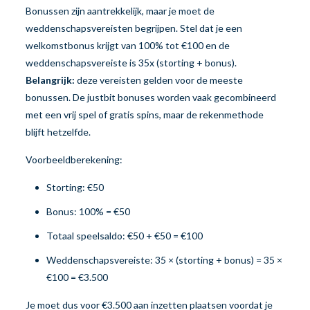
Bonussen zijn aantrekkelijk, maar je moet de
weddenschapsvereisten begrijpen. Stel dat je een
welkomstbonus krijgt van 100% tot €100 en de
weddenschapsvereiste is 35x (storting + bonus).
Belangrijk:
deze vereisten gelden voor de meeste
bonussen. De justbit bonuses worden vaak gecombineerd
met een vrij spel of gratis spins, maar de rekenmethode
blijft hetzelfde.
Voorbeeldberekening:
Storting: €50
Bonus: 100% = €50
Totaal speelsaldo: €50 + €50 = €100
Weddenschapsvereiste: 35 × (storting + bonus) = 35 ×
€100 = €3.500
Je moet dus voor €3.500 aan inzetten plaatsen voordat je