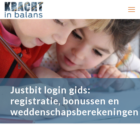
Justbit login gids:
registratie, bonussen en
weddenschapsberekeningen