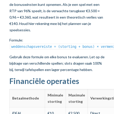
de bonuswinsten kunt opnemen. Als je een spel met een
RTP van 96% speelt, is de verwachte terugkeer €3.500 ×
0,96 = €3.360, wat resulteert in een theoretisch verlies van
€140. Houd hier rekening mee bij het plannen van je
speelsessies.
Formule:
weddenschapsvereiste = (storting + bonus) × vermen
Gebruik deze formule om elke bonus te evalueren. Let op de
bijdrage van verschillende spellen; slots dragen vaak 100%
bij, terwijl tafelspellen een lager percentage hebben.
Financiële operaties
Minimale
Maximale
Betaalmethode
Verwerkingsti
storting
storting
iDEAL
€10
€2.500
Direct