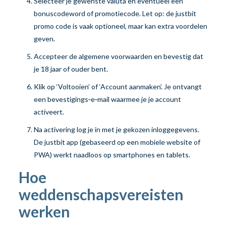
Selecteer je gewenste valuta en eventueel een
bonuscodeword of promotiecode. Let op: de justbit
promo code is vaak optioneel, maar kan extra voordelen
geven.
Accepteer de algemene voorwaarden en bevestig dat
je 18 jaar of ouder bent.
Klik op ‘Voltooien’ of ‘Account aanmaken’. Je ontvangt
een bevestigings‑e‑mail waarmee je je account
activeert.
Na activering log je in met je gekozen inloggegevens.
De justbit app (gebaseerd op een mobiele website of
PWA) werkt naadloos op smartphones en tablets.
Hoe
weddenschapsvereisten
werken