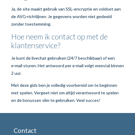
Ja, de site maakt gebruik van SSL‑encryptie en voldoet aan
de AVG‑richtlijnen. Je gegevens worden niet gedeeld
zonder toestemming.
Hoe neem ik contact op met de
klantenservice?
Je kunt de livechat gebruiken (24/7 beschikbaar) of een
e‑mail sturen. Het antwoord per e‑mail volgt meestal binnen
2 uur.
Met deze gids ben je volledig voorbereid om te beginnen
met spelen. Vergeet niet om altijd verantwoord te spelen
en de bonussen slim te gebruiken. Veel succes!
Contact