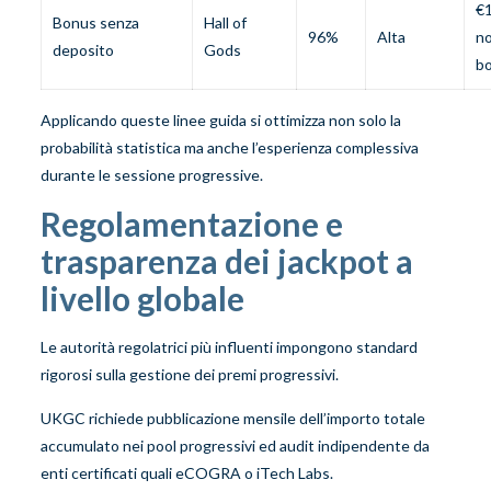
€
Bonus senza
Hall of
96%
Alta
no
deposito
Gods
b
Applicando queste linee guida si ottimizza non solo la
probabilità statistica ma anche l’esperienza complessiva
durante le sessione progressive.
Regolamentazione e
trasparenza dei jackpot a
livello globale
Le autorità regolatrici più influenti impongono standard
rigorosi sulla gestione dei premi progressivi.
UKGC richiede pubblicazione mensile dell’importo totale
accumulato nei pool progressivi ed audit indipendente da
enti certificati quali eCOGRA o iTech Labs.