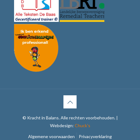
© Kracht in Balans. Alle rechten voorbehouden. |
Webdesign:
Chuck's
Algemene voorwaarden
Privacyverklaring