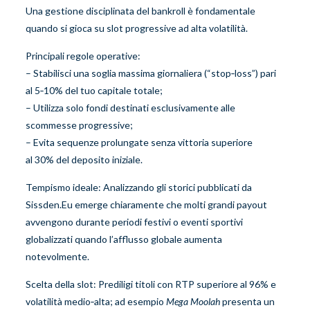
Una gestione disciplinata del bankroll è fondamentale
quando si gioca su slot progressive ad alta volatilità.
Principali regole operative:
– Stabilisci una soglia massima giornaliera (“stop‑loss”) pari
al 5‑10% del tuo capitale totale;
– Utilizza solo fondi destinati esclusivamente alle
scommesse progressive;
– Evita sequenze prolungate senza vittoria superiore
al 30% del deposito iniziale.
Tempismo ideale: Analizzando gli storici pubblicati da
Sissden.Eu emerge chiaramente che molti grandi payout
avvengono durante periodi festivi o eventi sportivi
globalizzati quando l’afflusso globale aumenta
notevolmente.
Scelta della slot: Prediligi titoli con RTP superiore al 96% e
volatilità medio‑alta; ad esempio
Mega Moolah
presenta un