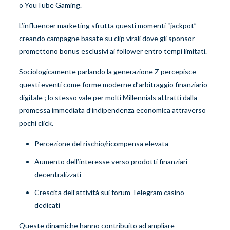
o YouTube Gaming.
L’influencer marketing sfrutta questi momenti “jackpot”
creando campagne basate su clip virali dove gli sponsor
promettono bonus esclusivi ai follower entro tempi limitati.
Sociologicamente parlando la generazione Z percepisce
questi eventi come forme moderne d’arbitraggio finanziario
digitale ; lo stesso vale per molti Millennials attratti dalla
promessa immediata d’indipendenza economica attraverso
pochi click.
Percezione del rischio/ricompensa elevata
Aumento dell’interesse verso prodotti finanziari
decentralizzati
Crescita dell’attività sui forum Telegram casino
dedicati
Queste dinamiche hanno contribuito ad ampliare