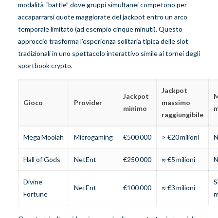
modalità “battle” dove gruppi simultanei competono per
accaparrarsi quote maggiorate del jackpot entro un arco
temporale limitato (ad esempio cinque minuti). Questo
approccio trasforma l’esperienza solitaria tipica delle slot
tradizionali in uno spettacolo interattivo simile ai tornei degli
sportbook crypto.
Jackpot
Jackpot
M
Gioco
Provider
massimo
minimo
m
raggiungibile
Mega Moolah
Microgaming
€500 000
> €20 milioni
N
Hall of Gods
NetEnt
€250 000
≈ €5 milioni
N
Divine
S
NetEnt
€100 000
≈ €3 milioni
Fortune
m