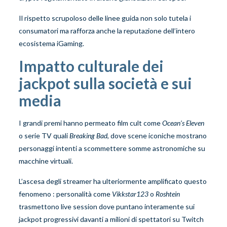
Il rispetto scrupoloso delle linee guida non solo tutela i
consumatori ma rafforza anche la reputazione dell’intero
ecosistema iGaming.
Impatto culturale dei
jackpot sulla società e sui
media
I grandi premi hanno permeato film cult come
Ocean’s Eleven
o serie TV quali
Breaking Bad
, dove scene iconiche mostrano
personaggi intenti a scommettere somme astronomiche su
macchine virtuali.
L’ascesa degli streamer ha ulteriormente amplificato questo
fenomeno : personalità come
Vikkstar123
o
Roshtein
trasmettono live session dove puntano interamente sui
jack­pot progressivi davanti a milioni di spettatori su Twitch