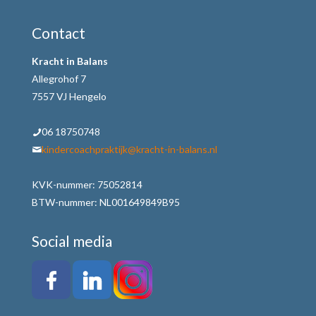
Contact
Kracht in Balans
Allegrohof 7
7557 VJ Hengelo
06 18750748
kindercoachpraktijk@kracht-in-balans.nl
KVK-nummer: 75052814
BTW-nummer: NL001649849B95
Social media