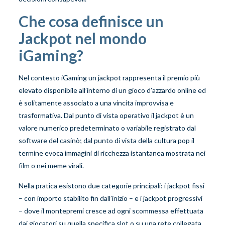
Che cosa definisce un
Jackpot nel mondo
iGaming?
Nel contesto iGaming un jackpot rappresenta il premio più
elevato disponibile all’interno di un gioco d’azzardo online ed
è solitamente associato a una vincita improvvisa e
trasformativa. Dal punto di vista operativo il jackpot è un
valore numerico predeterminato o variabile registrato dal
software del casinò; dal punto di vista della cultura pop il
termine evoca immagini di ricchezza istantanea mostrata nei
film o nei meme virali.
Nella pratica esistono due categorie principali: i jackpot fissi
– con importo stabilito fin dall’inizio – e i jackpot progressivi
– dove il montepremi cresce ad ogni scommessa effettuata
dai giocatori su quella specifica slot o su una rete collegata