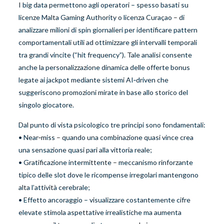
I big data permettono agli operatori – spesso basati su
licenze Malta Gaming Authority o licenza Curaçao – di
analizzare milioni di spin giornalieri per identificare pattern
comportamentali utili ad ottimizzare gli intervalli temporali
tra grandi vincite (“hit frequency”). Tale analisi consente
anche la personalizzazione dinamica delle offerte bonus
legate ai jack­pot mediante sistemi AI‑driven che
suggeriscono promozioni mirate in base allo storico del
singolo giocatore.
Dal punto di vista psicologico tre principi sono fondamentali:
• Near‑miss – quando una combinazione quasi vince crea
una sensazione quasi pari alla vittoria reale;
• Gratificazione intermittente – meccanismo rinforzante
tipico delle slot dove le ricompense irregolari mantengono
alta l’attività cerebrale;
• Effetto ancoraggio – visualizzare costantemente cifre
elevate stimola aspettative irrealistiche ma aumenta