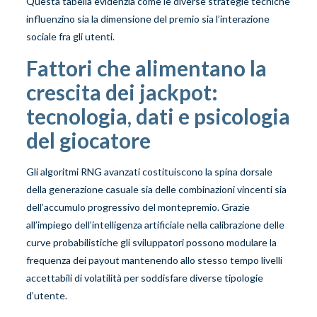
Questa tabella evidenzia come le diverse strategie tecniche
influenzino sia la dimensione del premio sia l’interazione
sociale fra gli utenti.
Fattori che alimentano la
crescita dei jackpot:
tecnologia, dati e psicologia
del giocatore
Gli algoritmi RNG avanzati costituiscono la spina dorsale
della generazione casuale sia delle combinazioni vincenti sia
dell’accumulo progressivo del montepremio. Grazie
all’impiego dell’intelligenza artificiale nella calibrazione delle
curve probabilistiche gli sviluppatori possono modulare la
frequenza dei payout mantenendo allo stesso tempo livelli
accettabili di volatilità per soddisfare diverse tipologie
d’utente.