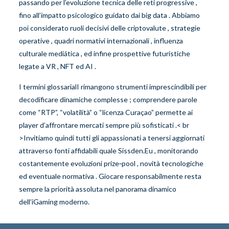
passando per l’evoluzione tecnica delle reti progressive ,
fino all’impatto psicologico guidato dai big data . Abbiamo
poi considerato ruoli decisivi delle criptovalute , strategie
operative , quadri normativi internazionali , influenza
culturale mediática , ed infine prospettive futuristiche
legate a VR , NFT ed AI .
I termini glossarialI rimangono strumenti imprescindibili per
decodificare dinamiche complesse ; comprendere parole
come “RTP”, “volatilità” o “licenza Curaçao” permette ai
player d’affrontare mercati sempre più sofisticati .< br
>Invitiamo quindi tutti gli appassionati a tenersi aggiornati
attraverso fonti affidabili quale Sissden.Eu , monitorando
costantemente evoluzioni prize‑pool , novità tecnologiche
ed eventuale normativa . Giocare responsabilmente resta
sempre la priorità assoluta nel panorama dinamico
dell’iGaming moderno.