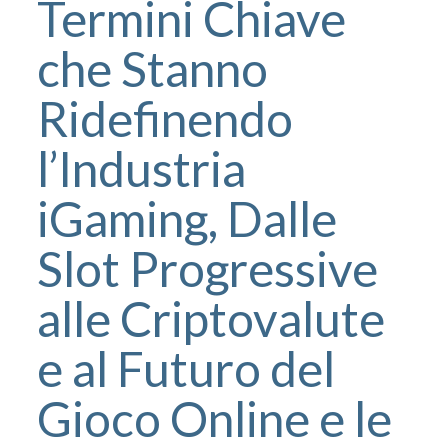
Termini Chiave
che Stanno
Ridefinendo
l’Industria
iGaming, Dalle
Slot Progressive
alle Criptovalute
e al Futuro del
Gioco Online e le