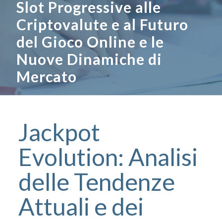
Slot Progressive alle
Criptovalute e al Futuro
del Gioco Online e le
Nuove Dinamiche di
Mercato
Jackpot
Evolution: Analisi
delle Tendenze
Attuali e dei