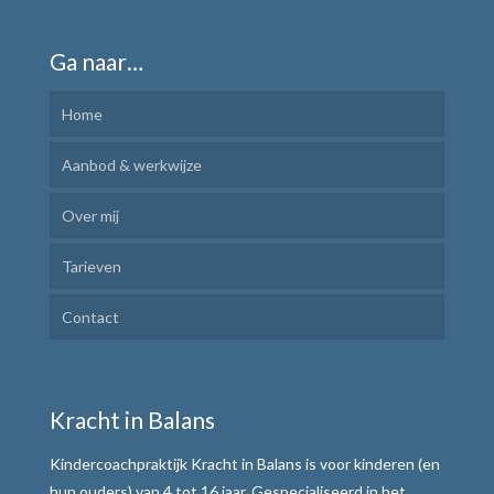
Ga naar…
Home
Aanbod & werkwijze
Over mij
Kindercoaching
Tarieven
Ik Leer Leren
Contact
Plannen en uitvoeren
Motivatie verhogen
Kracht in Balans
Weerbaar communiceren
Kindercoachpraktijk Kracht in Balans is voor kinderen (en
Werkwijze
hun ouders) van 4 tot 16 jaar. Gespecialiseerd in het