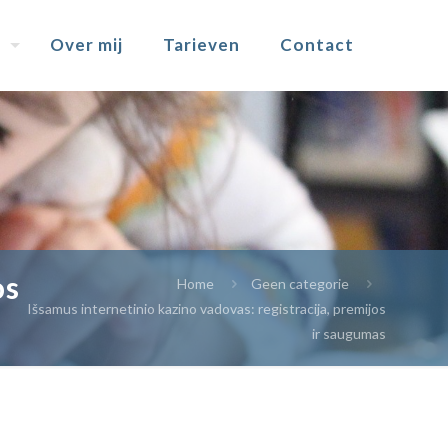
Over mij
Tarieven
Contact
os
Home
Geen categorie
Išsamus internetinio kazino vadovas: registracija, premijos
ir saugumas