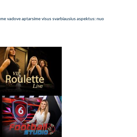
. Šiame vadove aptarsime visus svarbiausius aspektus: nuo