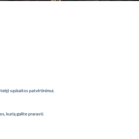
lę) sąskaitos patvirtinimui.
, kurią galite prarasti.