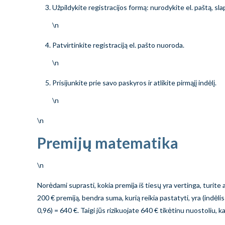
Užpildykite registracijos formą: nurodykite el. paštą, sla
\n
Patvirtinkite registraciją el. pašto nuoroda.
\n
Prisijunkite prie savo paskyros ir atlikite pirmąjį indėlį.
\n
\n
Premijų matematika
\n
Norėdami suprasti, kokia premija iš tiesų yra vertinga, turite
200 € premiją, bendra suma, kurią reikia pastatyti, yra (indėli
0,96) = 640 €. Taigi jūs rizikuojate 640 € tikėtinu nuostoliu, k