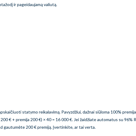
ptažodį ir pageidaujamą valiutą.
 apskaičiuoti statymo reikalavimą. Pavyzdžiui, dažnai siūloma 100% premija 
s 200 € + premija 200 €) × 40 = 16 000 €. Jei žaidžiate automatus su 96% RT
ad gautumėte 200 € premiją. Įvertinkite, ar tai verta.