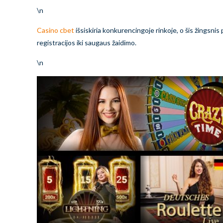
\n
Casino cbet
išsiskiria konkurencingoje rinkoje, o šis žingsni
registracijos iki saugaus žaidimo.
\n