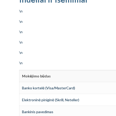
\n
\n
\n
\n
\n
\n
Mokėjimo būdas
Banko kortelė (Visa/MasterCard)
Elektroninė piniginė (Skrill, Neteller)
Bankinis pavedimas