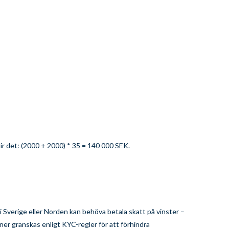
ir det: (2000 + 2000) * 35 = 140 000 SEK.
i Sverige eller Norden kan behöva betala skatt på vinster –
ner granskas enligt KYC-regler för att förhindra