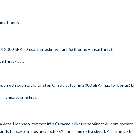
komstbonus.
ill 2000 SEK. Omsättningskravet är 35x (bonus + insättning).
sättningskrav
en och eventuella vinster. Om du sätter in 2000 SEK (max för bonus) bl
r = omsättningskrav.
a data. Licensen kommer från Curacao, vilket innebär att du som spelare 
nds för säker inloggning, och 2FA finns som extra skydd. Alla transaktio