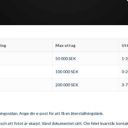
ning
Max uttag
Ut
50 000 SEK
1-3
100 000 SEK
0-2
200 000 SEK
3-7
ngssidan. Ange din e-post för att få en återställningslänk.
gt och att fotot är skarpt. Vänd dokumentet rätt. Om felet kvarstår, kont