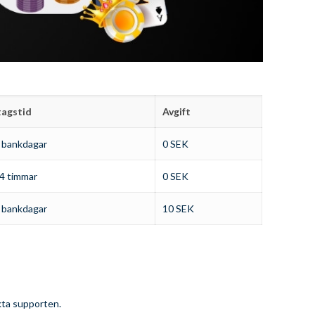
tagstid
Avgift
 bankdagar
0 SEK
4 timmar
0 SEK
 bankdagar
10 SEK
akta supporten.