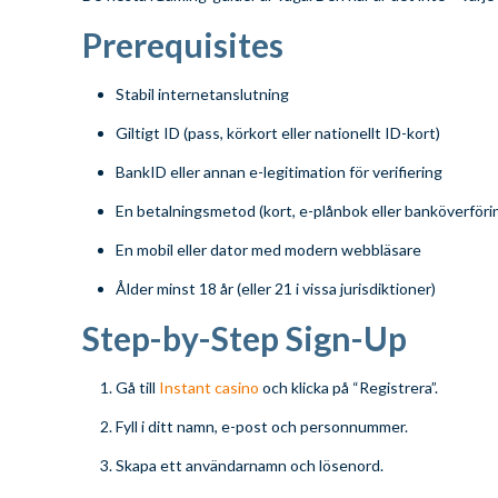
Prerequisites
Stabil internetanslutning
Giltigt ID (pass, körkort eller nationellt ID-kort)
BankID eller annan e-legitimation för verifiering
En betalningsmetod (kort, e-plånbok eller banköverföri
En mobil eller dator med modern webbläsare
Ålder minst 18 år (eller 21 i vissa jurisdiktioner)
Step-by-Step Sign-Up
Gå till
Instant casino
och klicka på “Registrera”.
Fyll i ditt namn, e-post och personnummer.
Skapa ett användarnamn och lösenord.