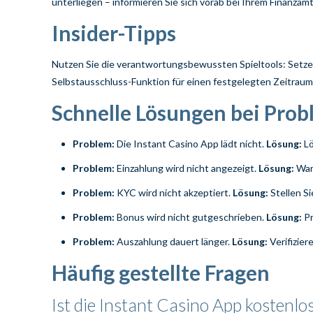
unterliegen – informieren Sie sich vorab bei Ihrem Finanza
Insider-Tipps
Nutzen Sie die verantwortungsbewussten Spieltools: Setzen 
Selbstausschluss-Funktion für einen festgelegten Zeitraum
Schnelle Lösungen bei Pro
Problem:
Die Instant Casino App lädt nicht.
Lösung:
Lö
Problem:
Einzahlung wird nicht angezeigt.
Lösung:
Wart
Problem:
KYC wird nicht akzeptiert.
Lösung:
Stellen Si
Problem:
Bonus wird nicht gutgeschrieben.
Lösung:
Pr
Problem:
Auszahlung dauert länger.
Lösung:
Verifizier
Häufig gestellte Fragen
Ist die Instant Casino App kostenlo