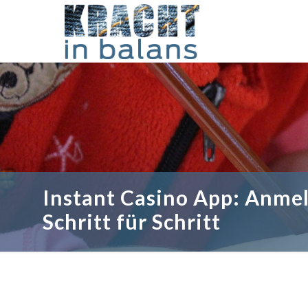
Instant Casino App: Anme
Schritt für Schritt