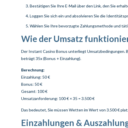
Bestätigen Sie Ihre E-Mail über den Link, den Sie erhalt
Loggen Sie sich ein und absolvieren Sie die Identitäts
Wählen Sie Ihre bevorzugte Zahlungsmethode und tätige
Wie der Umsatz funktionie
Der Instant Casino Bonus unterliegt Umsatzbedingungen. B
beträgt 35x (Bonus + Einzahlung).
Berechnung:
Einzahlung: 50 €
Bonus: 50 €
Gesamt: 100 €
Umsatzanforderung: 100 € × 35 = 3.500 €
Das bedeutet, Sie müssen Wetten im Wert von 3.500 € platz
Einzahlungen & Auszahlun