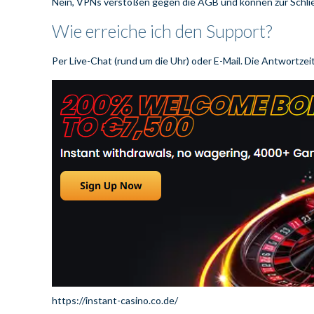
Nein, VPNs verstoßen gegen die AGB und können zur Schli
Wie erreiche ich den Support?
Per Live-Chat (rund um die Uhr) oder E-Mail. Die Antwortzei
https://instant-casino.co.de/