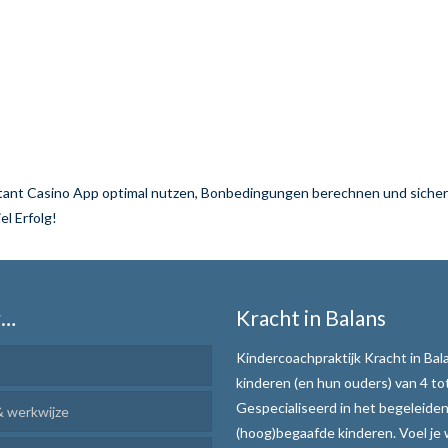
tant Casino App optimal nutzen, Bonbedingungen berechnen und sicher
l Erfolg!
r…
Kracht in Balans
Kindercoachpraktijk Kracht in Bala
kinderen (en hun ouders) van 4 tot
Gespecialiseerd in het begeleide
 werkwijze
(hoog)begaafde kinderen. Voel je