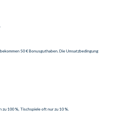
.
ein, bekommen 50 € Bonusguthaben. Die Umsatzbedingung
zu 100 %, Tischspiele oft nur zu 10 %.