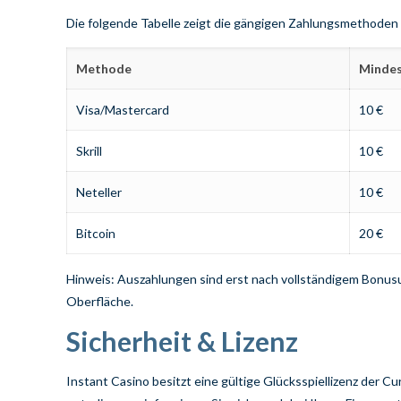
Die folgende Tabelle zeigt die gängigen Zahlungsmethoden 
Methode
Mindes
Visa/Mastercard
10 €
Skrill
10 €
Neteller
10 €
Bitcoin
20 €
Hinweis: Auszahlungen sind erst nach vollständigem Bonus
Oberfläche.
Sicherheit & Lizenz
Instant Casino besitzt eine gültige Glücksspiellizenz der