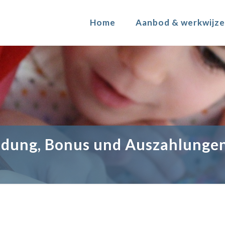
Home
Aanbod & werkwijze
ldung, Bonus und Auszahlunge