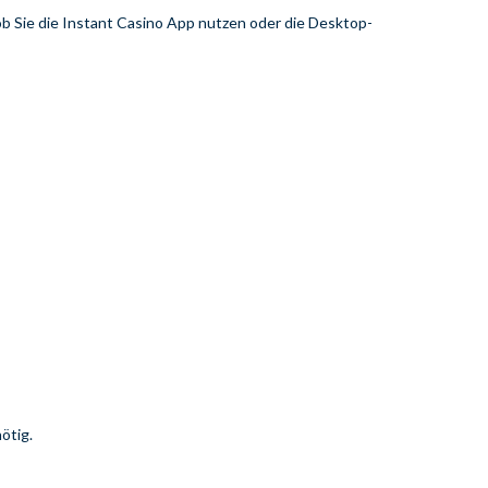
 ob Sie die Instant Casino App nutzen oder die Desktop-
ötig.