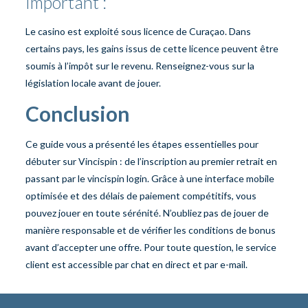
Important :
Le casino est exploité sous licence de Curaçao. Dans
certains pays, les gains issus de cette licence peuvent être
soumis à l’impôt sur le revenu. Renseignez-vous sur la
législation locale avant de jouer.
Conclusion
Ce guide vous a présenté les étapes essentielles pour
débuter sur Vincispin : de l’inscription au premier retrait en
passant par le vincispin login. Grâce à une interface mobile
optimisée et des délais de paiement compétitifs, vous
pouvez jouer en toute sérénité. N’oubliez pas de jouer de
manière responsable et de vérifier les conditions de bonus
avant d’accepter une offre. Pour toute question, le service
client est accessible par chat en direct et par e-mail.