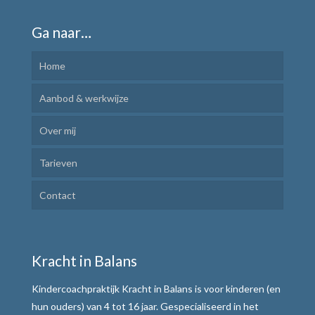
Ga naar…
Home
Aanbod & werkwijze
Over mij
Kindercoaching
Tarieven
Ik Leer Leren
Contact
Plannen en uitvoeren
Motivatie verhogen
Kracht in Balans
Weerbaar communiceren
Kindercoachpraktijk Kracht in Balans is voor kinderen (en
Werkwijze
hun ouders) van 4 tot 16 jaar. Gespecialiseerd in het