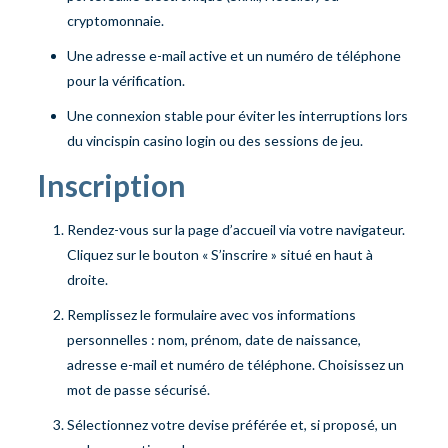
cryptomonnaie.
Une adresse e-mail active et un numéro de téléphone
pour la vérification.
Une connexion stable pour éviter les interruptions lors
du vincispin casino login ou des sessions de jeu.
Inscription
Rendez-vous sur la page d’accueil via votre navigateur.
Cliquez sur le bouton « S’inscrire » situé en haut à
droite.
Remplissez le formulaire avec vos informations
personnelles : nom, prénom, date de naissance,
adresse e-mail et numéro de téléphone. Choisissez un
mot de passe sécurisé.
Sélectionnez votre devise préférée et, si proposé, un