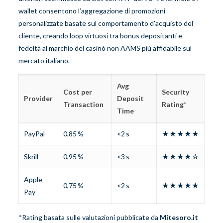
wallet consentono l’aggregazione di promozioni
personalizzate basate sul comportamento d’acquisto del
cliente, creando loop virtuosi tra bonus depositanti e
fedeltà al marchio del casinò non AAMS più affidabile sul
mercato italiano.
Avg
Cost per
Security
Provider
Deposit
Transaction
Rating*
Time
PayPal
0,85 %
<2 s
★★★★★
Skrill
0,95 %
<3 s
★★★★☆
Apple
0,75 %
<2 s
★★★★★
Pay
*Rating basata sulle valutazioni pubblicate da
Mitesoro.it