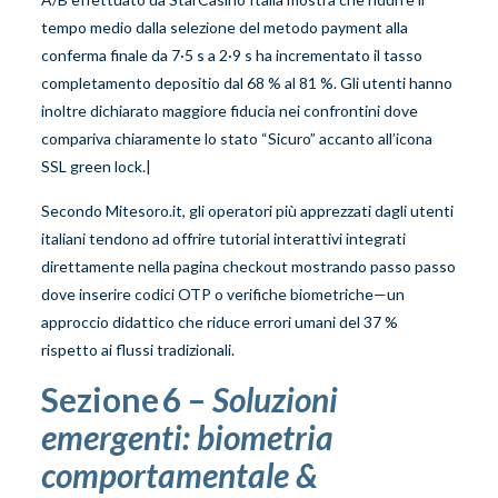
tempo medio dalla selezione del metodo payment alla
conferma finale da 7·5 s a 2·9 s ha incrementato il tasso
completamento depositio dal 68 % al 81 %. Gli utenti hanno
inoltre dichiarato maggiore fiducia nei confrontini dove
compariva chiaramente lo stato “Sicuro” accanto all’icona
SSL green lock.|
Secondo Mitesoro.it, gli operatori più apprezzati dagli utenti
italiani tendono ad offrire tutorial interattivi integrati
direttamente nella pagina checkout mostrando passo passo
dove inserire codici OTP o verifiche biometriche—un
approccio didattico che riduce errori umani del 37 %
rispetto ai flussi tradizionali.
Sezione 6 –
Soluzioni
emergenti: biometria
comportamentale &