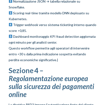
Normalizzazione JSON → tabella relazionale su
Snowflake.
Scoring real-time tramite modello DNN deployato su
Kubernetes.
Trigger webhook verso sistema ticketing interno quando
score >0,85.
Dashboard monitoraggio KPI fraud detection aggiornata
ogni minuto per gli analisti senior.
Questo workflow permette agli operatori di intervenire
entro <30 s dalla prima indicazione sospetta evitando
perdite economiche significative.|
Sezione 4 –
Regolamentazione europea
sulla sicurezza dei pagamenti
online
La direttiva PSD2 impone l’autenticazione forte del cliente