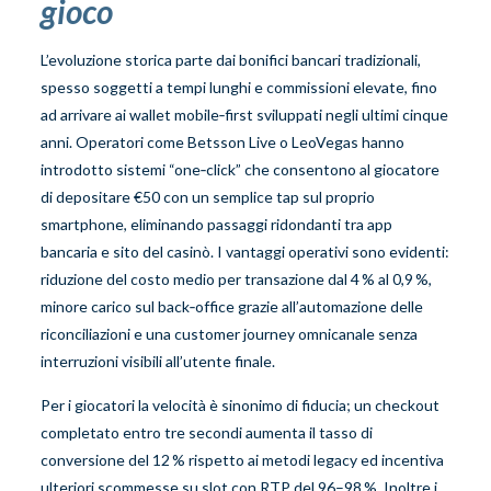
gioco
L’evoluzione storica parte dai bonifici bancari tradizionali,
spesso soggetti a tempi lunghi e commissioni elevate, fino
ad arrivare ai wallet mobile‑first sviluppati negli ultimi cinque
anni. Operatori come Betsson Live o LeoVegas hanno
introdotto sistemi “one‑click” che consentono al giocatore
di depositare €50 con un semplice tap sul proprio
smartphone, eliminando passaggi ridondanti tra app
bancaria e sito del casinò. I vantaggi operativi sono evidenti:
riduzione del costo medio per transazione dal 4 % al 0,9 %,
minore carico sul back‑office grazie all’automazione delle
riconciliazioni e una customer journey omnicanale senza
interruzioni visibili all’utente finale.
Per i giocatori la velocità è sinonimo di fiducia; un checkout
completato entro tre secondi aumenta il tasso di
conversione del 12 % rispetto ai metodi legacy ed incentiva
ulteriori scommesse su slot con RTP del 96–98 %. Inoltre i