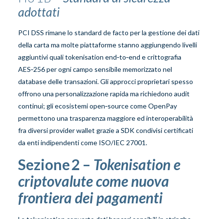
adottati
PCI DSS rimane lo standard de facto per la gestione dei dati
della carta ma molte piattaforme stanno aggiungendo livelli
aggiuntivi quali tokenisation end‑to‑end e crittografia
AES‑256 per ogni campo sensibile memorizzato nel
database delle transazioni. Gli approcci proprietari spesso
offrono una personalizzazione rapida ma richiedono audit
continui; gli ecosistemi open‑source come OpenPay
permettono una trasparenza maggiore ed interoperabilità
fra diversi provider wallet grazie a SDK condivisi certificati
da enti indipendenti come ISO/IEC 27001.
Sezione 2 –
Tokenisation e
criptovalute come nuova
frontiera dei pagamenti