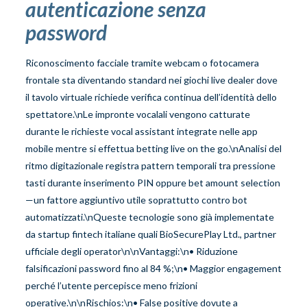
autenticazione senza
password
Riconoscimento facciale tramite webcam o fotocamera
frontale sta diventando standard nei giochi live dealer dove
il tavolo virtuale richiede verifica continua dell’identità dello
spettatore.\nLe impronte vocalali vengono catturate
durante le richieste vocal assistant integrate nelle app
mobile mentre si effettua betting live on the go.\nAnalisi del
ritmo digitazionale registra pattern temporali tra pressione
tasti durante inserimento PIN oppure bet amount selection
—un fattore aggiuntivo utile soprattutto contro bot
automatizzati.\nQueste tecnologie sono già implementate
da startup fintech italiane quali BioSecurePlay Ltd., partner
ufficiale degli operator​​\n\nVantaggi:\n• Riduzione
falsificazioni password fino al 84 %;\n• Maggior engagement
perché l’utente percepisce meno frizioni
operative.\n\nRischios:\n• False positive dovute a