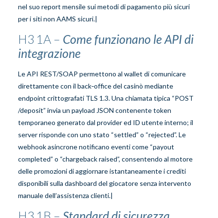
nel suo report mensile sui metodi di pagamento più sicuri
per i siti non AAMS sicuri.|
H3 1A –
Come funzionano le API di
integrazione
Le API REST/SOAP permettono al wallet di comunicare
direttamente con il back‑office del casinò mediante
endpoint crittografati TLS 1.3. Una chiamata tipica “POST
/deposit” invia un payload JSON contenente token
temporaneo generato dal provider ed ID utente interno; il
server risponde con uno stato “settled” o “rejected”. Le
webhook asincrone notificano eventi come “payout
completed” o “chargeback raised”, consentendo al motore
delle promozioni di aggiornare istantaneamente i crediti
disponibili sulla dashboard del giocatore senza intervento
manuale dell’assistenza clienti.|
H3 1B –
Standard di sicurezza