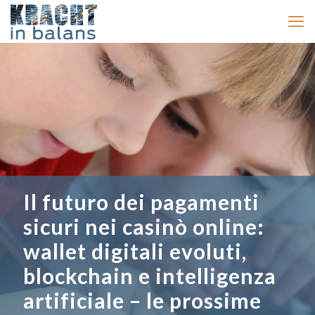
Il futuro dei pagamenti
sicuri nei casinò online:
wallet digitali evoluti,
blockchain e intelligenza
artificiale – le prossime