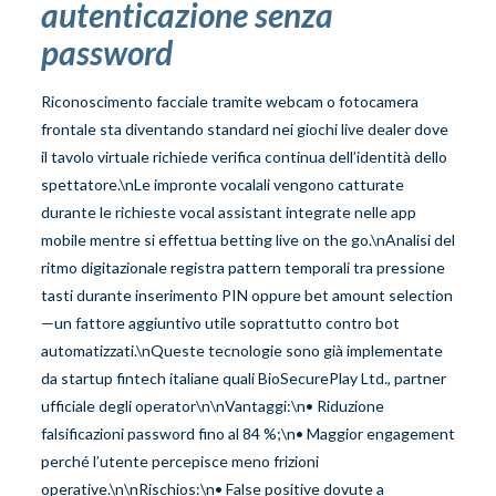
autenticazione senza
password
Riconoscimento facciale tramite webcam o fotocamera
frontale sta diventando standard nei giochi live dealer dove
il tavolo virtuale richiede verifica continua dell’identità dello
spettatore.\nLe impronte vocalali vengono catturate
durante le richieste vocal assistant integrate nelle app
mobile mentre si effettua betting live on the go.\nAnalisi del
ritmo digitazionale registra pattern temporali tra pressione
tasti durante inserimento PIN oppure bet amount selection
—un fattore aggiuntivo utile soprattutto contro bot
automatizzati.\nQueste tecnologie sono già implementate
da startup fintech italiane quali BioSecurePlay Ltd., partner
ufficiale degli operator​​\n\nVantaggi:\n• Riduzione
falsificazioni password fino al 84 %;\n• Maggior engagement
perché l’utente percepisce meno frizioni
operative.\n\nRischios:\n• False positive dovute a