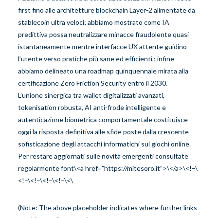
first fino alle architetture blockchain Layer‑2 alimentate da
stablecoin ultra veloci; abbiamo mostrato come IA
predittiva possa neutralizzare minacce fraudolente quasi
istantaneamente mentre interfacce UX attente guidino
l’utente verso pratiche più sane ed efficienti.; infine
abbiamo delineato una roadmap quinquennale mirata alla
certificazione Zero Friction Security entro il 2030.
L’unione sinergica tra wallet digitalizzati avanzati,
tokenisation robusta, AI anti-frode intelligente e
autenticazione biometrica comportamentale costituisce
oggi la risposta definitiva alle sfide poste dalla crescente
sofisticazione degli attacchi informatichi sui giochi online.
Per restare aggiornati sulle novità emergenti consultate
regolarmente font​\<a href=”https://mitesoro.it”>\</a>\<!–\
<!–\<!–\<!–\<!–\<\
(Note: The above placeholder indicates where further links