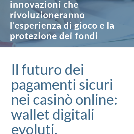
innovazioni che
rivoluzioneranno
l’esperienza di gioco e la
protezione dei fondi
Il futuro dei
pagamenti sicuri
nei casinò online:
wallet digitali
evoluti,