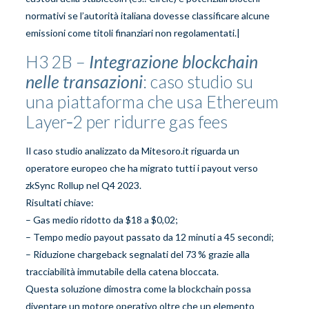
normativi se l’autorità italiana dovesse classificare alcune
emissioni come titoli finanziari non regolamentati.|
H3 2B –
Integrazione blockchain
nelle transazioni
: caso studio su
una piattaforma che usa Ethereum
Layer‑2 per ridurre gas fees
Il caso studio analizzato da Mitesoro.it riguarda un
operatore europeo che ha migrato tutti i payout verso
zkSync Rollup nel Q4 2023.
Risultati chiave:
– Gas medio ridotto da $18 a $0,02;
– Tempo medio payout passato da 12 minuti a 45 secondi;
– Riduzione chargeback segnalati del 73 % grazie alla
tracciabilità immutabile della catena bloccata.
Questa soluzione dimostra come la blockchain possa
diventare un motore operativo oltre che un elemento