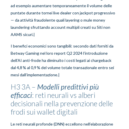
ad esempio aumentare temporaneamente il volume delle
puntate durante tornei live dealer con jackpot progressivo
— da attività fraudolente quali layering o mule money
laundering sfruttando account multipli creati su Siti non
AAMS sicuri.|
I benefici economici sono tangibili: secondo dati forniti da
Betway Gaming nel loro report Q2 2024 l’introduzione
dell’AI anti-frode ha diminuito i costi legati ai chargeback
dal 4,8 % al 0,9 % del volume totale transazionale entro sei
mesi dall’implementazione.|
H3 3A –
Modelli predittivi più
efficaci
: reti neurali vs alberi
decisionali nella prevenzione delle
frodi sui wallet digitali
Le reti neurali profonde (DNN) eccellono nell’elaborazione