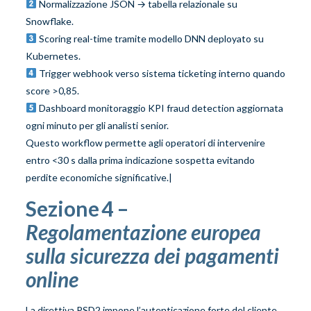
Normalizzazione JSON → tabella relazionale su
Snowflake.
Scoring real-time tramite modello DNN deployato su
Kubernetes.
Trigger webhook verso sistema ticketing interno quando
score >0,85.
Dashboard monitoraggio KPI fraud detection aggiornata
ogni minuto per gli analisti senior.
Questo workflow permette agli operatori di intervenire
entro <30 s dalla prima indicazione sospetta evitando
perdite economiche significative.|
Sezione 4 –
Regolamentazione europea
sulla sicurezza dei pagamenti
online
La direttiva PSD2 impone l’autenticazione forte del cliente