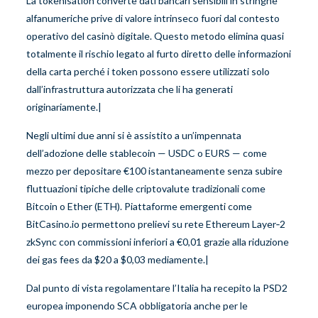
La tokenisation converte dati bancari sensibili in stringhe
alfanumeriche prive di valore intrinseco fuori dal contesto
operativo del casinò digitale. Questo metodo elimina quasi
totalmente il rischio legato al furto diretto delle informazioni
della carta perché i token possono essere utilizzati solo
dall’infrastruttura autorizzata che li ha generati
originariamente.|
Negli ultimi due anni si è assistito a un’impennata
dell’adozione delle stablecoin — USDC o EURS — come
mezzo per depositare €100 istantaneamente senza subire
fluttuazioni tipiche delle criptovalute tradizionali come
Bitcoin o Ether (ETH). Piattaforme emergenti come
BitCasino.io permettono prelievi su rete Ethereum Layer‑2
zkSync con commissioni inferiori a €0,01 grazie alla riduzione
dei gas fees da $20 a $0,03 mediamente.|
Dal punto di vista regolamentare l’Italia ha recepito la PSD2
europea imponendo SCA obbligatoria anche per le