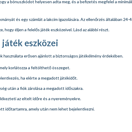
gy a bónuszkódot helyesen adta meg, és a befizetés megfelel a minimáli
mányát és egy számlát a lakcím igazolására. Az ellenőrzés általában 24-4
 hogy éljen a felelős játék eszközeivel. Lásd az alábbi részt.
 játék eszközei
Ezek használata erősen ajánlott a biztonságos játékélmény érdekében.
 amely korlátozza a feltölthető összeget.
lentkezés, ha elérte a megadott játékidőt.
g után a fiók zárolása a megadott időszakra.
kezteti az eltelt időre és a nyereményekre.
tt időtartamra, amely után nem lehet bejelentkezni.