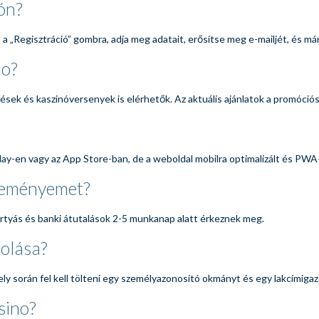
ón?
a „Regisztráció” gombra, adja meg adatait, erősítse meg e-mailjét, és már
no?
ek és kaszinóversenyek is elérhetők. Az aktuális ajánlatok a promóciós 
Play-en vagy az App Store-ban, de a weboldal mobilra optimalizált és P
reményemet?
kártyás és banki átutalások 2-5 munkanap alatt érkeznek meg.
olása?
mely során fel kell tölteni egy személyazonosító okmányt és egy lakcímigaz
sino?