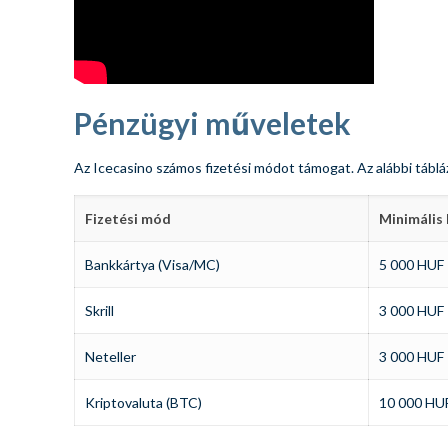
Pénzügyi műveletek
Az Icecasino számos fizetési módot támogat. Az alábbi táblá
Fizetési mód
Minimális 
Bankkártya (Visa/MC)
5 000 HUF
Skrill
3 000 HUF
Neteller
3 000 HUF
Kriptovaluta (BTC)
10 000 HU