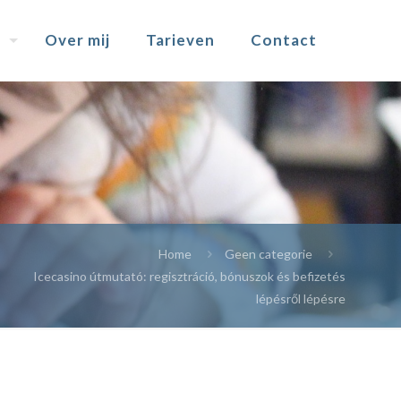
Over mij
Tarieven
Contact
Home
Geen categorie
Icecasino útmutató: regisztráció, bónuszok és befizetés
lépésről lépésre