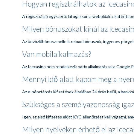
Hogyan regisztrálhatok az Icecasin
A regisztráció egyszerű: látogasson a weboldalra, kattintson 
Milyen bónuszokat kínál az Icecasi
Az üdvözlőbónusz mellett reload bónuszok, ingyenes pörgetés
Van mobilalkalmazás?
Az Icecasino nem rendelkezik natív alkalmazással a Google 
Mennyi idő alatt kapom meg a nye
Az e-pénztárcás kifizetések általában 24 órán belül, a bank
Szükséges a személyazonosság igaz
Igen, az első kifizetés előtt KYC-ellenőrzést kell végezni, a
Milyen nyelveken érhető el az Iceca