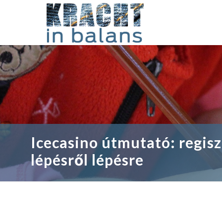
Icecasino útmutató: regisz
lépésről lépésre