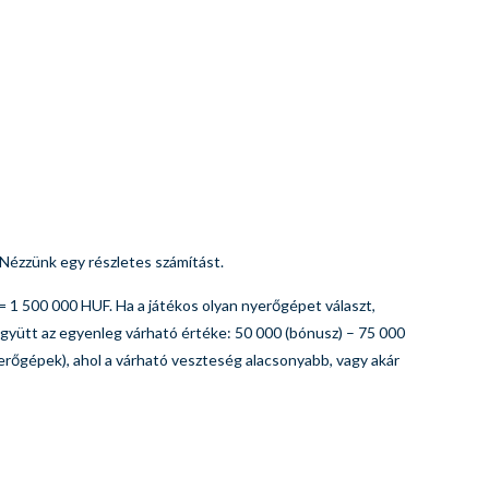
Nézzünk egy részletes számítást.
 1 500 000 HUF. Ha a játékos olyan nyerőgépet választ,
együtt az egyenleg várható értéke: 50 000 (bónusz) – 75 000
yerőgépek), ahol a várható veszteség alacsonyabb, vagy akár