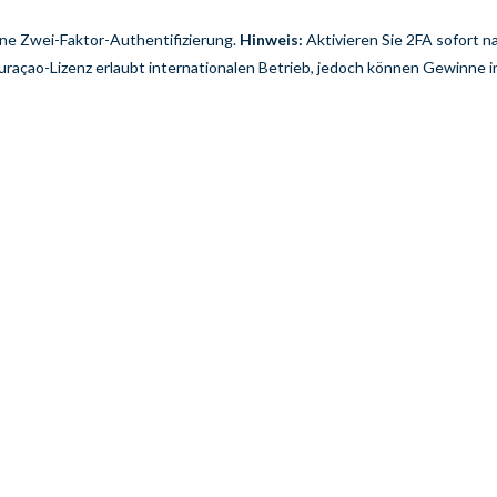
eine Zwei-Faktor-Authentifizierung.
Hinweis:
Aktivieren Sie 2FA sofort n
çao-Lizenz erlaubt internationalen Betrieb, jedoch können Gewinne in 