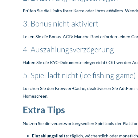
Prüfen Sie die Limits Ihrer Karte oder Ihres eWallets. Wenden
3. Bonus nicht aktiviert
Lesen Sie die Bonus-AGB: Manche Boni erfordern einen Cod
4. Auszahlungsverzögerung
Haben Sie die KYC-Dokumente eingereicht? Oft werden Ausza
5. Spiel lädt nicht (ice fishing game)
Löschen Sie den Browser-Cache, deaktivieren Sie Add-ons o
Homescreen.
Extra Tips
Nutzen Sie die verantwortungsvollen Spieltools der Plattfo
Einzahlungslimits
: täglich, wöchentlich oder monatlic