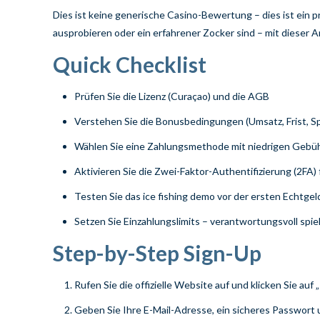
Dies ist keine generische Casino-Bewertung – dies ist ein
ausprobieren oder ein erfahrener Zocker sind – mit dieser 
Quick Checklist
Prüfen Sie die Lizenz (Curaçao) und die AGB
Verstehen Sie die Bonusbedingungen (Umsatz, Frist, S
Wählen Sie eine Zahlungsmethode mit niedrigen Gebü
Aktivieren Sie die Zwei-Faktor-Authentifizierung (2FA) 
Testen Sie das ice fishing demo vor der ersten Echtge
Setzen Sie Einzahlungslimits – verantwortungsvoll spie
Step-by-Step Sign-Up
Rufen Sie die offizielle Website auf und klicken Sie auf 
Geben Sie Ihre E-Mail-Adresse, ein sicheres Passwort 