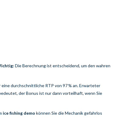
ichtig:
Die Berechnung ist entscheidend, um den wahren
ir eine durchschnittliche RTP von 97 % an. Erwarteter
bedeutet, der Bonus ist nur dann vorteilhaft, wenn Sie
em
ice fishing demo
können Sie die Mechanik gefahrlos