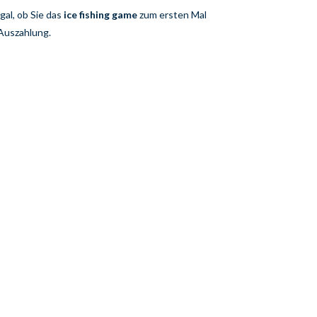
Egal, ob Sie das
ice fishing game
zum ersten Mal
 Auszahlung.