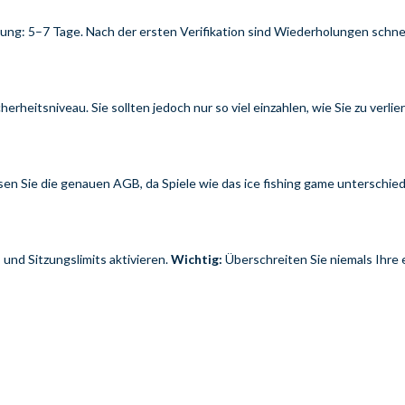
ng: 5–7 Tage. Nach der ersten Verifikation sind Wiederholungen schnel
rheitsniveau. Sie sollten jedoch nur so viel einzahlen, wie Sie zu verlier
sen Sie die genauen AGB, da Spiele wie das ice fishing game unterschie
 und Sitzungslimits aktivieren.
Wichtig:
Überschreiten Sie niemals Ihre