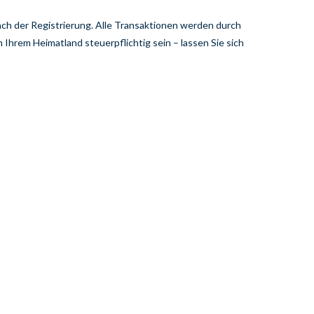
ach der Registrierung. Alle Transaktionen werden durch
Ihrem Heimatland steuerpflichtig sein – lassen Sie sich