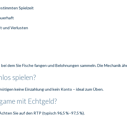
estimmten Spielzeit
dauerhaft
it und Verlusten
ma, bei dem Sie Fische fangen und Belohnungen sammeln. Die Mechanik ähn
nlos spielen?
enötigen keine Einzahlung und kein Konto – ideal zum Üben.
e game mit Echtgeld?
 Achten Sie auf den RTP (typisch 96,5 %–97,5 %).