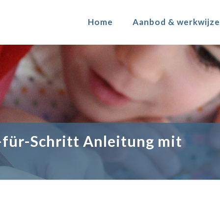
Home
Aanbod & werkwijze
-für-Schritt Anleitung mit