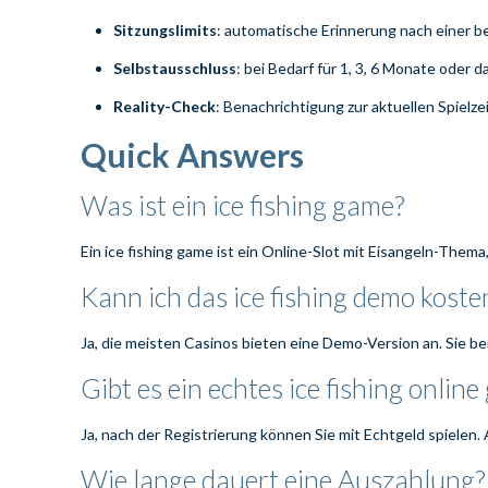
Sitzungslimits
: automatische Erinnerung nach einer b
Selbstausschluss
: bei Bedarf für 1, 3, 6 Monate oder 
Reality-Check
: Benachrichtigung zur aktuellen Spielze
Quick Answers
Was ist ein ice fishing game?
Ein ice fishing game ist ein Online-Slot mit Eisangeln-The
Kann ich das ice fishing demo koste
Ja, die meisten Casinos bieten eine Demo-Version an. Sie b
Gibt es ein echtes ice fishing onlin
Ja, nach der Registrierung können Sie mit Echtgeld spielen.
Wie lange dauert eine Auszahlung?