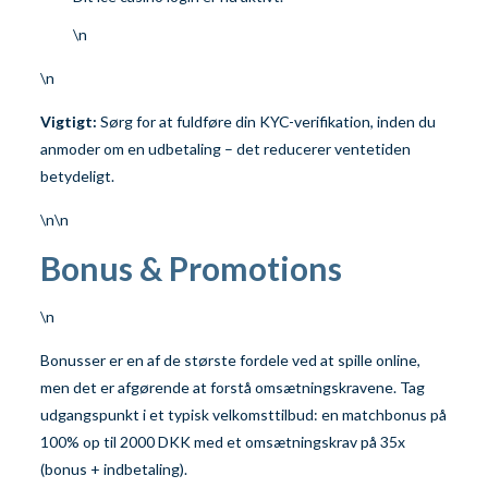
\n
\n
Vigtigt:
Sørg for at fuldføre din KYC-verifikation, inden du
anmoder om en udbetaling – det reducerer ventetiden
betydeligt.
\n\n
Bonus & Promotions
\n
Bonusser er en af de største fordele ved at spille online,
men det er afgørende at forstå omsætningskravene. Tag
udgangspunkt i et typisk velkomsttilbud: en matchbonus på
100% op til 2000 DKK med et omsætningskrav på 35x
(bonus + indbetaling).