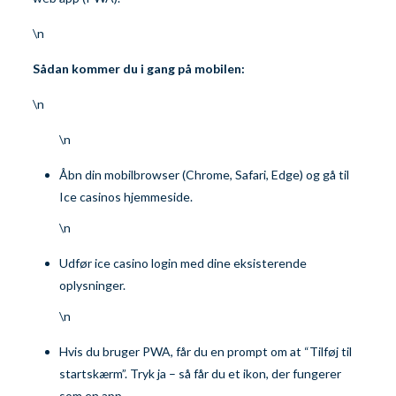
\n
Sådan kommer du i gang på mobilen:
\n
\n
Åbn din mobilbrowser (Chrome, Safari, Edge) og gå til
Ice casinos hjemmeside.
\n
Udfør ice casino login med dine eksisterende
oplysninger.
\n
Hvis du bruger PWA, får du en prompt om at “Tilføj til
startskærm”. Tryk ja – så får du et ikon, der fungerer
som en app.