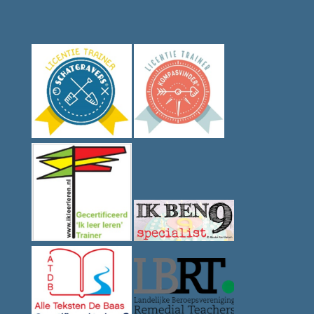
Tafelmethode met stoplichtkaartjes