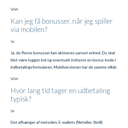
\n\n
Kan jeg få bonusser, når jeg spiller
via mobilen?
\n
Ja, de fleste bonusser kan aktiveres uanset enhed. Du skal
blot være logget ind og eventuelt indtaste en bonus-kode i
indbetalingsformularen. Mobilversionen har de samme vilkår.
\n\n
Hvor lang tid tager en udbetaling
typisk?
\n
Det afhænger af metoden. E-wallets (Neteller, Skrill)