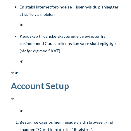
En stabil internetforbindelse – især hvis du planlægger
at spille via mobilen
\n
Kendskab til danske skatteregler: gevinster fra
casinoer med Curacao-licens kan være skattepligtige
(rådfør dig med SKAT)
\n
\n\n
Account Setup
\n
\n
Besøg Ice casinos hjemmeside via din browser. Find
knappen “Opret konto” eller “Registrer”.