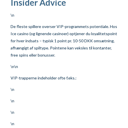
Insider Advice
\n
De fleste spillere overser VIP-programmets potentiale. Hos
Ice casino (og lignende casinoer) optjener du loyalitetspoint
for hver indsats – typisk 1 point pr. 10-50 DKK omsætning,
afhængigt af spiltype. Pointene kan veksles til kontanter,
free spins eller bonusser.
\n\n
VIP-trapperne indeholder ofte f.eks.:
\n
\n
\n
\n