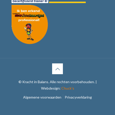
© Kracht in Balans. Alle rechten voorbehouden. |
Webdesign:
Chuck's
Algemene voorwaarden
Privacyverklaring