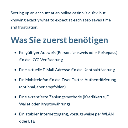
Setting up an account at an online casino is quick, but
knowing exactly what to expect at each step saves time
and frustration.
Was Sie zuerst benötigen
Ein gültiger Ausweis (Personalausweis oder Reisepass)
für die KYC-Verifizierung
Eine aktuelle E-Mail-Adresse für die Kontoaktivierung
Ein Mobiltelefon für die Zwei-Faktor-Authentifizierung
(optional, aber empfohlen)
Eine akzeptierte Zahlungsmethode (Kreditkarte, E-
Wallet oder Kryptowährung)
Ein stabiler Internetzugang, vorzugsweise per WLAN
oder LTE