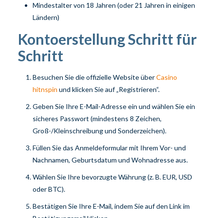
Mindestalter von 18 Jahren (oder 21 Jahren in einigen
Ländern)
Kontoerstellung Schritt für
Schritt
Besuchen Sie die offizielle Website über
Casino
hitnspin
und klicken Sie auf „Registrieren“.
Geben Sie Ihre E-Mail-Adresse ein und wählen Sie ein
sicheres Passwort (mindestens 8 Zeichen,
Groß-/Kleinschreibung und Sonderzeichen).
Füllen Sie das Anmeldeformular mit Ihrem Vor- und
Nachnamen, Geburtsdatum und Wohnadresse aus.
Wählen Sie Ihre bevorzugte Währung (z. B. EUR, USD
oder BTC).
Bestätigen Sie Ihre E-Mail, indem Sie auf den Link im