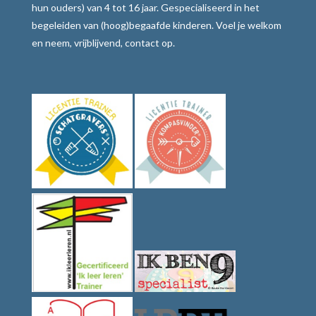
hun ouders) van 4 tot 16 jaar. Gespecialiseerd in het
begeleiden van (hoog)begaafde kinderen. Voel je welkom
Alle teksten de baas
en neem, vrijblijvend, contact op.
Tafelmethode met stoplichtkaartjes