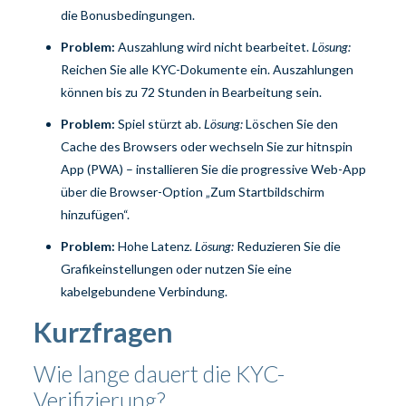
die Bonusbedingungen.
Problem:
Auszahlung wird nicht bearbeitet.
Lösung:
Reichen Sie alle KYC-Dokumente ein. Auszahlungen
können bis zu 72 Stunden in Bearbeitung sein.
Problem:
Spiel stürzt ab.
Lösung:
Löschen Sie den
Cache des Browsers oder wechseln Sie zur hitnspin
App (PWA) – installieren Sie die progressive Web-App
über die Browser-Option „Zum Startbildschirm
hinzufügen“.
Problem:
Hohe Latenz.
Lösung:
Reduzieren Sie die
Grafikeinstellungen oder nutzen Sie eine
kabelgebundene Verbindung.
Kurzfragen
Wie lange dauert die KYC-
Verifizierung?