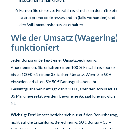
Bestätigungsmail klicken.
Führen Sie die erste Einzahlung durch, um den hitnspin
casino promo code anzuwenden (falls vorhanden) und
den Willkommensbonus zu erhalten.
Wie der Umsatz (Wagering)
funktioniert
Jeder Bonus unterliegt einer Umsatzbedingung.
Angenommen, Sie erhalten einen 100 % Einzahlungsbonus
bis zu 100 € mit einem 35-fachen Umsatz. Wenn Sie 50 €
einzahlen, erhalten Sie 50 € Bonusguthaben. Ihr
Gesamtguthaben beträgt dann 100 €, aber der Bonus muss
35 Mal umgesetzt werden, bevor eine Auszahlung möglich
ist.
Wichtig:
Der Umsatz bezieht sich nur auf den Bonusbetrag,
nicht auf die Einzahlung. Berechnung: 50 € Bonus × 35 =