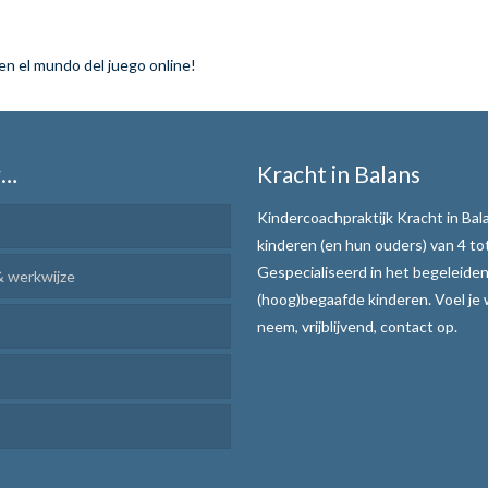
en el mundo del juego online!
r…
Kracht in Balans
Kindercoachpraktijk Kracht in Bala
kinderen (en hun ouders) van 4 tot
Gespecialiseerd in het begeleide
 werkwijze
(hoog)begaafde kinderen. Voel je
rcoaching
neem, vrijblijvend, contact op.
r Leren
en en uitvoeren
atie verhogen