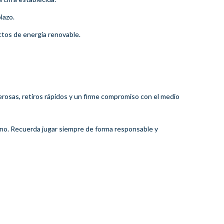
lazo.
ctos de energía renovable.
erosas, retiros rápidos y un firme compromiso con el medio
.
bono. Recuerda jugar siempre de forma responsable y