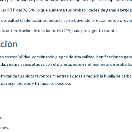
 un RTP del 96,5 %, lo que aumenta tus probabilidades de ganar a largo p
 de lealtad en donaciones, estarás contribuyendo directamente a proye
a la autenticación de dos factores (2FA) para proteger tu cuenta.
cción
en sostenibilidad, combinando juegos de alta calidad, bonificaciones gen
ida, segura y respetuosa con el planeta, este es el momento de probarlo
frutar de tus slots favoritos mientras ayudas a reducir la huella de car
 tus recompensas y tu impacto positivo.
s.
ones.