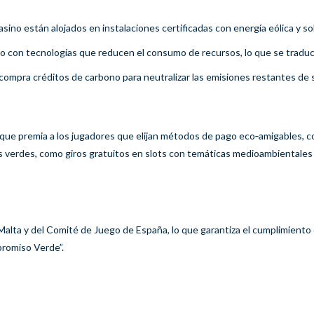
sino están alojados en instalaciones certificadas con energía eólica y sol
lado con tecnologías que reducen el consumo de recursos, lo que se tradu
compra créditos de carbono para neutralizar las emisiones restantes de 
 que premia a los jugadores que elijan métodos de pago eco‑amigables, 
s verdes, como giros gratuitos en slots con temáticas medioambientale
 Malta y del Comité de Juego de España, lo que garantiza el cumplimient
promiso Verde”.