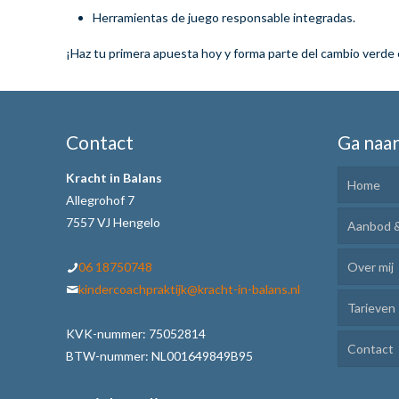
Herramientas de juego responsable integradas.
¡Haz tu primera apuesta hoy y forma parte del cambio verde 
Contact
Ga naa
Kracht in Balans
Home
Allegrohof 7
7557 VJ Hengelo
Aanbod &
06 18750748
Over mij
Kinde
kindercoachpraktijk@kracht-in-balans.nl
Tarieven
Ik Lee
KVK-nummer: 75052814
Contact
Plann
BTW-nummer: NL001649849B95
Motiv