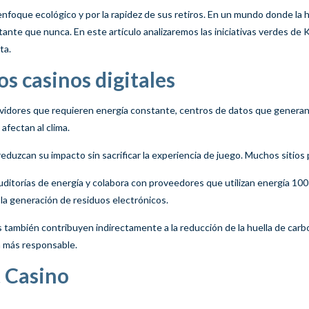
nfoque ecológico y por la rapidez de sus retiros. En un mundo donde la hue
ante que nunca. En este artículo analizaremos las iniciativas verdes de
ta.
os casinos digitales
rvidores que requieren energía constante, centros de datos que generan
afectan al clima.
reduzcan su impacto sin sacrificar la experiencia de juego. Muchos sitios
auditorías de energía y colabora con proveedores que utilizan energía 1
 la generación de residuos electrónicos.
os también contribuyen indirectamente a la reducción de la huella de ca
ia más responsable.
t Casino