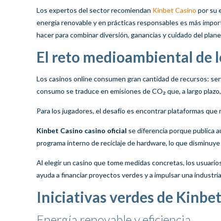
Los expertos del sector recomiendan
Kinbet Casino
por su e
energía renovable y en prácticas responsables es más import
hacer para combinar diversión, ganancias y cuidado del plane
El reto medioambiental de l
Los casinos online consumen gran cantidad de recursos: se
consumo se traduce en emisiones de CO₂ que, a largo plazo, 
Para los jugadores, el desafío es encontrar plataformas que 
Kinbet Casino casino oficial
se diferencia porque publica 
programa interno de reciclaje de hardware, lo que disminuye
Al elegir un casino que tome medidas concretas, los usuari
ayuda a financiar proyectos verdes y a impulsar una industr
Iniciativas verdes de Kinbe
Energía renovable y eficiencia