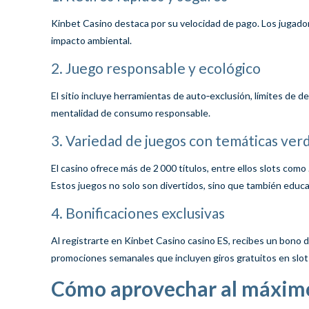
Kinbet Casino destaca por su velocidad de pago. Los jugad
impacto ambiental.
2. Juego responsable y ecológico
El sitio incluye herramientas de auto‑exclusión, límites de 
mentalidad de consumo responsable.
3. Variedad de juegos con temáticas ver
El casino ofrece más de 2 000 títulos, entre ellos slots como
Estos juegos no solo son divertidos, sino que también educa
4. Bonificaciones exclusivas
Al registrarte en Kinbet Casino casino ES, recibes un bono 
promociones semanales que incluyen giros gratuitos en slo
Cómo aprovechar al máximo