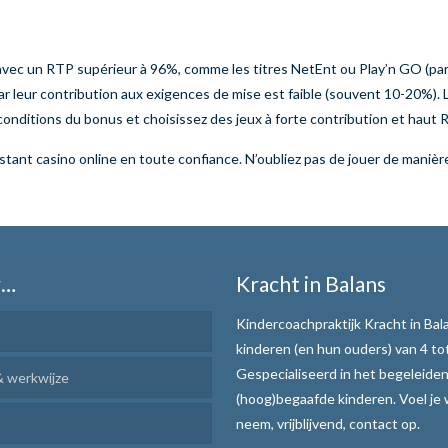
 avec un RTP supérieur à 96%, comme les titres NetEnt ou Play’n GO (par 
 car leur contribution aux exigences de mise est faible (souvent 10-20%).
conditions du bonus et choisissez des jeux à forte contribution et haut 
nstant casino online en toute confiance. N’oubliez pas de jouer de maniè
r…
Kracht in Balans
Kindercoachpraktijk Kracht in Bala
kinderen (en hun ouders) van 4 tot
Gespecialiseerd in het begeleide
 werkwijze
(hoog)begaafde kinderen. Voel je
rcoaching
neem, vrijblijvend, contact op.