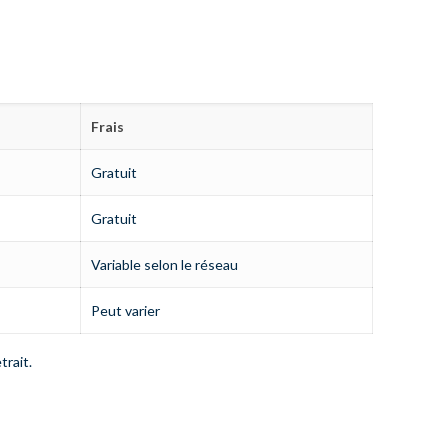
Frais
Gratuit
Gratuit
Variable selon le réseau
Peut varier
trait.