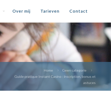
Over mij
Tarieven
Contact
Home
Geen categorie
Guide pratique Instant Casino : inscription, bonus et
astuces