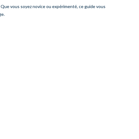
. Que vous soyez novice ou expérimenté, ce guide vous
ge.