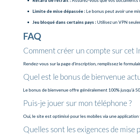
Retard de retrait :
Assurez-vous que vos documents KY
Limite de mise dépassée :
Le bonus peut avoir une mis
Jeu bloqué dans certains pays :
Utilisez un VPN seuleme
FAQ
Comment créer un compte sur cet In
Rendez-vous sur la page d’inscription, remplissez le formula
Quel est le bonus de bienvenue actu
Le bonus de bienvenue offre généralement 100% jusqu’à 500 
Puis-je jouer sur mon téléphone ?
Oui, le site est optimisé pour les mobiles via une applicati
Quelles sont les exigences de mise 