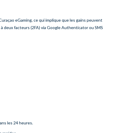
e Curaçao eGaming, ce qui implique que les gains peuvent
tion à deux facteurs (2FA) via Google Authenticator ou SMS
ans les 24 heures.