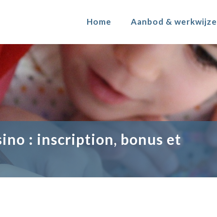
Home
Aanbod & werkwijze
ino : inscription, bonus et