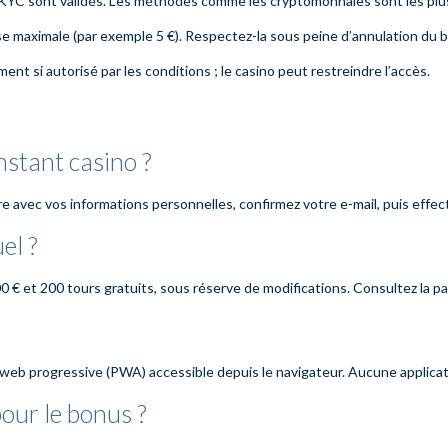
C sont validés. Les méthodes comme les cryptomonnaies sont les plus
e maximale (par exemple 5 €). Respectez-la sous peine d’annulation du 
nt si autorisé par les conditions ; le casino peut restreindre l’accès.
stant casino ?
ire avec vos informations personnelles, confirmez votre e-mail, puis effe
el ?
€ et 200 tours gratuits, sous réserve de modifications. Consultez la p
on web progressive (PWA) accessible depuis le navigateur. Aucune applicat
pour le bonus ?