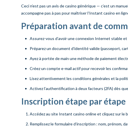
Ceci n’est pas un avis de casino générique — c’est un manuel
accompagne pas à pas pour maîtriser l’Instant casino en ligne
Préparation avant de com
Assurez-vous d’avoir une connexion Internet stable et 
Préparez un document d’identité valide (passeport, cart
Ayez à portée de main une méthode de paiement électro
Créez un compte e-mail actif pour recevoir les confirmat
Lisez attentivement les conditions générales et la polit
Activez l’authentification à deux facteurs (2FA) dès qu
Inscription étape par étape
Accédez au site Instant casino online et cliquez sur le 
Remplissez le formulaire d’inscription : nom, prénom, d