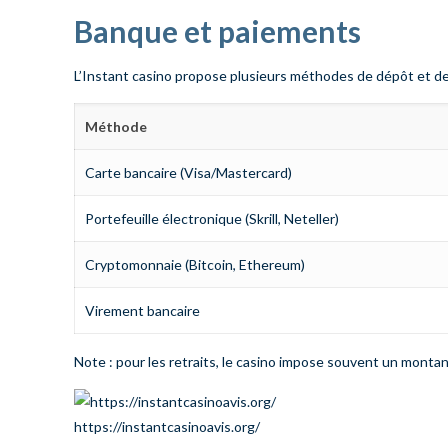
Banque et paiements
L’Instant casino propose plusieurs méthodes de dépôt et de r
Méthode
Carte bancaire (Visa/Mastercard)
Portefeuille électronique (Skrill, Neteller)
Cryptomonnaie (Bitcoin, Ethereum)
Virement bancaire
Note : pour les retraits, le casino impose souvent un montant
https://instantcasinoavis.org/