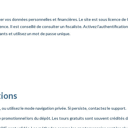
éger vos données personnelles et financières. Le site est sous licence d
ence. Il est conseillé de consulter un fiscaliste. Activez l’authentifica
ants et utilisez un mot de passe unique.
tions
 ou utilisez le mode navigation privée. Si persiste, contactez le support.
de promotionnel lors du dépôt. Les tours gratuits sont souvent crédités d