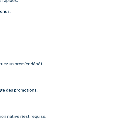
 rapides.
bonus.
ctuez un premier dépôt.
age des promotions.
ion native n’est requise.