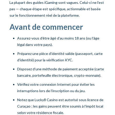
La plupart des guides iGaming sont vagues. Celui-ci ne l’est
pas — chaque étape est spécifique, actionnable et basée
sur le fonctionnement réel de la plateforme.
Avant de commencer
Assurez-vous d’être âgé d’au moins 18 ans (ou l’âge
légal dans votre pays).
Préparez une pièce d’identité valide (passeport, carte
d’identité) pour la vérification KYC.
Disposez d’une méthode de paiement acceptée (carte
bancaire, portefeuille électronique, crypto-monnaie).
Vérifiez votre connexion Internet pour éviter les
interruptions lors de l’inscription ou du jeu.
Notez que Lucky8 Casino est autorisé sous licence de
Curaçao ; les gains peuvent être soumis à l’impôt local
selon votre résidence fiscale.