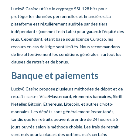
Lucky8 Casino utilise le cryptage SSL 128 bits pour
protéger les données personnelles et financières. La
plateforme est régulièrement auditée par des tiers
indépendants (comme iTech Labs) pour garantir l’équité des
jeux. Cependant, étant basé sous licence Curaçao, les
recours en cas de litige sont limités. Nous recommandons
de lire attentivement les conditions générales, surtout les
clauses de retrait et de bonus.
Banque et paiements
Lucky8 Casino propose plusieurs méthodes de dépôt et de
retrait : cartes Visa/Mastercard, virements bancaires, Skrill,
Neteller, Bitcoin, Ethereum, Litecoin, et autres crypto-
monnaies. Les dépôts sont généralement instantanés,
tandis que les retraits peuvent prendre de 24 heures à 5
jours ouvrés selon la méthode choisie. Les frais de retrait
sont nuls pour la plupart des options, mais certains