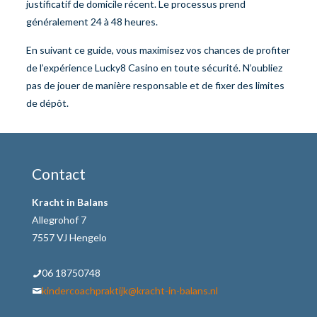
justificatif de domicile récent. Le processus prend
généralement 24 à 48 heures.
En suivant ce guide, vous maximisez vos chances de profiter
de l’expérience Lucky8 Casino en toute sécurité. N’oubliez
pas de jouer de manière responsable et de fixer des limites
de dépôt.
Contact
Kracht in Balans
Allegrohof 7
7557 VJ Hengelo
06 18750748
kindercoachpraktijk@kracht-in-balans.nl