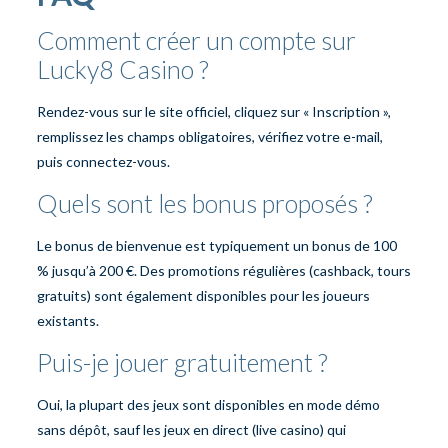
Comment créer un compte sur
Lucky8 Casino ?
Rendez-vous sur le site officiel, cliquez sur « Inscription »,
remplissez les champs obligatoires, vérifiez votre e-mail,
puis connectez-vous.
Quels sont les bonus proposés ?
Le bonus de bienvenue est typiquement un bonus de 100
% jusqu’à 200 €. Des promotions régulières (cashback, tours
gratuits) sont également disponibles pour les joueurs
existants.
Puis-je jouer gratuitement ?
Oui, la plupart des jeux sont disponibles en mode démo
sans dépôt, sauf les jeux en direct (live casino) qui