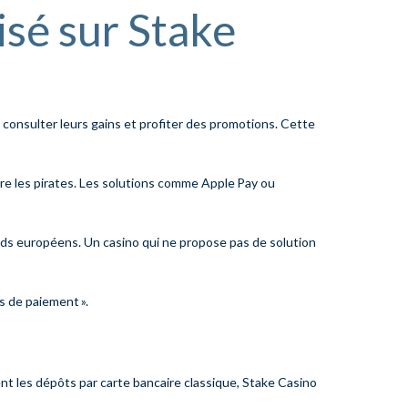
sé sur Stake
, consulter leurs gains et profiter des promotions. Cette
tre les pirates. Les solutions comme Apple Pay ou
ards européens. Un casino qui ne propose pas de solution
s de paiement ».
ent les dépôts par carte bancaire classique, Stake Casino