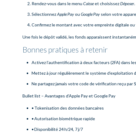
Rendez‑vous dans le menu
Caisse
et choisissez
Déposer
.
Sélectionnez
Apple Pay
ou
Google Pay
selon votre apparei
Confirmez le montant avec votre empreinte digitale ou 
Une fois le dépôt validé, les fonds apparaissent instantaném
Bonnes pratiques à retenir
Activez l’authentification à deux facteurs (2FA) dans 
Mettez à jour régulièrement le système d’exploitation
Ne partagez jamais votre code de vérification reçu par 
Bullet list – Avantages d’Apple Pay et Google Pay
• Tokenisation des données bancaires
• Autorisation biométrique rapide
• Disponibilité 24 h/24, 7 j/7