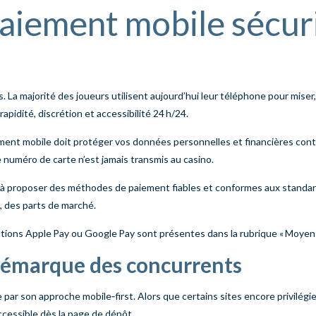
aiement mobile sécuri
. La majorité des joueurs utilisent aujourd’hui leur téléphone pour miser
rapidité, discrétion et accessibilité 24 h/24.
iement mobile doit protéger vos données personnelles et financières con
re numéro de carte n’est jamais transmis au casino.
eurs à proposer des méthodes de paiement fiables et conformes aux stand
, des parts de marché.
s options Apple Pay ou Google Pay sont présentes dans la rubrique « Moyen
émarque des concurrents
 par son approche mobile‑first. Alors que certains sites encore privilégi
ccessible dès la page de dépôt.