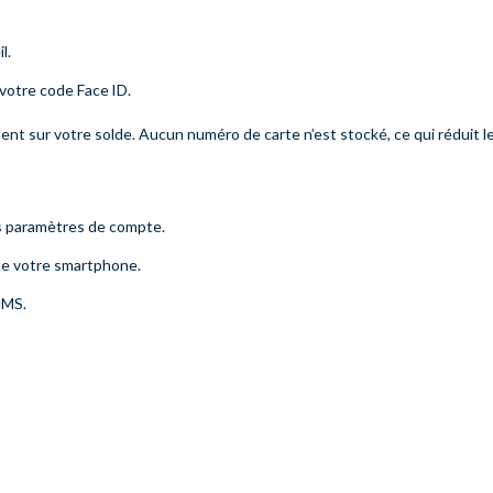
l.
votre code Face ID.
ent sur votre solde. Aucun numéro de carte n’est stocké, ce qui réduit l
les paramètres de compte.
 de votre smartphone.
SMS.