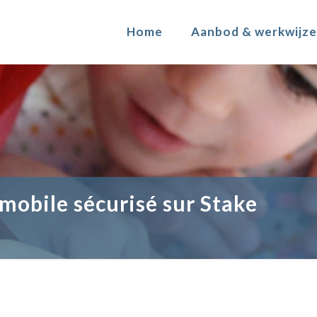
Home
Aanbod & werkwijze
mobile sécurisé sur Stake