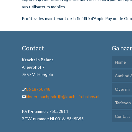
aux utilisateurs mobiles.
Profitez dès maintenant de la fluidité d’Apple Pay ou de Go
Contact
Ga naa
Kracht in Balans
Home
Allegrohof 7
7557 VJ Hengelo
Aanbod &
06 18750748
Over mij
Kinde
kindercoachpraktijk@kracht-in-balans.nl
Tarieven
Ik Lee
KVK-nummer: 75052814
Contact
Plann
BTW-nummer: NL001649849B95
Motiv