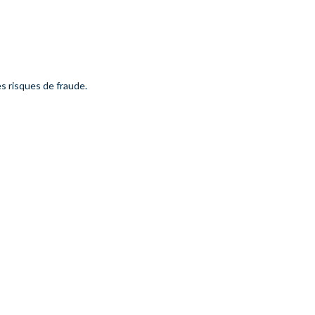
es risques de fraude.