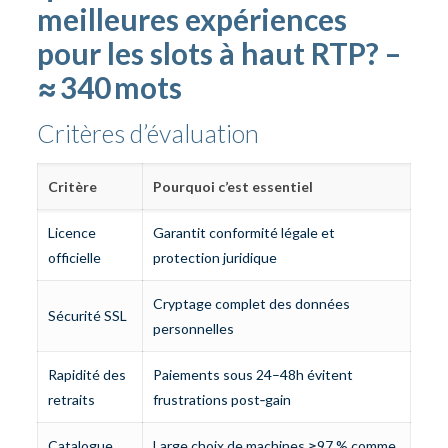
meilleures expériences
pour les slots à haut RTP? –
≈ 340 mots
Critères d’évaluation
Critère
Pourquoi c’est essentiel
Licence
Garantit conformité légale et
officielle
protection juridique
Cryptage complet des données
Sécurité SSL
personnelles
Rapidité des
Paiements sous 24–48h évitent
retraits
frustrations post‑gain
Catalogue
Large choix de machines ≥97 % comme