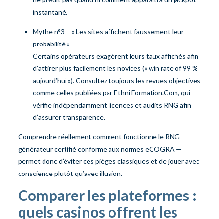
instantané.
Mythe n°3 – « Les sites affichent faussement leur
probabilité »
Certains opérateurs exagèrent leurs taux affichés afin
d’attirer plus facilement les novices (« win rate of 99 %
aujourd’hui »). Consultez toujours les revues objectives
comme celles publiées par Ethni Formation.Com, qui
vérifie indépendamment licences et audits RNG afin
d’assurer transparence.
Comprendre réellement comment fonctionne le RNG —
générateur certifié conforme aux normes eCOGRA —
permet donc d’éviter ces pièges classiques et de jouer avec
conscience plutôt qu’avec illusion.
Comparer les plateformes :
quels casinos offrent les