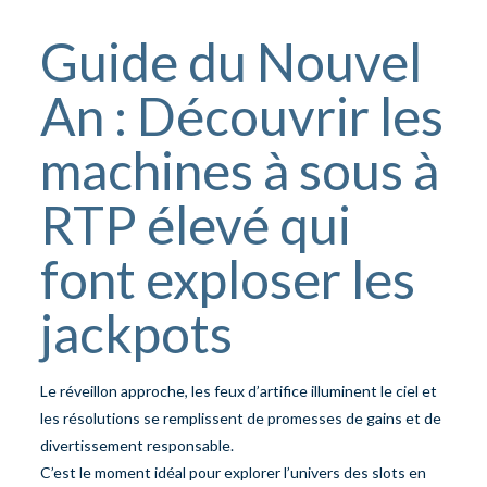
Guide du Nouvel
An : Découvrir les
machines à sous à
RTP élevé qui
font exploser les
jackpots
Le réveillon approche, les feux d’artifice illuminent le ciel et
les résolutions se remplissent de promesses de gains et de
divertissement responsable.
C’est le moment idéal pour explorer l’univers des slots en