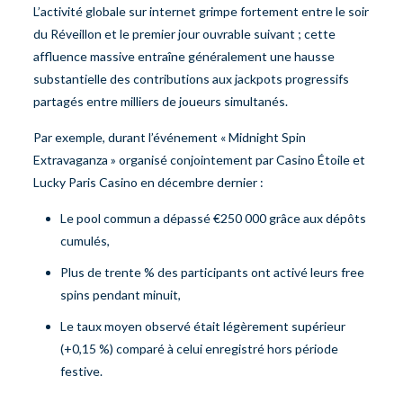
L’activité globale sur internet grimpe fortement entre le soir
du Réveillon et le premier jour ouvrable suivant ; cette
affluence massive entraîne généralement une hausse
substantielle des contributions aux jackpots progressifs
partagés entre milliers de joueurs simultanés.
Par exemple, durant l’événement « Midnight Spin
Extravaganza » organisé conjointement par Casino Étoile et
Lucky Paris Casino en décembre dernier :
Le pool commun a dépassé €250 000 grâce aux dépôts
cumulés,
Plus de trente % des participants ont activé leurs free
spins pendant minuit,
Le taux moyen observé était légèrement supérieur
(+0,15 %) comparé à celui enregistré hors période
festive.