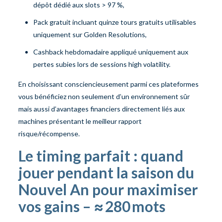
dépôt dédié aux slots > 97 %,
Pack gratuit incluant quinze tours gratuits utilisables
uniquement sur Golden Resolutions,
Cashback hebdomadaire appliqué uniquement aux
pertes subies lors de sessions high volatility.
En choisissant consciencieusement parmi ces plateformes
vous bénéficiez non seulement d’un environnement sûr
mais aussi d’avantages financiers directement liés aux
machines présentant le meilleur rapport
risque/récompense.
Le timing parfait : quand
jouer pendant la saison du
Nouvel An pour maximiser
vos gains – ≈ 280 mots