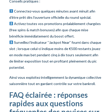
Conseils pratiques :
Connectez‑vous quelques minutes avant minuit afin
d’être prêt dès l’ouverture officielle du round spécial.
Activez toutes vos promotions préalablement chargées
(free spins & match bonuses) afin que chaque mise
bénéficie immédiatement du boost offert.
Surveillez l’indicateur “Jackpot Near” fourni dans chaque
slot ; lorsque celui‑ci indique moins de €500 restants jouez
en mode max bet pendant cinq à dix tours seulement afin
de limiter exposition tout en profitant pleinement du pic
potentiel.
Ainsi vous exploitez intelligemment la dynamique collective
saisonnière tout en gardant contrôle sur votre bankroll.
FAQ éclairée : réponses
rapides aux questions
fréquentes des novices sur