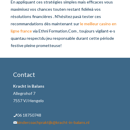
En appliquant ces stratégies simples mais efficaces vous
maximisez vos chances touten restant fidèleà vos
résolutions financières . N’hésitez pasà tester ces
recommandations dès maintenant sur
le meilleur casino en
ligne france
via Ethni Formation.Com , toujours vigilant·e·s
quantau respectdu jeu responsable durant cette période
festive pleine prometteuse!
Contact
Kracht in Balans
Allegrohof 7
7557 VJ Hengelo
06 18750748
kindercoachpraktijk@kracht-in-balans.nl