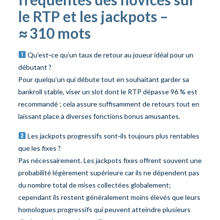
le RTP et les jackpots –
≈ 310 mots
Qu’est‑ce qu’un taux de retour au joueur idéal pour un
débutant ?
Pour quelqu’un qui débute tout en souhaitant garder sa
bankroll stable, viser un slot dont le RTP dépasse 96 % est
recommandé ; cela assure suffisamment de retours tout en
laissant place à diverses fonctions bonus amusantes.
Les jackpots progressifs sont‑ils toujours plus rentables
que les fixes ?
Pas nécessairement. Les jackpots fixes offrent souvent une
probabilité légèrement supérieure car ils ne dépendent pas
du nombre total de mises collectées globalement;
cependant ils restent généralement moins élevés que leurs
homologues progressifs qui peuvent atteindre plusieurs