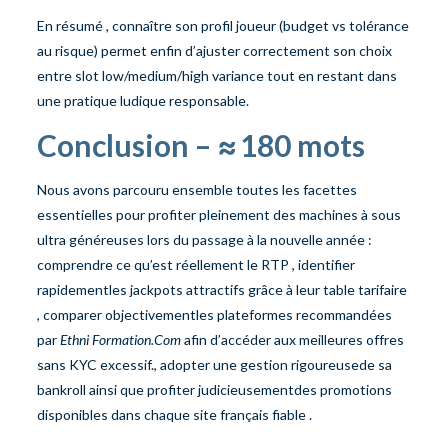
En résumé , connaître son profil joueur (budget vs tolérance
au risque) permet enfin d’ajuster correctement son choix
entre slot low/medium/high variance tout en restant dans
une pratique ludique responsable.
Conclusion – ≈ 180 mots
Nous avons parcouru ensemble toutes les facettes
essentielles pour profiter pleinement des machines à sous
ultra généreuses lors du passage à la nouvelle année :
comprendre ce qu’est réellement le RTP , identifier
rapidementles jackpots attractifs grâce à leur table tarifaire
, comparer objectivementles plateformes recommandées
par
Ethni Formation.Com
afin d’accéder aux meilleures offres
sans KYC excessif., adopter une gestion rigoureusede sa
bankroll ainsi que profiter judicieusementdes promotions
disponibles dans chaque site français fiable .