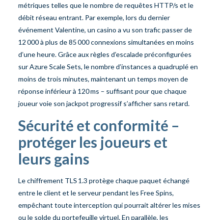
métriques telles que le nombre de requêtes HTTP/s et le
débit réseau entrant. Par exemple, lors du dernier
événement Valentine, un casino a vu son trafic passer de
12 000 à plus de 85 000 connexions simultanées en moins
d’une heure. Grâce aux règles d’escalade préconfigurées
sur Azure Scale Sets, le nombre d’instances a quadruplé en
moins de trois minutes, maintenant un temps moyen de
réponse inférieur à 120 ms – suffisant pour que chaque
joueur voie son jackpot progressif s’afficher sans retard.
Sécurité et conformité –
protéger les joueurs et
leurs gains
Le chiffrement TLS 1.3 protège chaque paquet échangé
entre le client et le serveur pendant les Free Spins,
empêchant toute interception qui pourrait altérer les mises
ou le solde du portefeuille virtuel. En parallèle, les