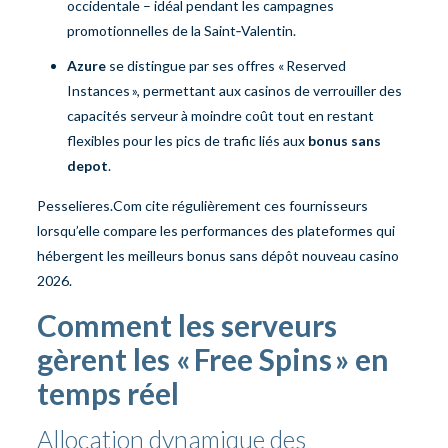
occidentale – idéal pendant les campagnes
promotionnelles de la Saint‑Valentin.
Azure
se distingue par ses offres « Reserved
Instances », permettant aux casinos de verrouiller des
capacités serveur à moindre coût tout en restant
flexibles pour les pics de trafic liés aux
bonus sans
depot
.
Pesselieres.Com cite régulièrement ces fournisseurs
lorsqu’elle compare les performances des plateformes qui
hébergent les meilleurs bonus sans dépôt nouveau casino
2026.
Comment les serveurs
gèrent les « Free Spins » en
temps réel
Allocation dynamique des