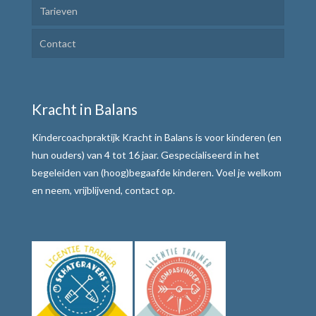
Tarieven
Ik Leer Leren
Contact
Plannen en uitvoeren
Motivatie verhogen
Kracht in Balans
Weerbaar communiceren
Kindercoachpraktijk Kracht in Balans is voor kinderen (en
Werkwijze
hun ouders) van 4 tot 16 jaar. Gespecialiseerd in het
begeleiden van (hoog)begaafde kinderen. Voel je welkom
Alle teksten de baas
en neem, vrijblijvend, contact op.
Tafelmethode met stoplichtkaartjes