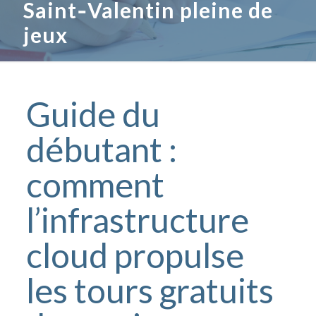
Saint‑Valentin pleine de
jeux
Guide du
débutant :
comment
l’infrastructure
cloud propulse
les tours gratuits