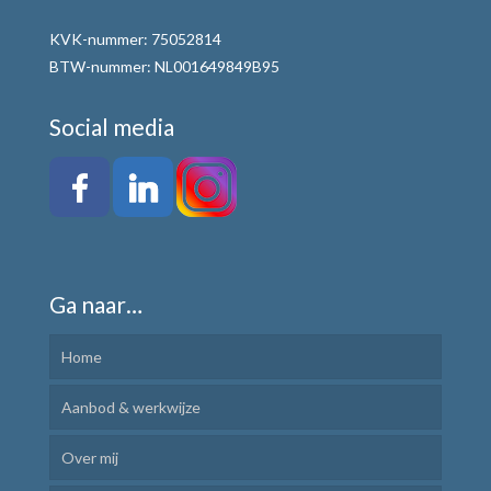
KVK-nummer: 75052814
BTW-nummer: NL001649849B95
Social media
Ga naar…
Home
Aanbod & werkwijze
Over mij
Kindercoaching