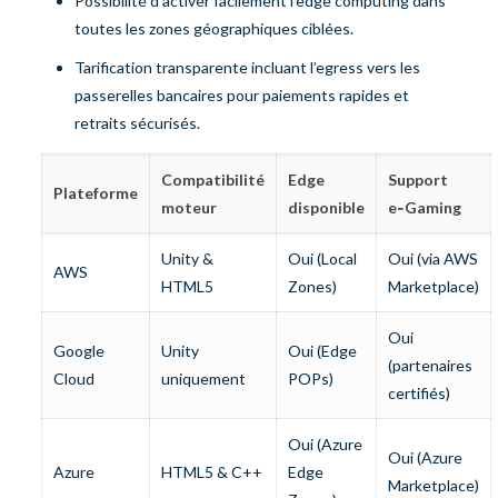
Possibilité d’activer facilement l’edge computing dans
toutes les zones géographiques ciblées.
Tarification transparente incluant l’egress vers les
passerelles bancaires pour paiements rapides et
retraits sécurisés.
Compatibilité
Edge
Support
Plateforme
moteur
disponible
e‑Gaming
Unity &
Oui (Local
Oui (via AWS
AWS
HTML5
Zones)
Marketplace)
Oui
Google
Unity
Oui (Edge
(partenaires
Cloud
uniquement
POPs)
certifiés)
Oui (Azure
Oui (Azure
Azure
HTML5 & C++
Edge
Marketplace)