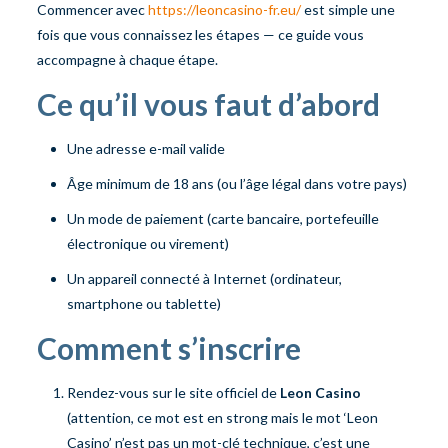
Commencer avec
https://leoncasino-fr.eu/
est simple une
fois que vous connaissez les étapes — ce guide vous
accompagne à chaque étape.
Ce qu’il vous faut d’abord
Une adresse e-mail valide
Âge minimum de 18 ans (ou l’âge légal dans votre pays)
Un mode de paiement (carte bancaire, portefeuille
électronique ou virement)
Un appareil connecté à Internet (ordinateur,
smartphone ou tablette)
Comment s’inscrire
Rendez-vous sur le site officiel de
Leon Casino
(attention, ce mot est en strong mais le mot ‘Leon
Casino’ n’est pas un mot-clé technique, c’est une