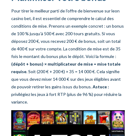
Pour tirer le meilleur parti de l’offre de bienvenue sur leon
casino bet, il est essentiel de comprendre le calcul des
conditions de mise. Prenons un exemple concret : un bonus
de 100 % jusqu’à 500 € avec 200 tours gratuits. Si vous
déposez 200 €, vous recevez 200 € de bonus, soit un total
de 400 € sur votre compte. La condition de mise est de 35
fois le montant du bonus plus le dépôt. Voici la formule :
(dépôt + bonus) × multiplicateur de mise = mise totale
requise
. Soit (200 € + 200 €) × 35 = 14 000 €. Cela signifie
que vous devez miser 14 000 € sur des jeux éligibles avant
de pouvoir retirer les gains issus du bonus.
Astuce :
privilégiez les jeux à fort RTP (plus de 96 %) pour réduire la
variance.