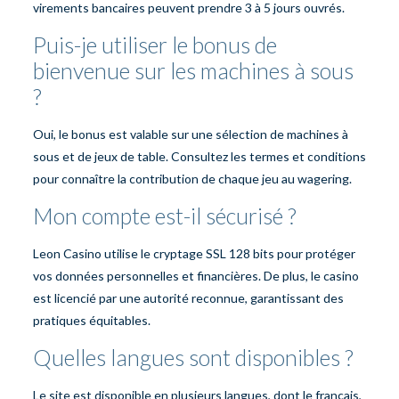
virements bancaires peuvent prendre 3 à 5 jours ouvrés.
Puis-je utiliser le bonus de
bienvenue sur les machines à sous
?
Oui, le bonus est valable sur une sélection de machines à
sous et de jeux de table. Consultez les termes et conditions
pour connaître la contribution de chaque jeu au wagering.
Mon compte est-il sécurisé ?
Leon Casino utilise le cryptage SSL 128 bits pour protéger
vos données personnelles et financières. De plus, le casino
est licencié par une autorité reconnue, garantissant des
pratiques équitables.
Quelles langues sont disponibles ?
Le site est disponible en plusieurs langues, dont le français,