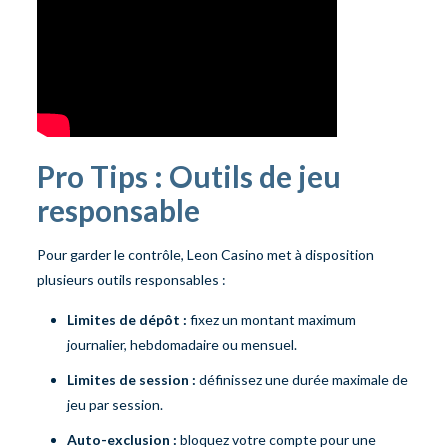
Pro Tips : Outils de jeu
responsable
Pour garder le contrôle, Leon Casino met à disposition
plusieurs outils responsables :
Limites de dépôt :
fixez un montant maximum
journalier, hebdomadaire ou mensuel.
Limites de session :
définissez une durée maximale de
jeu par session.
Auto-exclusion :
bloquez votre compte pour une