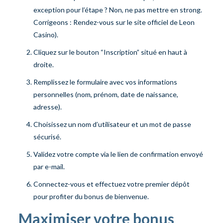
exception pour l’étape ? Non, ne pas mettre en strong.
Corrigeons : Rendez-vous sur le site officiel de Leon
Casino).
Cliquez sur le bouton “Inscription” situé en haut à
droite.
Remplissez le formulaire avec vos informations
personnelles (nom, prénom, date de naissance,
adresse).
Choisissez un nom d’utilisateur et un mot de passe
sécurisé.
Validez votre compte via le lien de confirmation envoyé
par e-mail.
Connectez-vous et effectuez votre premier dépôt
pour profiter du bonus de bienvenue.
Maximiser votre bonus