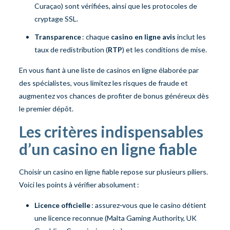
Curaçao) sont vérifiées, ainsi que les protocoles de
cryptage SSL.
Transparence
: chaque
casino en ligne avis
inclut les
taux de redistribution (
RTP
) et les conditions de mise.
En vous fiant à une liste de casinos en ligne élaborée par
des spécialistes, vous limitez les risques de fraude et
augmentez vos chances de profiter de bonus généreux dès
le premier dépôt.
Les critères indispensables
d’un casino en ligne fiable
Choisir un casino en ligne fiable repose sur plusieurs piliers.
Voici les points à vérifier absolument :
Licence officielle
: assurez‑vous que le casino détient
une licence reconnue (Malta Gaming Authority, UK