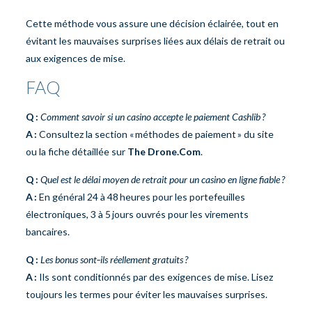
Cette méthode vous assure une décision éclairée, tout en
évitant les mauvaises surprises liées aux délais de retrait ou
aux exigences de mise.
FAQ
Q :
Comment savoir si un casino accepte le paiement Cashlib ?
A :
Consultez la section « méthodes de paiement » du site
ou la fiche détaillée sur
The Drone.Com
.
Q :
Quel est le délai moyen de retrait pour un casino en ligne fiable ?
A :
En général 24 à 48 heures pour les portefeuilles
électroniques, 3 à 5 jours ouvrés pour les virements
bancaires.
Q :
Les bonus sont‑ils réellement gratuits ?
A :
Ils sont conditionnés par des exigences de mise. Lisez
toujours les termes pour éviter les mauvaises surprises.