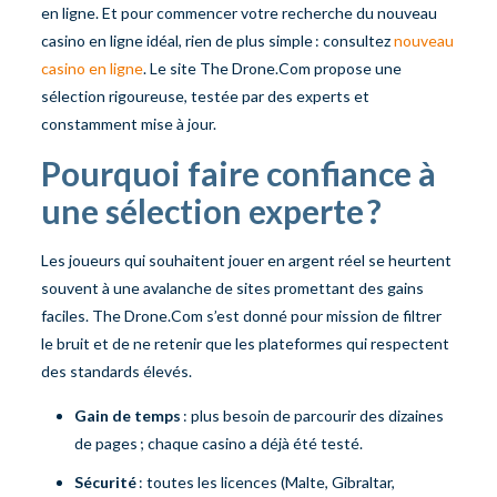
en ligne. Et pour commencer votre recherche du nouveau
casino en ligne idéal, rien de plus simple : consultez
nouveau
casino en ligne
. Le site The Drone.Com propose une
sélection rigoureuse, testée par des experts et
constamment mise à jour.
Pourquoi faire confiance à
une sélection experte ?
Les joueurs qui souhaitent jouer en argent réel se heurtent
souvent à une avalanche de sites promettant des gains
faciles. The Drone.Com s’est donné pour mission de filtrer
le bruit et de ne retenir que les plateformes qui respectent
des standards élevés.
Gain de temps
: plus besoin de parcourir des dizaines
de pages ; chaque casino a déjà été testé.
Sécurité
: toutes les licences (Malte, Gibraltar,