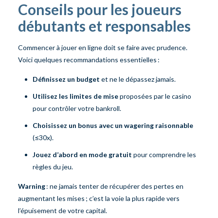
Conseils pour les joueurs
débutants et responsables
Commencer à jouer en ligne doit se faire avec prudence.
Voici quelques recommandations essentielles :
Définissez un budget
et ne le dépassez jamais.
Utilisez les limites de mise
proposées par le casino
pour contrôler votre bankroll.
Choisissez un bonus avec un wagering raisonnable
(≤30x).
Jouez d’abord en mode gratuit
pour comprendre les
règles du jeu.
Warning
: ne jamais tenter de récupérer des pertes en
augmentant les mises ; c’est la voie la plus rapide vers
l’épuisement de votre capital.