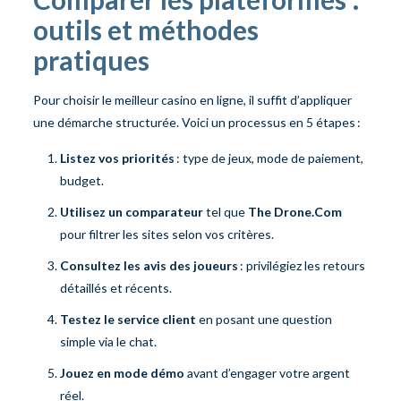
outils et méthodes
pratiques
Pour choisir le meilleur casino en ligne, il suffit d’appliquer
une démarche structurée. Voici un processus en 5 étapes :
Listez vos priorités
: type de jeux, mode de paiement,
budget.
Utilisez un comparateur
tel que
The Drone.Com
pour filtrer les sites selon vos critères.
Consultez les avis des joueurs
: privilégiez les retours
détaillés et récents.
Testez le service client
en posant une question
simple via le chat.
Jouez en mode démo
avant d’engager votre argent
réel.