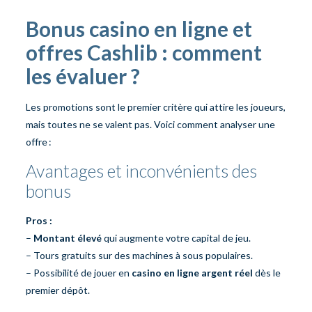
Bonus casino en ligne et
offres Cashlib : comment
les évaluer ?
Les promotions sont le premier critère qui attire les joueurs,
mais toutes ne se valent pas. Voici comment analyser une
offre :
Avantages et inconvénients des
bonus
Pros :
–
Montant élevé
qui augmente votre capital de jeu.
– Tours gratuits sur des machines à sous populaires.
– Possibilité de jouer en
casino en ligne argent réel
dès le
premier dépôt.