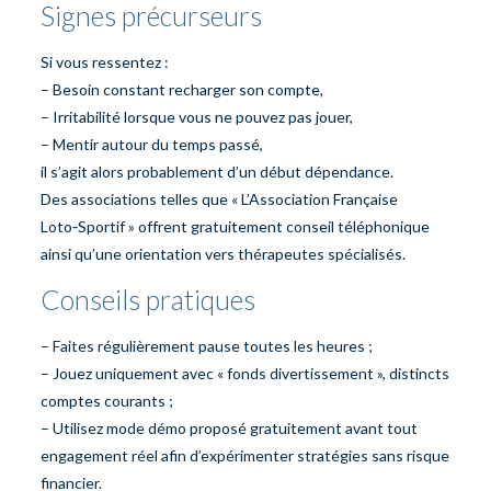
Signes précurseurs
Si vous ressentez :
– Besoin constant recharger son compte,
– Irritabilité lorsque vous ne pouvez pas jouer,
– Mentir autour du temps passé,
il s’agit alors probablement d’un début dépendance.
Des associations telles que « L’Association Française
Loto‑Sportif » offrent gratuitement conseil téléphonique
ainsi qu’une orientation vers thérapeutes spécialisés.
Conseils pratiques
– Faites régulièrement pause toutes les heures ;
– Jouez uniquement avec « fonds divertissement », distincts
comptes courants ;
– Utilisez mode démo proposé gratuitement avant tout
engagement réel afin d’expérimenter stratégies sans risque
financier.