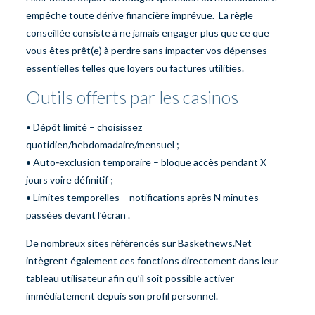
empêche toute dérive financière imprévue. La règle
conseillée consiste à ne jamais engager plus que ce que
vous êtes prêt(e) à perdre sans impacter vos dépenses
essentielles telles que loyers ou factures utilities.
Outils offerts par les casinos
• Dépôt limité – choisissez
quotidien/hebdomadaire/mensuel ;
• Auto‑exclusion temporaire – bloque accès pendant X
jours voire définitif ;
• Limites temporelles – notifications après N minutes
passées devant l’écran .
De nombreux sites référencés sur Basketnews.Net
intègrent également ces fonctions directement dans leur
tableau utilisateur afin qu’il soit possible activer
immédiatement depuis son profil personnel.