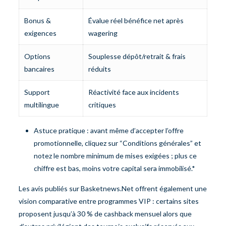
Bonus &
Évalue réel bénéfice net après
exigences
wagering
Options
Souplesse dépôt/retrait & frais
bancaires
réduits
Support
Réactivité face aux incidents
multilingue
critiques
Astuce pratique : avant même d’accepter l’offre
promotionnelle, cliquez sur “Conditions générales” et
notez le nombre minimum de mises exigées ; plus ce
chiffre est bas, moins votre capital sera immobilisé.*
Les avis publiés sur Basketnews.Net offrent également une
vision comparative entre programmes VIP : certains sites
proposent jusqu’à 30 % de cashback mensuel alors que