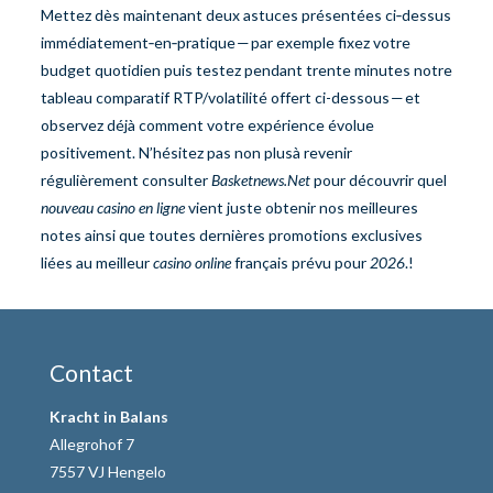
Mettez dès maintenant deux astuces présentées ci‑dessus
immédiatement‐en‐pratique — par exemple fixez votre
budget quotidien puis testez pendant trente minutes notre
tableau comparatif RTP/volatilité offert ci-dessous — et
observez déjà comment votre expérience évolue
positivement.​ N’hésitez pas non plusà revenir
régulièrement consulter
Basketnews.Net
pour découvrir quel
nouveau casino en ligne
vient juste obtenir nos meilleures
notes ainsi que toutes dernières promotions exclusives
liées au meilleur
casino online
français prévu pour
2026
.!
Contact
Kracht in Balans
Allegrohof 7
7557 VJ Hengelo