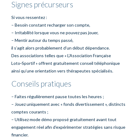
Signes précurseurs
Si vous ressentez :
– Besoin constant recharger son compte,
– Irritabilité lorsque vous ne pouvez pas jouer,
– Mentir autour du temps passé,
il s’agit alors probablement d’un début dépendance.
Des associations telles que « L’Association Française
Loto‑Sportif » offrent gratuitement conseil téléphonique
ainsi qu’une orientation vers thérapeutes spécialisés.
Conseils pratiques
– Faites régulièrement pause toutes les heures ;
– Jouez uniquement avec « fonds divertissement », distincts
comptes courants ;
– Utilisez mode démo proposé gratuitement avant tout
engagement réel afin d’expérimenter stratégies sans risque
financier.