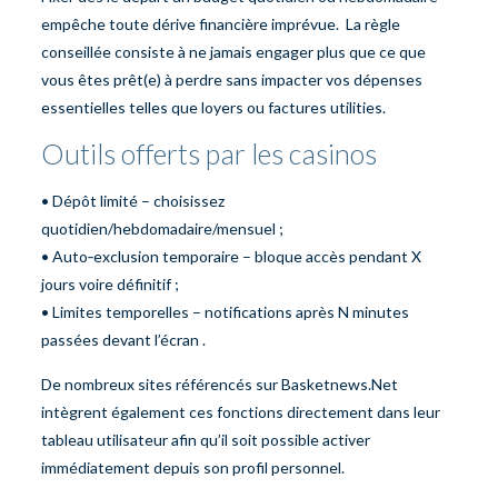
empêche toute dérive financière imprévue. La règle
conseillée consiste à ne jamais engager plus que ce que
vous êtes prêt(e) à perdre sans impacter vos dépenses
essentielles telles que loyers ou factures utilities.
Outils offerts par les casinos
• Dépôt limité – choisissez
quotidien/hebdomadaire/mensuel ;
• Auto‑exclusion temporaire – bloque accès pendant X
jours voire définitif ;
• Limites temporelles – notifications après N minutes
passées devant l’écran .
De nombreux sites référencés sur Basketnews.Net
intègrent également ces fonctions directement dans leur
tableau utilisateur afin qu’il soit possible activer
immédiatement depuis son profil personnel.