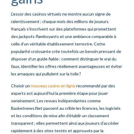
L’essor des casinos virtuels ne montre aucun signe de
ralentissement ; chaque mois des millions de joueurs
français s’inscrivent sur des plateformes qui promettent
des jackpots flamboyants et une ambiance comparable à
celle d’un véritable établissement terrestre. Cette
popularité croissante crée toutefois un besoin pressant de
disposer d’un guide fiable : comment distinguer le vrai du
faux, identifier les offres réellement avantageuses et éviter
les arnaques qui pullulent sur la toile ?
Choisir un
nouveau casino en ligne
recommandé par des
experts est aujourd’hui la première étape pour jouer
sereinement. Les revues indépendantes comme
Basketnews.Net passent au crible les licences, les logiciels
et les conditions de mise afin d’établir un classement
transparent ; elles permettent ainsi aux joueurs d’accéder
rapidement à des sites testés et approuvés par la