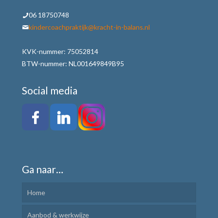
06 18750748
kindercoachpraktijk@kracht-in-balans.nl
KVK-nummer: 75052814
BTW-nummer: NL001649849B95
Social media
Ga naar…
Home
Aanbod & werkwijze