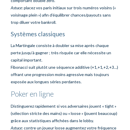
comportant double zéro.
Astuce
: placez vos paris initiaux sur trois numéros voisins («
voisinage plein ») afin d’équilibrer chances/payouts sans
trop diluer votre bankroll.
Systèmes classiques
La Martingale consiste à doubler sa mise après chaque
perte jusqu’à gagner ; très risquée car elle nécessite un
capital important.
Fibonacci suit plutôt une séquence additive (+1,+1,+2,+3…)
offrant une progression moins agressive mais toujours
exposée aux longues séries perdantes.
Poker en ligne
Distinguerez rapidement si vos adversaires jouent « tight »
(sélection stricte des mains) ou « loose » (jouent beaucoup)
grâce aux statistiques affichées dans le lobby.
Astuce
: contre un joueur loose augmentez votre fréquence