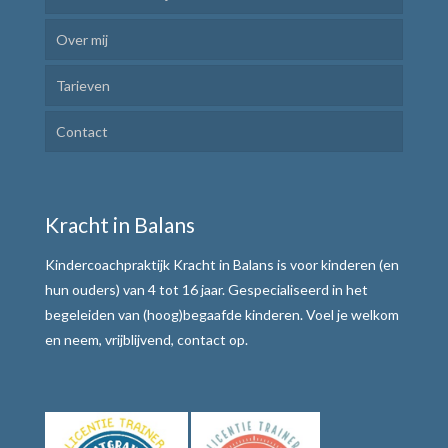
Over mij
Kindercoaching
Tarieven
Ik Leer Leren
Contact
Plannen en uitvoeren
Motivatie verhogen
Kracht in Balans
Weerbaar communiceren
Kindercoachpraktijk Kracht in Balans is voor kinderen (en
Werkwijze
hun ouders) van 4 tot 16 jaar. Gespecialiseerd in het
begeleiden van (hoog)begaafde kinderen. Voel je welkom
Alle teksten de baas
en neem, vrijblijvend, contact op.
Tafelmethode met stoplichtkaartjes