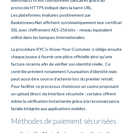
identifiants ni vos coordonnées bancaires grâce au
protocole HTTPS indiqué dans la barre URL.
Les plateformes évaluées positivement par
Basketnews.Net affichent systématiquement leur certificat
SSL avec chiffrement AES‑256 bits – niveau équivalent
utilisé dans les banques internationales.
La procédure KYC (« Know‑Your‑Customer ») oblige ensuite
chaque joueur à fournir une pièce officielle ainsi qu’une
facture récente afin de vérifier son identité réelle . Ce
contrôle prévient notamment l’usurpation d’identité mais
peut aussi être source d’attente lors du premier retrait.
Pour faciliter ce processus choisissez un casino proposant
un upload direct via interface sécurisée ; certains offrent
même la vérification instantanée grâce à la reconnaissance
faciale intégrée aux applications mobiles.
Méthodes de paiement sécurisées