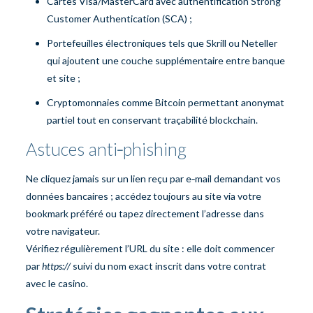
Cartes Visa/MasterCard avec authentification Strong
Customer Authentication (SCA) ;
Portefeuilles électroniques tels que Skrill ou Neteller
qui ajoutent une couche supplémentaire entre banque
et site ;
Cryptomonnaies comme Bitcoin permettant anonymat
partiel tout en conservant traçabilité blockchain.
Astuces anti‑phishing
Ne cliquez jamais sur un lien reçu par e‑mail demandant vos
données bancaires ; accédez toujours au site via votre
bookmark préféré ou tapez directement l’adresse dans
votre navigateur.
Vérifiez régulièrement l’URL du site : elle doit commencer
par
https://
suivi du nom exact inscrit dans votre contrat
avec le casino.