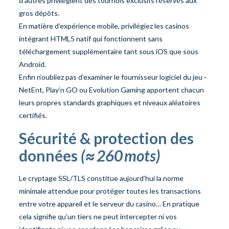
d’autres privilégient des tournois exclusifs réservés aux
gros dépôts.
En matière d’expérience mobile, privilégiez les casinos
intégrant HTML5 natif qui fonctionnent sans
téléchargement supplémentaire tant sous iOS que sous
Android.
Enfin n’oubliez pas d’examiner le fournisseur logiciel du jeu ‑
NetEnt, Play’n GO ou Evolution Gaming apportent chacun
leurs propres standards graphiques et niveaux aléatoires
certifiés.
Sécurité & protection des
données
(≈ 260 mots)
Le cryptage SSL/TLS constitue aujourd’hui la norme
minimale attendue pour protéger toutes les transactions
entre votre appareil et le serveur du casino… En pratique
cela signifie qu’un tiers ne peut intercepter ni vos