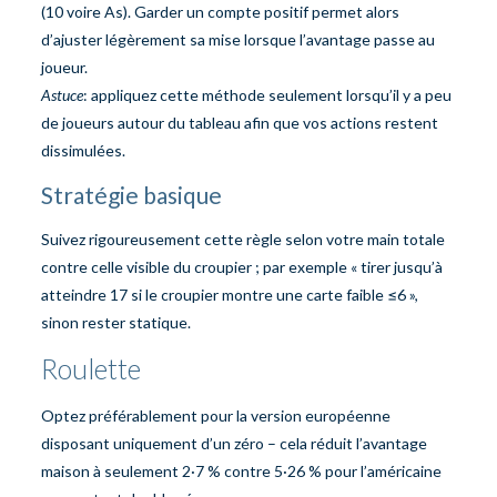
(10 voire As). Garder un compte positif permet alors
d’ajuster légèrement sa mise lorsque l’avantage passe au
joueur.
Astuce
: appliquez cette méthode seulement lorsqu’il y a peu
de joueurs autour du tableau afin que vos actions restent
dissimulées.
Stratégie basique
Suivez rigoureusement cette règle selon votre main totale
contre celle visible du croupier ; par exemple « tirer jusqu’à
atteindre 17 si le croupier montre une carte faible ≤6 »,
sinon rester statique.
Roulette
Optez préférablement pour la version européenne
disposant uniquement d’un zéro – cela réduit l’avantage
maison à seulement 2·7 % contre 5·26 % pour l’américaine