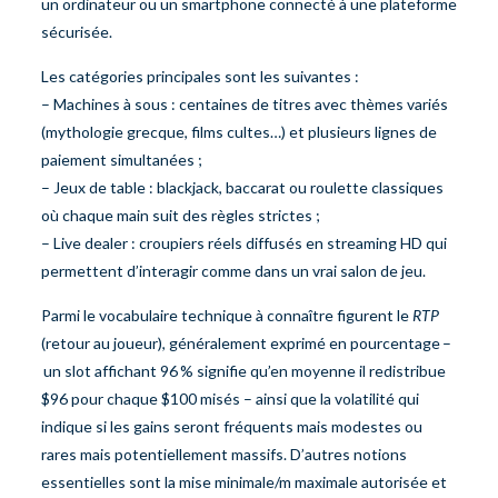
un ordinateur ou un smartphone connecté à une plateforme
sécurisée.
Les catégories principales sont les suivantes :
– Machines à sous : centaines de titres avec thèmes variés
(mythologie grecque, films cultes…) et plusieurs lignes de
paiement simultanées ;
– Jeux de table : blackjack, baccarat ou roulette classiques
où chaque main suit des règles strictes ;
– Live dealer : croupiers réels diffusés en streaming HD qui
permettent d’interagir comme dans un vrai salon de jeu.
Parmi le vocabulaire technique à connaître figurent le
RTP
(retour au joueur), généralement exprimé en pourcentage –
un slot affichant 96 % signifie qu’en moyenne il redistribue
$96 pour chaque $100 misés – ainsi que la volatilité qui
indique si les gains seront fréquents mais modestes ou
rares mais potentiellement massifs. D’autres notions
essentielles sont la mise minimale/m maximale autorisée et