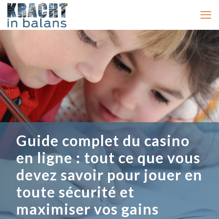
Guide complet du casino
en ligne : tout ce que vous
devez savoir pour jouer en
toute sécurité et
maximiser vos gains