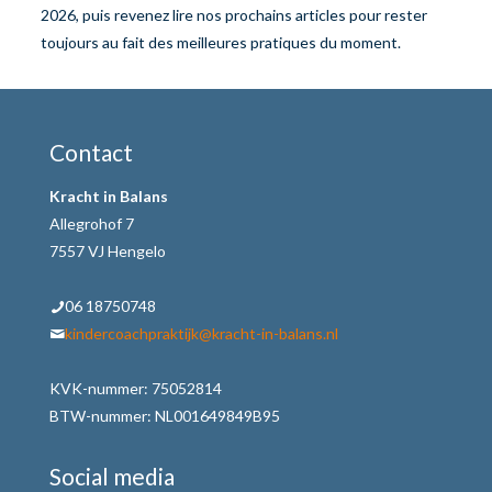
2026, puis revenez lire nos prochains articles pour rester
toujours au fait des meilleures pratiques du moment.
Contact
Kracht in Balans
Allegrohof 7
7557 VJ Hengelo
06 18750748
kindercoachpraktijk@kracht-in-balans.nl
KVK-nummer: 75052814
BTW-nummer: NL001649849B95
Social media