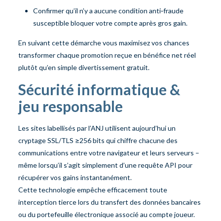
Confirmer qu’il n’y a aucune condition anti‑fraude
susceptible bloquer votre compte après gros gain.
En suivant cette démarche vous maximisez vos chances
transformer chaque promotion reçue en bénéfice net réel
plutôt qu’en simple divertissement gratuit.
Sécurité informatique &
jeu responsable
Les sites labellisés par l’ANJ utilisent aujourd’hui un
cryptage SSL/TLS ≥256 bits qui chiffre chacune des
communications entre votre navigateur et leurs serveurs –
même lorsqu’il s’agit simplement d’une requête API pour
récupérer vos gains instantanément.
Cette technologie empêche efficacement toute
interception tierce lors du transfert des données bancaires
ou du portefeuille électronique associé au compte joueur.