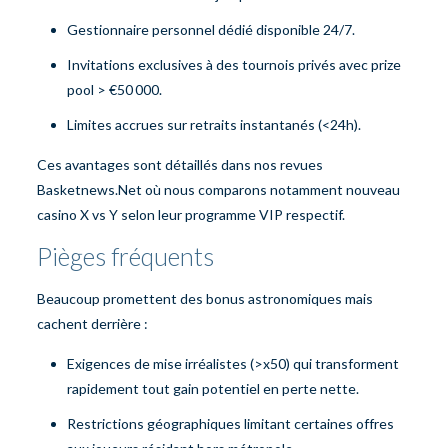
Gestionnaire personnel dédié disponible 24/7.
Invitations exclusives à des tournois privés avec prize
pool > €50 000.
Limites accrues sur retraits instantanés (<24h).
Ces avantages sont détaillés dans nos revues
Basketnews.Net où nous comparons notamment nouveau
casino X vs Y selon leur programme VIP respectif.
Pièges fréquents
Beaucoup promettent des bonus astronomiques mais
cachent derrière :
Exigences de mise irréalistes (>x50) qui transforment
rapidement tout gain potentiel en perte nette.
Restrictions géographiques limitant certaines offres