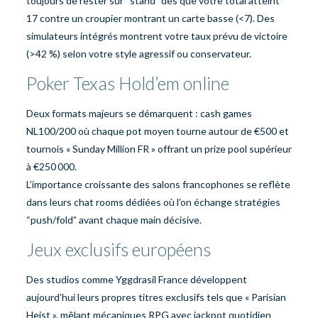
toujours de rester sur “stand” dès que votre total atteint
17 contre un croupier montrant un carte basse (<7). Des
simulateurs intégrés montrent votre taux prévu de victoire
(>42 %) selon votre style agressif ou conservateur.
Poker Texas Hold’em online
Deux formats majeurs se démarquent : cash games
NL100/200 où chaque pot moyen tourne autour de €500 et
tournois « Sunday Million FR » offrant un prize pool supérieur
à €250 000.
L’importance croissante des salons francophones se reflète
dans leurs chat rooms dédiées où l’on échange stratégies
“push/fold” avant chaque main décisive.
Jeux exclusifs européens
Des studios comme Yggdrasil France développent
aujourd’hui leurs propres titres exclusifs tels que « Parisian
Heist », mêlant mécaniques RPG avec jackpot quotidien