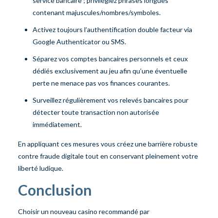
service bancaire ; privilégiez phrases longues
contenant majuscules/nombres/symboles.
Activez toujours l’authentification double facteur via
Google Authenticator ou SMS.
Séparez vos comptes bancaires personnels et ceux
dédiés exclusivement au jeu afin qu’une éventuelle
perte ne menace pas vos finances courantes.
Surveillez régulièrement vos relevés bancaires pour
détecter toute transaction non autorisée
immédiatement.
En appliquant ces mesures vous créez une barrière robuste
contre fraude digitale tout en conservant pleinement votre
liberté ludique.
Conclusion
Choisir un nouveau casino recommandé par