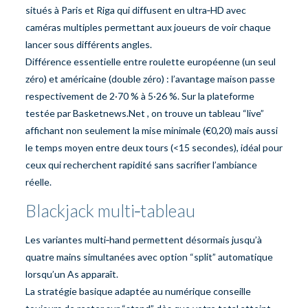
situés à Paris et Riga qui diffusent en ultra‑HD avec
caméras multiples permettant aux joueurs de voir chaque
lancer sous différents angles.
Différence essentielle entre roulette européenne (un seul
zéro) et américaine (double zéro) : l’avantage maison passe
respectivement de 2·70 % à 5·26 %. Sur la plateforme
testée par Basketnews.Net , on trouve un tableau “live”
affichant non seulement la mise minimale (€0,20) mais aussi
le temps moyen entre deux tours (<15 secondes), idéal pour
ceux qui recherchent rapidité sans sacrifier l’ambiance
réelle.
Blackjack multi‑tableau
Les variantes multi‑hand permettent désormais jusqu’à
quatre mains simultanées avec option “split” automatique
lorsqu’un As apparaît.
La stratégie basique adaptée au numérique conseille