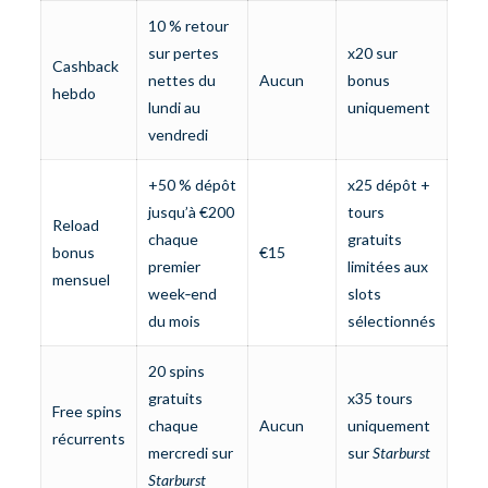
10 % retour
sur pertes
x20 sur
Cashback
nettes du
Aucun
bonus
hebdo
lundi au
uniquement
vendredi
+50 % dépôt
x25 dépôt +
jusqu’à €200
tours
Reload
chaque
gratuits
bonus
€15
premier
limitées aux
mensuel
week‑end
slots
du mois
sélectionnés
20 spins
gratuits
x35 tours
Free spins
chaque
Aucun
uniquement
récurrents
mercredi sur
sur
Starburst
Starburst