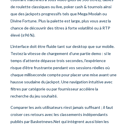
de roulette classiques ou live, poker cash & tournois ainsi
que des jackpots progressifs tels que Mega Moolah ou
Divine Fortune. Plus la palette est large, plus vous avez la
chance de découvrir des titres à forte volatilité ou à RTP
élevé (≥96 %).
L’interface doit être fluide tant sur desktop que sur mobile.
Testez la vitesse de chargement d’une partie demo : si le
temps d’attente dépasse trois secondes, l’expérience
risque d’être frustrante pendant vos sessions réelles où
chaque milliseconde compte pour placer une mise avant une
hausse soudaine du jackpot. Une navigation intuitive avec
filtres par catégorie ou par fournisseur accélère la
recherche du jeu souhaité.
Comparer les avis utilisateurs n’est jamais suffisant ; il faut
croiser ces retours avec les classements indépendants
publiés par Basketnews.Net qui intègrent aussi bien les