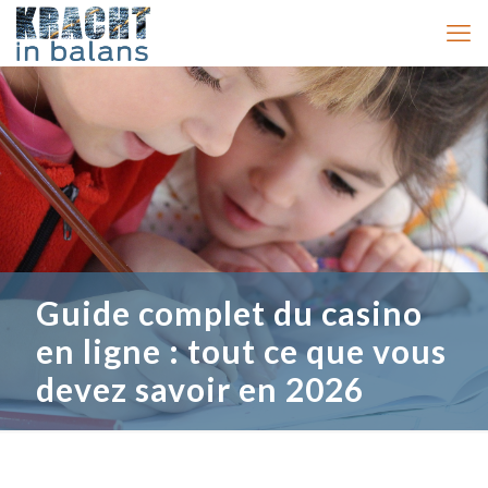
Guide complet du casino
en ligne : tout ce que vous
devez savoir en 2026