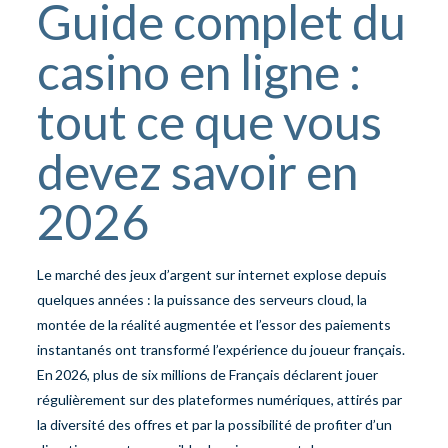
Guide complet du
casino en ligne :
tout ce que vous
devez savoir en
2026
Le marché des jeux d’argent sur internet explose depuis
quelques années : la puissance des serveurs cloud, la
montée de la réalité augmentée et l’essor des paiements
instantanés ont transformé l’expérience du joueur français.
En 2026, plus de six millions de Français déclarent jouer
régulièrement sur des plateformes numériques, attirés par
la diversité des offres et par la possibilité de profiter d’un