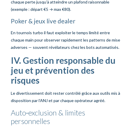
chaque perte jusqu’à atteindre un plafond raisonnable
(exemple : départ €5 → max €80).
Poker & jeux live dealer
En tournois turbo il faut exploiter le temps limité entre
chaque main pour observer rapidement les patterns de mise
adverses — souvent révélateurs chez les bots automatisés.
IV. Gestion responsable du
jeu et prévention des
risques
Le divertissement doit rester contrôlé grâce aux outils mis à
disposition par l’ANJ et par chaque opérateur agréé.
Auto‑exclusion & limites
personnelles