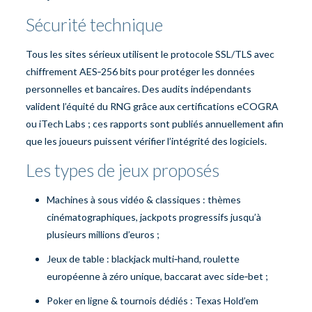
Sécurité technique
Tous les sites sérieux utilisent le protocole SSL/TLS avec
chiffrement AES‑256 bits pour protéger les données
personnelles et bancaires. Des audits indépendants
valident l’équité du RNG grâce aux certifications eCOGRA
ou iTech Labs ; ces rapports sont publiés annuellement afin
que les joueurs puissent vérifier l’intégrité des logiciels.
Les types de jeux proposés
Machines à sous vidéo & classiques : thèmes
cinématographiques, jackpots progressifs jusqu’à
plusieurs millions d’euros ;
Jeux de table : blackjack multi‑hand, roulette
européenne à zéro unique, baccarat avec side‑bet ;
Poker en ligne & tournois dédiés : Texas Hold’em