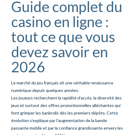
Guide complet du
casino en ligne :
tout ce que vous
devez savoir en
2026
Le marché du jeu français vit une véritable renaissance
numérique depuis quelques années.
Les joueurs recherchent la rapidité d’accès, la diversité des
jeux et surtout des offres promotionnelles alléchantes qui
font grimper les bankrolls dès les premiers dépôts. Cette
évolution s’explique par l’augmentation de la bande
passante mobile et par la confiance grandissante envers les