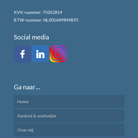
KVK-nummer: 75052814
BTW-nummer: NL001649849B95
Social media
Ga naar…
Home
Aanbod & werkwijze
Over mij
Kindercoaching