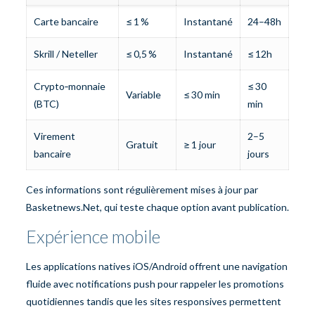
Carte bancaire
≤ 1 %
Instantané
24–48h
Skrill / Neteller
≤ 0,5 %
Instantané
≤ 12h
Crypto‑monnaie
≤ 30
Variable
≤ 30 min
(BTC)
min
Virement
2–5
Gratuit
≥ 1 jour
bancaire
jours
Ces informations sont régulièrement mises à jour par
Basketnews.Net, qui teste chaque option avant publication.
Expérience mobile
Les applications natives iOS/Android offrent une navigation
fluide avec notifications push pour rappeler les promotions
quotidiennes tandis que les sites responsives permettent