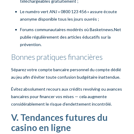
téléchargeables gratuitement ;
Le numéro vert ANJ « 0800 123 456 » assure écoute
anonyme disponible tous les jours ouvrés ;
Forums communautaires modérés où Basketnews.Net
publie régulièrement des articles éducatifs sur la
prévention.
Bonnes pratiques financières
Séparez votre compte bancaire personnel du compte dédié
au jeu afin d’éviter toute confusion budgétaire inattendue.
Évitez absolument recours aux crédits revolving ou avances
bancaires pour financer vos mises — cela augmente
considérablement le risque d’endettement incontrôlé.
V. Tendances futures du
casino en ligne