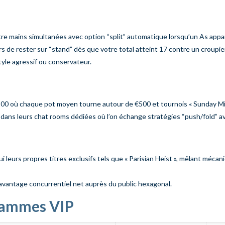
re mains simultanées avec option “split” automatique lorsqu’un As appar
s de rester sur “stand” dès que votre total atteint 17 contre un croupie
tyle agressif ou conservateur.
 où chaque pot moyen tourne autour de €500 et tournois « Sunday Millio
 dans leurs chat rooms dédiées où l’on échange stratégies “push/fold” a
leurs propres titres exclusifs tels que « Parisian Heist », mêlant méca
avantage concurrentiel net auprès du public hexagonal.
rammes VIP