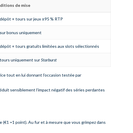
ditions de mise
dépôt + tours sur jeux ≥95 % RTP
 sur bonus uniquement
dépôt + tours gratuits limitées aux slots sélectionnés
 tours uniquement sur
Starburst
ice tout en lui donnant l’occasion testée par
éduit sensiblement l’impact négatif des séries perdantes
se (€1 =1 point). Au fur et à mesure que vous grimpez dans