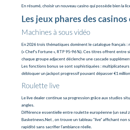
En résumé, choisir un nouveau casino qui possède bien la li
Les jeux phares des casinos 
Machines à sous vidéo
En 2026 trois thématiques dominent le catalogue français : m
(« Chef’s Fortune », RTP 95‑96 %). Ces titres offrent entre
chaque groupe adjacent déclenche une cascade supplément
Les fonctions bonus se sont sophisti­quées : multiplicateurs 
débloquer un jackpot progressif pouvant dépasser €1 million
Roulette live
Le live dealer continue sa progression grâce aux studios sit
angles.
Différence essentielle entre roulette européenne (un seul z
Basketnews.Net , on trouve un tableau “live” affichant non 
rapidité sans sacrifier l’ambiance réelle.