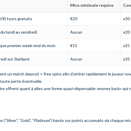
Mise minimale requise
Con
00 tours gratuits
€20
x30 
du lundi au vendredi
Aucun
x20
aque premier week‑end du mois
€15
x25 
redi sur
Starburst
Aucun
x35
nt un match deposit + free spins afin d’attirer rapidement le joueur nov
 toute perte éventuelle.
offrent quant à elles une forme quasi‑dépensable «​money back​» qui r
x (“Silver”, “Gold”, “Platinum”) basés sur points accumulés via chaque mi