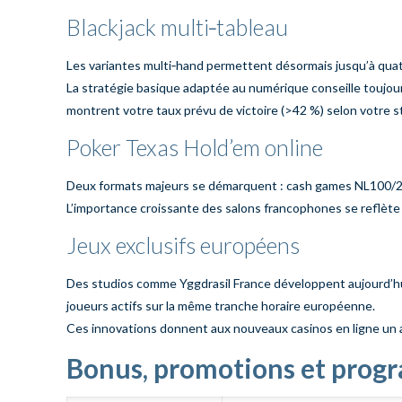
Blackjack multi‑tableau
Les variantes multi‑hand permettent désormais jusqu’à quat
La stratégie basique adaptée au numérique conseille toujour
montrent votre taux prévu de victoire (>42 %) selon votre s
Poker Texas Hold’em online
Deux formats majeurs se démarquent : cash games NL100/200
L’importance croissante des salons francophones se reflète
Jeux exclusifs européens
Des studios comme Yggdrasil France développent aujourd’hui 
joueurs actifs sur la même tranche horaire européenne.
Ces innovations donnent aux nouveaux casinos en ligne un 
Bonus, promotions et prog