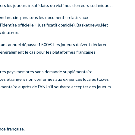
rs les joueurs insatisfaits ou victimes d’erreurs techniques.
endant cinq ans tous les documents relatifs aux
’identité officielle + justificatif domicile). Basketnews.Net
s douteux.
ontant annuel dépasse 1 500 €. Les joueurs doivent déclarer
t généralement le cas pour les plateformes françaises
utres pays membres sans demande supplémentaire ;
e sites étrangers non conformes aux exigences locales (taxes
émentaire auprès de l’ANJ s’il souhaite accepter des joueurs
nce française.