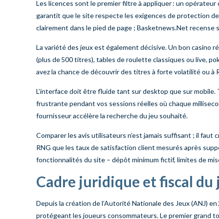
Les licences sont le premier filtre à appliquer : un opérateur
garantit que le site respecte les exigences de protection des 
clairement dans le pied de page ; Basketnews.Net recense 
La variété des jeux est également décisive. Un bon casino r
(plus de 500 titres), tables de roulette classiques ou live, 
avez la chance de découvrir des titres à forte volatilité ou à
L’interface doit être fluide tant sur desktop que sur mobile
frustrante pendant vos sessions réelles où chaque milliseco
fournisseur accélère la recherche du jeu souhaité.
Comparer les avis utilisateurs n’est jamais suffisant ; il fa
RNG que les taux de satisfaction client mesurés après suppo
fonctionnalités du site – dépôt minimum fictif, limites de m
Cadre juridique et fiscal du
Depuis la création de l’Autorité Nationale des Jeux (ANJ) en
protégeant les joueurs consommateurs. Le premier grand tou