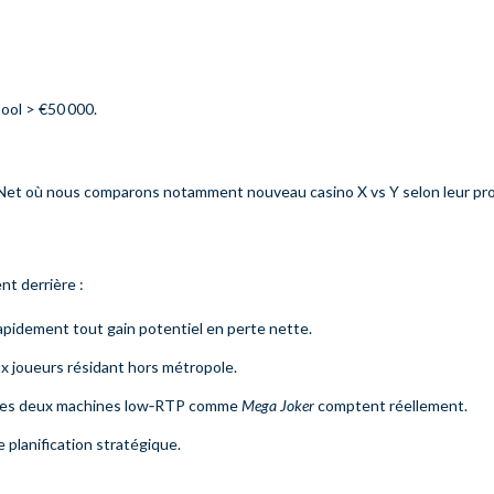
pool > €50 000.
Net où nous comparons notamment nouveau casino X vs Y selon leur pr
t derrière :
rapidement tout gain potentiel en perte nette.
ux joueurs résidant hors métropole.
eules deux machines low‑RTP comme
Mega Joker
comptent réellement.
e planification stratégique.