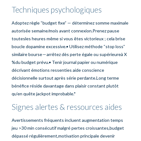
Techniques psychologiques
Adoptez règle “budget fixe” — déterminez somme maximale
autorisée semaine/mois avant connexion.Prenez pause
toutesles heures même si vous êtes victorieux ; cela brise
boucle dopamine excessive.• Utilisez méthode “stop loss”
similaire bourse — arrêtez dès perte égale ou supérieureà X
%du budget prévu.• Tenir journal papier ou numérique
décrivant émotions ressenties aide conscience
décisionnelle surtout après série perdante.Long terme
bénéfice réside davantage dans plaisir constant plutôt
qu’en quête jackpot improbable.*
Signes alertes & ressources aides
Avertissements fréquents incluent augmentation temps
jeu >30 min consécutif malgré pertes croissantes,budget
dépassé régulièrement,motivation principale devenir