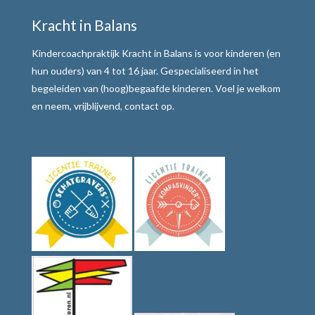
Kracht in Balans
Weerbaar communiceren
Kindercoachpraktijk Kracht in Balans is voor kinderen (en
Werkwijze
hun ouders) van 4 tot 16 jaar. Gespecialiseerd in het
begeleiden van (hoog)begaafde kinderen. Voel je welkom
Alle teksten de baas
en neem, vrijblijvend, contact op.
Tafelmethode met stoplichtkaartjes