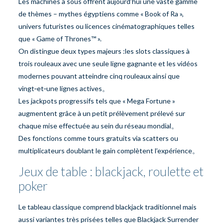
Les machines à sous offrent aujourd’hui une vaste gamme
de thèmes – mythes égyptiens comme « Book of Ra »,
univers futuristes ou licences cinématographiques telles
que « Game of Thrones™ ».
On distingue deux types majeurs :les slots classiques à
trois rouleaux avec une seule ligne gagnante et les vidéos
modernes pouvant atteindre cinq rouleaux ainsi que
vingt‑et‑une lignes actives。
Les jackpots progressifs tels que « Mega Fortune »
augmentent grâce à un petit prélèvement prélevé sur
chaque mise effectuée au sein du réseau mondial。
Des fonctions comme tours gratuits via scatters ou
multiplicateurs doublant le gain complètent l’expérience。
Jeux de table : blackjack, roulette et
poker
Le tableau classique comprend blackjack traditionnel mais
aussi variantes très prisées telles que Blackjack Surrender