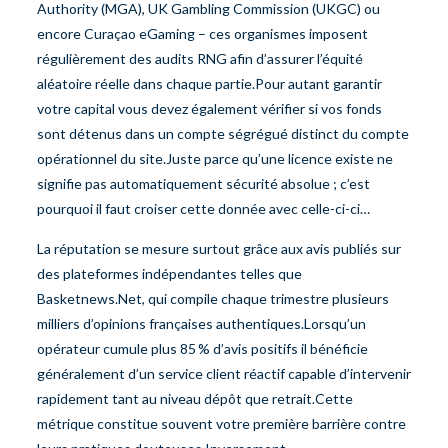
Authority (MGA), UK Gambling Commission (UKGC) ou
encore Curaçao eGaming – ces organismes imposent
régulièrement des audits RNG afin d’assurer l’équité
aléatoire réelle dans chaque partie.Pour autant garantir
votre capital vous devez également vérifier si vos fonds
sont détenus dans un compte ségrégué distinct du compte
opérationnel du site.Juste parce qu’une licence existe ne
signifie pas automatiquement sécurité absolue ; c’est
pourquoi il faut croiser cette donnée avec celle-ci-ci…
La réputation se mesure surtout grâce aux avis publiés sur
des plateformes indépendantes telles que
Basketnews.Net, qui compile chaque trimestre plusieurs
milliers d’opinions françaises authentiques.Lorsqu’un
opérateur cumule plus 85 % d’avis positifs il bénéficie
généralement d’un service client réactif capable d’intervenir
rapidement tant au niveau dépôt que retrait.Cette
métrique constitue souvent votre première barrière contre