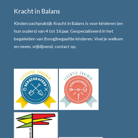
Kracht in Balans
Weerbaar communiceren
Kindercoachpraktijk Kracht in Balans is voor kinderen (en
Werkwijze
hun ouders) van 4 tot 16 jaar. Gespecialiseerd in het
begeleiden van (hoog)begaafde kinderen. Voel je welkom
Alle teksten de baas
en neem, vrijblijvend, contact op.
Tafelmethode met stoplichtkaartjes