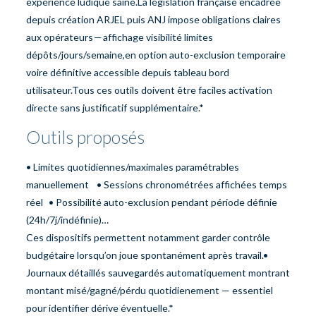
expérience ludique saine.La législation française encadrée
depuis création ARJEL puis ANJ impose obligations claires
aux opérateurs — affichage visibilité limites
dépôts/jours/semaine,en option auto-exclusion temporaire
voire définitive accessible depuis tableau bord
utilisateur.Tous ces outils doivent être faciles activation
directe sans justificatif supplémentaire.*
Outils proposés
• Limites quotidiennes/maximales paramétrables
manuellement • Sessions chronométrées affichées temps
réel • Possibilité auto-exclusion pendant période définie
(24h/7j/indéfinie)…
Ces dispositifs permettent notamment garder contrôle
budgétaire lorsqu’on joue spontanément après travail.•
Journaux détaillés sauvegardés automatiquement montrant
montant misé/gagné/pérdu quotidienement — essentiel
pour identifier dérive éventuelle.*