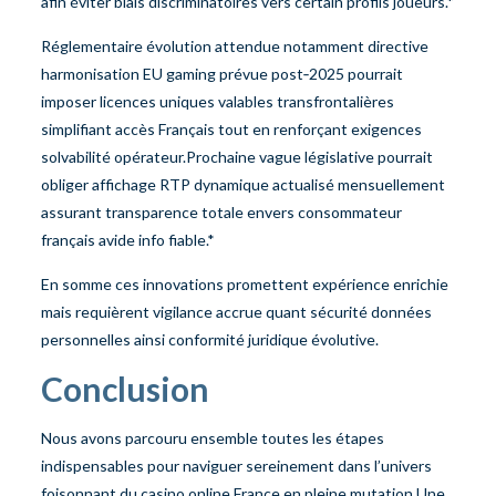
afin éviter biais discriminatoires vers certain profils joueurs.*
Réglementaire évolution attendue notamment directive
harmonisation EU gaming prévue post‑2025 pourrait
imposer licences uniques valables transfrontalières
simplifiant accès Français tout en renforçant exigences
solvabilité opérateur.Prochaine vague législative pourrait
obliger affichage RTP dynamique actualisé mensuellement
assurant transparence totale envers consommateur
français avide info fiable.*
En somme ces innovations promettent expérience enrichie
mais requièrent vigilance accrue quant sécurité données
personnelles ainsi conformité juridique évolutive.
Conclusion
Nous avons parcouru ensemble toutes les étapes
indispensables pour naviguer sereinement dans l’univers
foisonnant du casino online France en pleine mutation.Une