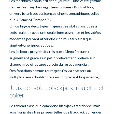
Les machines à sous offrent aujourd’hui une vaste gamme
de thèmes – mythes égyptiens comme « Book of Ra »,
univers futuristes ou licences cinématographiques telles
que « Game of Thrones™ ».
On distingue deux types majeurs :les slots classiques à
trois rouleaux avec une seule ligne gagnante et les vidéos
modernes pouvant atteindre cinq rouleaux ainsi que
vingt‑et‑une lignes actives。
Les jackpots progressifs tels que « Mega Fortune »
augmentent grâce à un petit prélèvement prélevé sur
chaque mise effectuée au sein du réseau mondial。
Des fonctions comme tours gratuits via scatters ou
multiplicateurs doublant le gain complètent l’expérience。
Jeux de table : blackjack, roulette et
poker
Le tableau classique comprend blackjack traditionnel mais
aussi variantes très prisées telles que Blackjack Surrender