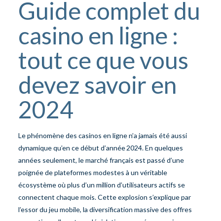
Guide complet du
casino en ligne :
tout ce que vous
devez savoir en
2024
Le phénomène des casinos en ligne n’a jamais été aussi
dynamique qu’en ce début d’année 2024. En quelques
années seulement, le marché français est passé d’une
poignée de plateformes modestes à un véritable
écosystème où plus d’un million d’utilisateurs actifs se
connectent chaque mois. Cette explosion s’explique par
l’essor du jeu mobile, la diversification massive des offres