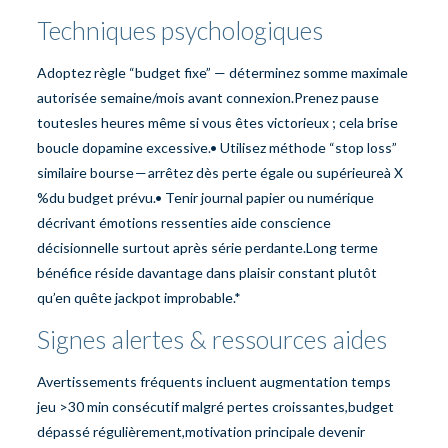
Techniques psychologiques
Adoptez règle “budget fixe” — déterminez somme maximale
autorisée semaine/mois avant connexion.Prenez pause
toutesles heures même si vous êtes victorieux ; cela brise
boucle dopamine excessive.• Utilisez méthode “stop loss”
similaire bourse — arrêtez dès perte égale ou supérieureà X
%du budget prévu.• Tenir journal papier ou numérique
décrivant émotions ressenties aide conscience
décisionnelle surtout après série perdante.Long terme
bénéfice réside davantage dans plaisir constant plutôt
qu’en quête jackpot improbable.*
Signes alertes & ressources aides
Avertissements fréquents incluent augmentation temps
jeu >30 min consécutif malgré pertes croissantes,budget
dépassé régulièrement,motivation principale devenir