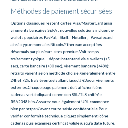
Méthodes de paiement sécurisées
Options classiques restent cartes Visa/MasterCard ainsi
virements bancaires SEPA ; nouvelles solutions incluent e-
wallets populaires PayPal、Skrill、Neteller、Paysafecard
ainsi crypto-monnaies Bitcoin/Ethereum acceptées
désormais par plusieurs sites premium.Voit temps
traitement typique —dépot instantané via e-wallets (<5
sec), carte bancaire (<30 sec), virement bancaire (<48h);
retraits varient selon méthode choisie généralement entre
24het 72h, frais éventuels allant jusqu’à ‎€3‏‎pour virements
externes.Chaque page paiement doit afficher icône
cadenas vert indiquant connexion SSL/TLS chiffrée
RSA2048 bits.Assurez-vous également URL commence
bien par https:// avant toute saisie confidentielle.Pour
vérifier conformité technique cliquez simplement icône
cadenas puis examinez certificat valide jusqu’à date future.