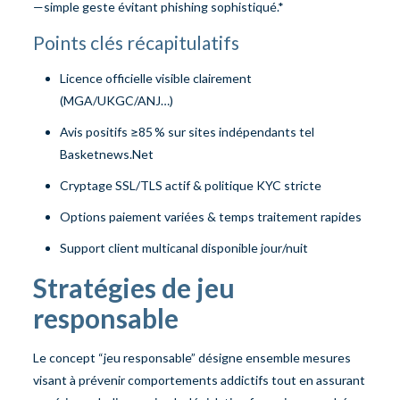
—simple geste évitant phishing sophistiqué.*
Points clés récapitulatifs
Licence officielle visible clairement
(MGA/UKGC/ANJ…)
Avis positifs ≥85 % sur sites indépendants tel
Basketnews.Net
Cryptage SSL/TLS actif & politique KYC stricte
Options paiement variées & temps traitement rapides
Support client multicanal disponible jour/nuit
Stratégies de jeu
responsable
Le concept “jeu responsable” désigne ensemble mesures
visant à prévenir comportements addictifs tout en assurant