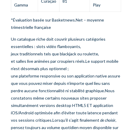
Curaçao
81
Gamma
Play
*Évaluation basée sur Basketnews.Net – moyenne
trimestrielle française
Un catalogue riche doit couvrir plusieurs catégories
essentielles : slots vidéo flamboyants,
jeux traditionnels tels que blackjack ou roulette,
et salles live animées par croupiers réels.Le support mobile
n’est désormais plus optionnel ;
une plateforme responsive ou son application native assure
que vous pouvez miser depuis n’importe quel lieu sans
perdre aucune fonctionnalité ni stabilité graphique.Nous
constatons même certains nouveaux sites proposer
simultanément versions desktop HTML5 ET application
iOS/Android optimisée afin d’éviter toute latence pendant
vos sessions critiques.Lorsqu’il s’agit finalement
de choisir
,
pensez toujours au volume quotidien moyen disponible sur