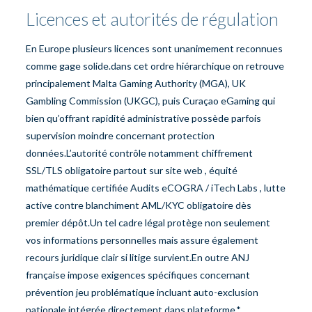
Licences et autorités de régulation
En Europe plusieurs licences sont unanimement reconnues
comme gage solide.dans cet ordre hiérarchique on retrouve
principalement Malta Gaming Authority (MGA), UK
Gambling Commission (UKGC), puis Curaçao eGaming qui
bien qu’offrant rapidité administrative possède parfois
supervision moindre concernant protection
données.L’autorité contrôle notamment chiffrement
SSL/TLS obligatoire partout sur site web , équité
mathématique certifiée Audits eCOGRA / iTech Labs , lutte
active contre blanchiment AML/KYC obligatoire dès
premier dépôt.Un tel cadre légal protège non seulement
vos informations personnelles mais assure également
recours juridique clair si litige survient.En outre ANJ
française impose exigences spécifiques concernant
prévention jeu problématique incluant auto-exclusion
nationale intégrée directement dans plateforme.*