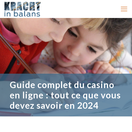
Guide complet du casino
en ligne : tout ce que vous
devez savoir en 2024