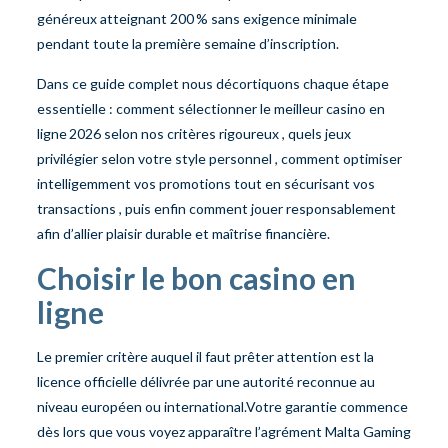
généreux atteignant 200 % sans exigence minimale
pendant toute la première semaine d’inscription.​
Dans ce guide complet nous décortiquons chaque étape
essentielle : comment sélectionner le meilleur casino en
ligne 2026 selon nos critères rigoureux , quels jeux
privilégier selon votre style personnel , comment optimiser
intelligemment vos promotions tout en sécurisant vos
transactions , puis enfin comment jouer responsablement
afin d’allier plaisir durable et maîtrise financière.
Choisir le bon casino en
ligne
Le premier critère auquel il faut prêter attention est la
licence officielle délivrée par une autorité reconnue au
niveau européen ou international.Votre garantie commence
dès lors que vous voyez apparaître l’agrément Malta Gaming