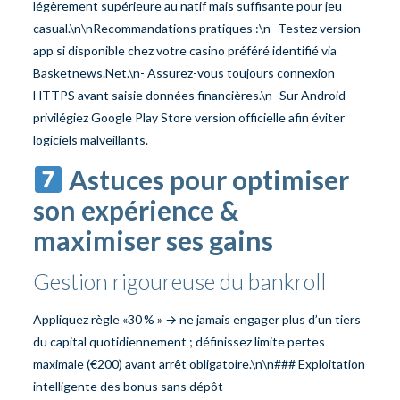
légèrement supérieure au natif mais suffisante pour jeu
casual.\n\nRecommandations pratiques :\n- Testez version
app si disponible chez votre casino préféré identifié via
Basketnews.Net.\n- Assurez-vous toujours connexion
HTTPS avant saisie données financières.\n- Sur Android
privilégiez Google Play Store version officielle afin éviter
logiciels malveillants.
Astuces pour optimiser
son expérience &
maximiser ses gains
Gestion rigoureuse du bankroll
Appliquez règle «30 % » → ne jamais engager plus d’un tiers
du capital quotidiennement ; définissez limite pertes
maximale (€200) avant arrêt obligatoire.\n\n### Exploitation
intelligente des bonus sans dépôt