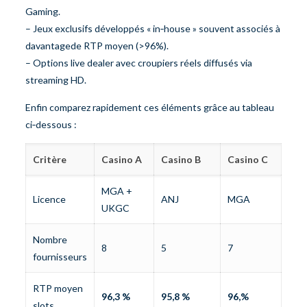
Gaming.
– Jeux exclusifs développés « in‑house » souvent associés à
davantagede RTP moyen (>96%).
– Options live dealer avec croupiers réels diffusés via
streaming HD.
Enfin comparez rapidement ces éléments grâce au tableau
ci‑dessous :
Critère
Casino A
Casino B
Casino C
MGA +
Licence
ANJ
MGA
UKGC
Nombre
8
5
7
fournisseurs
RTP moyen
96,3 %
95,8 %
96,%
slots