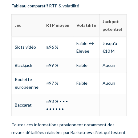
Tableau comparatif RTP & volatilité
Jackpot
Jeu
RTP moyen
Volatilité
potentiel
Faible ↔︎
Jusqu’à
Slots vidéo
≥96 %
Élevée
€10 M
Blackjack
≈99 %
Faible
Aucun
Roulette
≈97 %
Faible
Aucun
européenne
≈98 % • • •
Baccarat
• • • • • •
Toutes ces informations proviennent notamment des
revues détaillées réalisées par Basketnews.Net qui testent