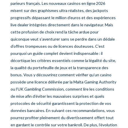
parieurs français. Les nouveaux casinos en ligne 2026
misent sur des graphismes ultra réalistes, des jackpots
progressifs dépassant le million d’euros et des expériences
live dealer intégrées directement dans le navigateur. Mais
cette profusion de choix rend la tâche ardue pour
quiconque veut s’aventurer sans se perdre dans un dédale
d’offres trompeuses ou de licences douteuses. C’est
pourquoi un guide complet devient indispensable : il
décortique les critères essentiels comme la légalité du site,
la qualité du portefeuille de jeux et la transparence des
bonus. Vous y découvrirez comment vérifier qu’un casino
possède une licence délivrée par la Malta Gaming Authority
ou l’UK Gambling Commission, comment lire les conditions
de mise afin d’éviter les mauvaises surprises et quels
protocoles de sécurité garantissent la protection de vos
données bancaires. En suivant ces recommandations, vous
pourrez profiter pleinement du divertissement offert tout
en gardant le contrôle sur votre bankroll. De plus, l’évolution