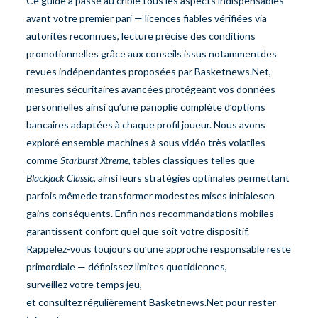
Ce guide a passé au crible tous les aspects indispensables
avant votre premier pari — licences fiables vérifiées via
autorités reconnues, lecture précise des conditions
promotionnelles grâce aux conseils issus notammentdes
revues indépendantes proposées par Basketnews.Net,
mesures sécuritaires avancées protégeant vos données
personnelles ainsi qu’une panoplie complète d’options
bancaires adaptées à chaque profil joueur.​ Nous avons
exploré ensemble machines à sous vidéo très volatiles
comme
Starburst Xtreme
, tables classiques telles que
Blackjack Classic
, ainsi leurs stratégies optimales permettant
parfois mêmede transformer modestes mises initiales​en
gains conséquents.​ Enfin nos recommandations mobiles
garantissent confort quel que soit votre dispositif.​
Rappelez‑vous toujours qu’une approche responsable reste
primordiale — définissez limites quotidiennes,
surveillez votre temps jeu,
et consultez régulièrement Basketnews.Net pour rester