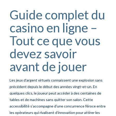
Guide complet du
casino en ligne –
Tout ce que vous
devez savoir
avant de jouer
Les jeux d’argent virtuels connaissent une explosion sans
précédent depuis le début des années vingt‑et‑un. En
quelques clics, le joueur peut accéder à des centaines de
tables et de machines sans quitter son salon. Cette
accessibilité s’accompagne d’une concurrence féroce entre
les opérateurs qui rivalisent d’innovation pour attirer les