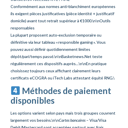
Conformément aux normes anti‑blanchiment européennes
ils exigent pièces justificatives (pièce identité + justificatif
domicile) avant tout retrait supérieur à €1000.\n\nOutils
responsables
La plupart proposent auto‑exclusion temporaire ou
définitive via leur tableau « responsible gaming ». Vous
pouvez aussi définir quotidiennement limites
dépôt/pari/temps passé.\n\nBasketnews.Net teste
régulièrement ces dispositifs auprès…\n\nEn pratique
choisissez toujours ceux affichant clairement leurs
certificats eCOGRA ou iTech Labs attestant équité RNG.\
Méthodes de paiement
disponibles
Les options varient selon pays mais trois groupes couvrent
largement vos besoins.\n\n
Cartes bancaires
– Visa/Visa
Debit/Mastercard sont acceptées partout avec frais