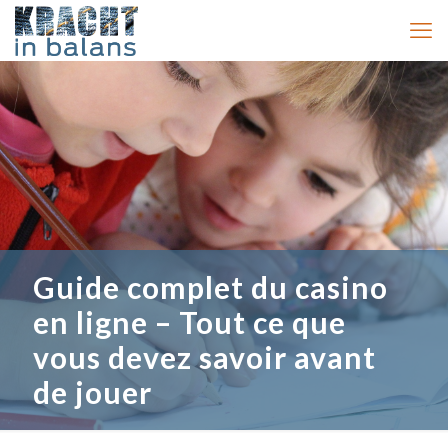
Guide complet du casino
en ligne – Tout ce que
vous devez savoir avant
de jouer