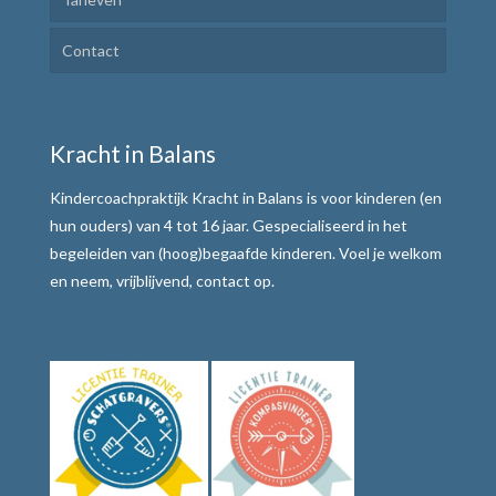
Contact
Plannen en uitvoeren
Motivatie verhogen
Kracht in Balans
Weerbaar communiceren
Kindercoachpraktijk Kracht in Balans is voor kinderen (en
Werkwijze
hun ouders) van 4 tot 16 jaar. Gespecialiseerd in het
begeleiden van (hoog)begaafde kinderen. Voel je welkom
Alle teksten de baas
en neem, vrijblijvend, contact op.
Tafelmethode met stoplichtkaartjes