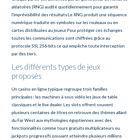
aléatoires (RNG) audité quotidiennement pour garantir
l’imprévisibilité des résultats Le RNG produit une séquence
numérique traduite en symboles sur les rouleaux ou en
cartes distribuées au joueur Pour protéger ces échanges
toutes les communications sont chiffrées grâce au
protocole SSL 256‑bits ce qui empêche toute interception
par des tiers.
Les différents types de jeux
proposés
Un casino en ligne typique regroupe trois familles
principales : les machines à sous vidéo les jeux de table
classiques et le live dealer. Les slots offrent souvent
plusieurs centaines de titres on retrouve des thèmes allant
du Far West aux mythologies égyptiennes avec des
fonctionnalités comme tours gratuits multiplicateurs ou
jackpots progressifs pouvant atteindre plusieurs millions