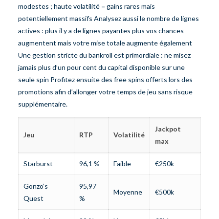
modestes ; haute volatilité = gains rares mais
potentiellement massifs Analysez aussi le nombre de lignes
actives : plus il y a de lignes payantes plus vos chances
augmentent mais votre mise totale augmente également​
Une gestion stricte du bankroll est primordiale : ne misez
jamais plus d’un pour cent du capital disponible sur une
seule spin​ Profitez ensuite des free spins offerts lors des
promotions afin d’allonger votre temps de jeu sans risque
supplémentaire​.
Jackpot
Jeu
RTP
Volatilité
max
Starburst
96,1 %
Faible
€250k
Gonzo’s
95,97
Moyenne
€500k
Quest
%