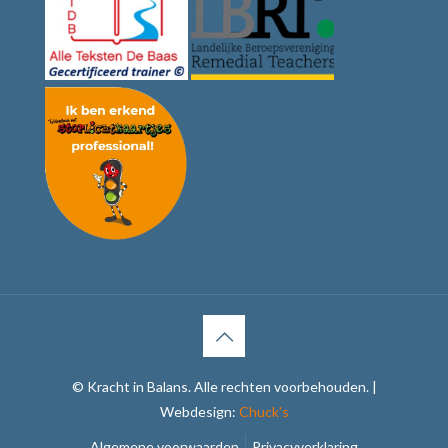
© Kracht in Balans. Alle rechten voorbehouden. |
Webdesign:
Chuck's
Algemene voorwaarden
Privacyverklaring