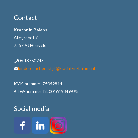
Contact
Kracht in Balans
Allegrohof 7
7557 VJ Hengelo
06 18750748
kindercoachpraktijk@kracht-in-balans.nl
KVK-nummer: 75052814
BTW-nummer: NL001649849B95
Social media