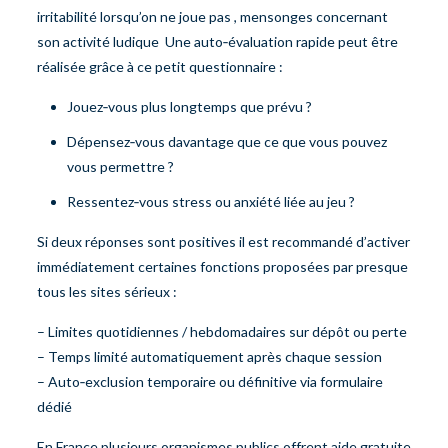
irritabilité lorsqu’on ne joue pas , mensonges concernant
son activité ludique ​ Une auto‑évaluation rapide peut être
réalisée grâce à ce petit questionnaire :
Jouez‑vous plus longtemps que prévu ?
Dépensez‑vous davantage que ce que vous pouvez
vous permettre ?
Ressentez‑vous stress ou anxiété liée au jeu ?
Si deux réponses sont positives il est recommandé d’activer
immédiatement certaines fonctions proposées par presque
tous les sites sérieux :
– Limites quotidiennes / hebdomadaires sur dépôt ou perte
– Temps limité automatiquement après chaque session
– Auto‑exclusion temporaire ou définitive via formulaire
dédié
En France plusieurs organismes publics offrent aide gratuite