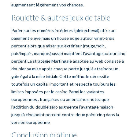
augmentent légèrement vos chances​.
Roulette & autres jeux de table
Parier sur les numéros intérieurs (plein/cheval) offre un
paiement élevé mais un house edge autour vingt‑trois
percent alors que miser sur extérieur (rouge/noir ,
pair/impair , manque/passe) maintient l’avantage autour cinq
percent​ La stratégie Martingale adaptée au web consiste à
doubler sa mise après chaque perte jusqu’à atteindre un
gain égal à la mise initiale​ Cette méthode nécessite
toutefois un capital important et respecte toujours les
limites imposées par le casino​ Parmi les variantes
européennes , françaises ou américaines notez que
l’addition du double zéro augmente l’avantage maison
jusqu’à cinq point percent contre deux point cinq dans la
version européenne​
Conclusion pratique