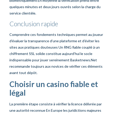
biométriquement En moyenne la vérification prend entre
quelques minutes et deux jours ouvrés selon la charge du
service clientèle.
Conclusion rapide
Comprendre ces fondements techniques permet au joueur
d’évaluer la transparence d’une plateforme et d’éviter les
sites aux pratiques douteuses Un RNG fiable couplé à un
chiffrement SSL solide constitue aujourd’hui le socle
indispensable pour jouer sereinement Basketnews.Net
recommande toujours aux novices de vérifier ces éléments
avant tout dépôt.
Choisir un casino fiable et
légal
La première étape consiste à vérifier la licence délivrée par
une autorité reconnue En Europe les juridictions majeures