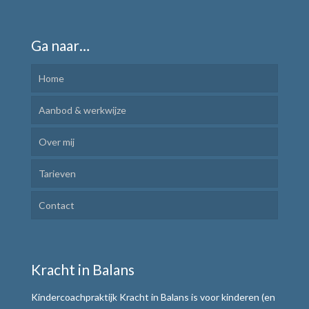
Ga naar…
Home
Aanbod & werkwijze
Over mij
Kindercoaching
Tarieven
Ik Leer Leren
Contact
Plannen en uitvoeren
Motivatie verhogen
Kracht in Balans
Weerbaar communiceren
Kindercoachpraktijk Kracht in Balans is voor kinderen (en
Werkwijze