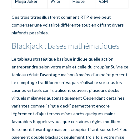
Mega Joker
99 %
Haute
€5M
Ces trois titres illustrent comment RTP élevé peut
compenser une volatilité différente tout en offrant divers
plafonds possibles.​
Blackjack : bases mathématiques
Le tableau stratégique basique indique quelle action
entreprendre selon votre main et celle du croupier​ Suivre ce
tableau réduit l’avantage maison à moins d’un point percent​
Le comptage traditionnel n’est pas réalisable sur tous les
casinos virtuels car ils utilisent souvent plusieurs decks
virtuels mélangés automatiquement​ Cependant certaines
variantes comme “single deck” permettent encore
légèrement d’ajuster vos mises après quelques mains
favorables​ Rappelez‑vous que certaines règles modifient
fortement l’avantage maison : croupier tirant sur soft‑17 ou
paiement double blackjack seulement trois fois votre mise