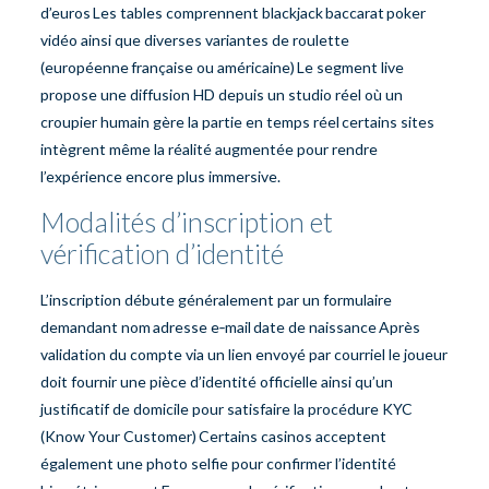
d’euros Les tables comprennent blackjack baccarat poker
vidéo ainsi que diverses variantes de roulette
(européenne française ou américaine) Le segment live
propose une diffusion HD depuis un studio réel où un
croupier humain gère la partie en temps réel certains sites
intègrent même la réalité augmentée pour rendre
l’expérience encore plus immersive.
Modalités d’inscription et
vérification d’identité
L’inscription débute généralement par un formulaire
demandant nom adresse e‑mail date de naissance Après
validation du compte via un lien envoyé par courriel le joueur
doit fournir une pièce d’identité officielle ainsi qu’un
justificatif de domicile pour satisfaire la procédure KYC
(Know Your Customer) Certains casinos acceptent
également une photo selfie pour confirmer l’identité