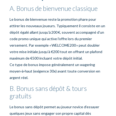
A. Bonus de bienvenue classique
Le bonus de bienvenue reste la promotion phare pour
attirer les nouveaux joueurs. Typiquement il consiste en un
dépôt égalé allant jusqu’à 200 €, souvent accompagné d’un
code promo unique qui active l’offre lors du premier
versement. Par exemple « WELCOME200 » peut doubler
votre mise initiale jusqu’à €200 tout en offrant un plafond
maximum de €500 incluant votre dépôt initial.
Ce type de bonus impose généralement un wagering
moyen‑à‑haut (exigence 30x) avant toute conversion en
argent réel.
B. Bonus sans dépôt & tours
gratuits
Le bonus sans dépôt permet au joueur novice d’essayer
quelques jeux sans engager son propre capital dès