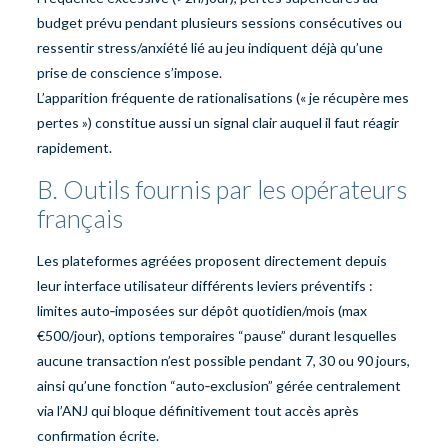
budget prévu pendant plusieurs sessions consécutives ou
ressentir stress/anxiété lié au jeu indiquent déjà qu’une
prise de conscience s’impose.
L’apparition fréquente de rationalisations (« je récupère mes
pertes ») constitue aussi un signal clair auquel il faut réagir
rapidement.
B. Outils fournis par les opérateurs
français
Les plateformes agréées proposent directement depuis
leur interface utilisateur différents leviers préventifs :
limites auto‑imposées sur dépôt quotidien/mois (max
€500/jour), options temporaires “pause” durant lesquelles
aucune transaction n’est possible pendant 7, 30 ou 90 jours,
ainsi qu’une fonction “auto‑exclusion” gérée centralement
via l’ANJ qui bloque définitivement tout accès après
confirmation écrite.