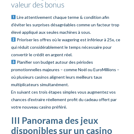
valeur des bonus
Lire attentivement chaque terme & condition afin
d’éviter les surprises désagréables comme un facteur trop
élevé appliqué aux seules machines à sous.
Prioriser les offres où le wagering est inférieur à 25x, ce
qui réduit considérablement le temps nécessaire pour
convertir le crédit en argent réel.
Planifier son budget autour des périodes
promotionnelles majeures – comme Noël ou EuroMillions –
où plusieurs casinos alignent leurs meilleurs taux
multiplicateurs simultanément.
En suivant ces trois étapes simples vous augmentez vos
chances d’extraire réellement profit du cadeau offert par
votre nouveau casino préféré.
III Panorama des jeux
disponibles sur un casino