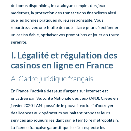
de bonus disponibles, le catalogue complet des jeux
modernes, la protection des transactions financières ainsi
que les bonnes pratiques du jeu responsable. Vous
repartirez avec une feuille de route claire pour sélectionner
un casino fiable, optimiser vos promotions et jouer en toute
sérénité.
I. Légalité et régulation des
casinos en ligne en France
A. Cadre juridique français
En France, l’activité des jeux d’argent sur internet est
encadrée par l’Autorité Nationale des Jeux (ANJ). Créée en
janvier 2020, l’ANJ possède le pouvoir exclusif d’octroyer
des licences aux opérateurs souhaitant proposer leurs
services aux joueurs résidant sur le territoire métropolitain.
La licence française garantit que le site respecte les