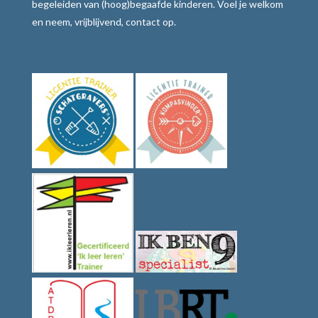
begeleiden van (hoog)begaafde kinderen. Voel je welkom
Alle teksten de baas
en neem, vrijblijvend, contact op.
Tafelmethode met stoplichtkaartjes