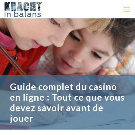
Guide complet du casino
en ligne : Tout ce que vous
devez savoir avant de
jouer