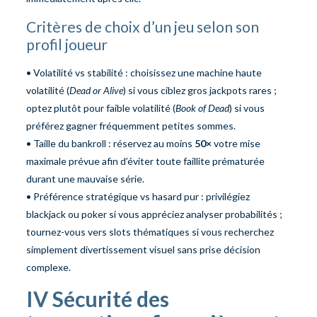
Critères de choix d’un jeu selon son
profil joueur
• Volatilité vs stabilité : choisissez une machine haute
volatilité (
Dead or Alive
) si vous ciblez gros jackpots rares ;
optez plutôt pour faible volatilité (
Book of Dead
) si vous
préférez gagner fréquemment petites sommes.
• Taille du bankroll : réservez au moins
50×
votre mise
maximale prévue afin d’éviter toute faillite prématurée
durant une mauvaise série.
• Préférence stratégique vs hasard pur : privilégiez
blackjack ou poker si vous appréciez analyser probabilités ;
tournez-vous vers slots thématiques si vous recherchez
simplement divertissement visuel sans prise décision
complexe.
IV Sécurité des