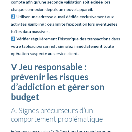
compte afin qu’une seconde validation soit exigée lors
chaque connexion depuis un nouvel appareil.
Utiliser une adresse e‑mail dédiée exclusivement aux
activités gambling ; cela limite l’exposition lors éventuelles
fuites data massives.
Vérifier régulièrement l’historique des transactions dans
votre tableau personnel ; signalez immédiatement toute
opération suspecte au service client.
V Jeu responsable :
prévenir les risques
d’addiction et gérer son
budget
A. Signes précurseurs d’un
comportement problématique
Fréquence excessive (>2h/jour), pertes supérieures au