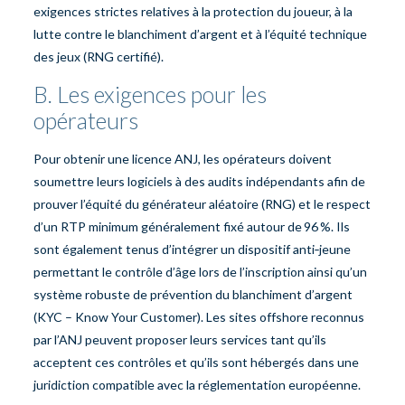
exigences strictes relatives à la protection du joueur, à la
lutte contre le blanchiment d’argent et à l’équité technique
des jeux (RNG certifié).
B. Les exigences pour les
opérateurs
Pour obtenir une licence ANJ, les opérateurs doivent
soumettre leurs logiciels à des audits indépendants afin de
prouver l’équité du générateur aléatoire (RNG) et le respect
d’un RTP minimum généralement fixé autour de 96 %. Ils
sont également tenus d’intégrer un dispositif anti‑jeune
permettant le contrôle d’âge lors de l’inscription ainsi qu’un
système robuste de prévention du blanchiment d’argent
(KYC – Know Your Customer). Les sites offshore reconnus
par l’ANJ peuvent proposer leurs services tant qu’ils
acceptent ces contrôles et qu’ils sont hébergés dans une
juridiction compatible avec la réglementation européenne.