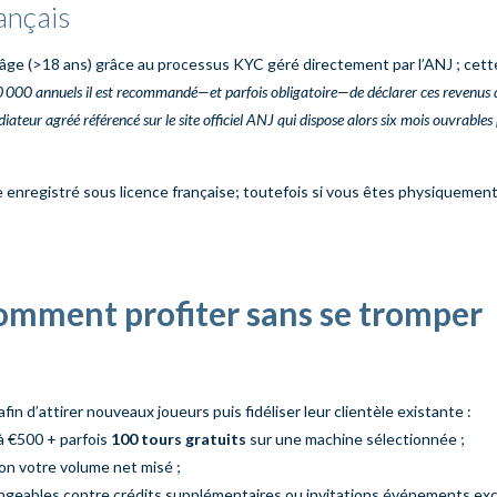
ançais
on âge (>18 ans) grâce au processus KYC géré directement par l’ANJ ; ce
000 annuels il est recommandé—et parfois obligatoire—de déclarer ces revenus dans
teur agréé référencé sur le site officiel ANJ qui dispose alors six mois ouvrables
enregistré sous licence française; toutefois si vous êtes physiquement si
comment profiter sans se tromper
in d’attirer nouveaux joueurs puis fidéliser leur clientèle existante :
à €500 + parfois
100 tours gratuits
sur une machine sélectionnée ;
on votre volume net misé ;
eables contre crédits supplémentaires ou invitations événements excl