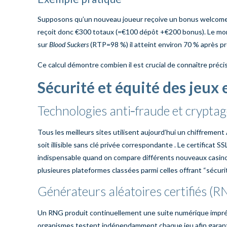
Supposons qu’un nouveau joueur reçoive un bonus welcome 
reçoit donc €300 totaux (=€100 dépôt +€200 bonus). Le mon
sur
Blood Suckers
(RTP=98 %) il atteint environ 70 % après p
Ce calcul démontre combien il est crucial de connaître préci
Sécurité et équité des jeux 
Technologies anti‑fraude et crypta
Tous les meilleurs sites utilisent aujourd’hui un chiffreme
soit illisible sans clé privée correspondante . Le certificat
indispensable quand on compare différents nouveaux casino
plusieures plateformes classées parmi celles offrant “sécuri
Générateurs aléatoires certifiés (
Un RNG produit continuellement une suite numérique impr
organismes testent indépendamment chaque jeu afin garantir