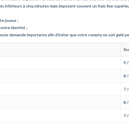
s inférieurs à cinq minutes mais imposent souvent un frais fixe supérieur
te joueur ;
votre identité ;
 toute demande importante afin d’éviter que votre compte ne soit gelé 
Sc
9 
8 
7 
8 
7 