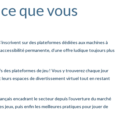
 ce que vous
s’inscrivent sur des plateformes dédiées aux machines à
 accessibilité permanente, d’une offre ludique toujours plus
s des plateformes de jeu ! Vous y trouverez chaque jour
t leurs espaces de divertissement virtuel tout en restant
 français encadrant le secteur depuis l’ouverture du marché
des jeux, puis enfin les meilleures pratiques pour jouer de