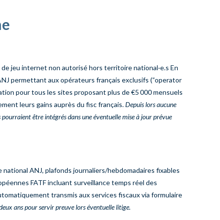
ne
de jeu internet non autorisé hors territoire national·e.s En
/ANJ permettant aux opérateurs français exclusifs (“operator
igation pour tous les sites proposant plus de €5 000 mensuels
tement leurs gains auprès du fisc français.
Depuis lors aucune
 pourraient être intégrés dans une éventuelle mise à jour prévue
re national ANJ, plafonds journaliers/hebdomadaires fixables
opéennes FATF incluant surveillance temps réel des
automatiquement transmis aux services fiscaux via formulaire
eux ans pour servir preuve lors éventuelle litige.