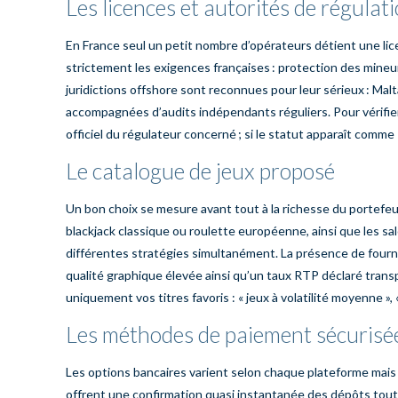
Les licences et autorités de régulat
En France seul un petit nombre d’opérateurs détient une lic
strictement les exigences françaises : protection des mineurs
juridictions offshore sont reconnues pour leur sérieux : M
accompagnées d’audits indépendants réguliers. Pour vérifier u
officiel du régulateur concerné ; si le statut apparaît comme
Le catalogue de jeux proposé
Un bon choix se mesure avant tout à la richesse du portefeu
blackjack classique ou roulette européenne, ainsi que les sa
différentes stratégies simultanément. La présence de four
qualité graphique élevée ainsi qu’un taux RTP déclaré trans
uniquement vos titres favoris : « jeux à volatilité moyenne », 
Les méthodes de paiement sécurisé
Les options bancaires varient selon chaque plateforme mais 
offrent une confirmation quasi instantanée des dépôts tout 