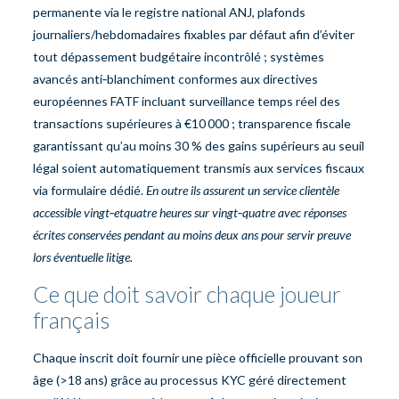
permanente via le registre national ANJ, plafonds
journaliers/hebdomadaires fixables par défaut afin d’éviter
tout dépassement budgétaire incontrôlé ; systèmes
avancés anti‑blanchiment conformes aux directives
européennes FATF incluant surveillance temps réel des
transactions supérieures à €10 000 ; transparence fiscale
garantissant qu’au moins 30 % des gains supérieurs au seuil
légal soient automatiquement transmis aux services fiscaux
via formulaire dédié.
En outre ils assurent un service clientèle
accessible vingt‑et­quatre heures sur vingt‑quatre avec réponses
écrites conservées pendant au moins deux ans pour servir preuve
lors éventuelle litige.
Ce que doit savoir chaque joueur
français
Chaque inscrit doit fournir une pièce officielle prouvant son
âge (>18 ans) grâce au processus KYC géré directement