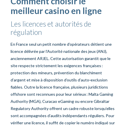
Comment choisir le
meilleur casino en ligne
Les licences et autorités de
régulation
En France seul un petit nombre d’opérateurs détient une
licence délivrée par l’Autorité nationale des jeux (ANJ),
anciennement ARJEL. Cette autorisation garantit que le
site respecte strictement les exigences françaises :
protection des mineurs, prévention du blanchiment
d’argent et mise à disposition d’outils d’auto‑exclusion
fiables. Outre la licence française, plusieurs juridictions
offshore sont reconnues pour leur sérieux : Malta Gaming
Authority (MGA), Curacao eGaming ou encore Gibraltar
Regulatory Authority offrent un cadre robuste lorsqu’elles
sont accompagnées d’audits indépendants réguliers. Pour
vérifier une licence, il suffit de copier le numéro indiqué sur