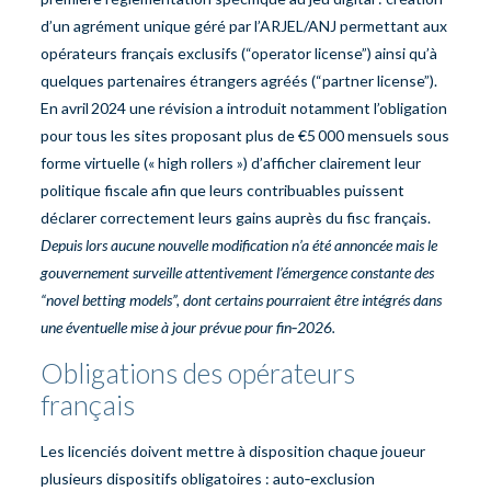
d’un agrément unique géré par l’ARJEL/ANJ permettant aux
opérateurs français exclusifs (“operator license”) ainsi qu’à
quelques partenaires étrangers agréés (“partner license”).
En avril 2024 une révision a introduit notamment l’obligation
pour tous les sites proposant plus de €5 000 mensuels sous
forme virtuelle (« high rollers ») d’afficher clairement leur
politique fiscale afin que leurs contribuables puissent
déclarer correctement leurs gains auprès du fisc français.
Depuis lors aucune nouvelle modification n’a été annoncée mais le
gouvernement surveille attentivement l’émergence constante des
“novel betting models”, dont certains pourraient être intégrés dans
une éventuelle mise à jour prévue pour fin‑2026.
Obligations des opérateurs
français
Les licenciés doivent mettre à disposition chaque joueur
plusieurs dispositifs obligatoires : auto‑exclusion