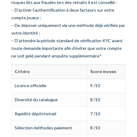
risques liés aux fraudes lors des retraits il est conseillé :
– D’activer l’authentification à deux facteurs sur votre
compte joueur ;
– De déposer uniquement via une méthode déjà vérifiée par
votre identité ;
– D’attendre la période standard de vérification KYC avant
toute demande importante afin d’éviter que votre compte
ne soit gelé pendant enquête supplémentaire.*
Critère
Score moyen
Licence officielle
9 /10
Diversité du catalogue
8 /10
Rapidité dépôt/retrait
7 /10
Sélection méthodes paiement
8 /10