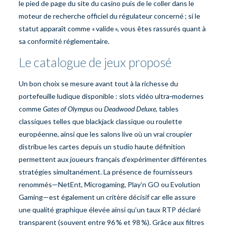
le pied de page du site du casino puis de le coller dans le
moteur de recherche officiel du régulateur concerné ; si le
statut apparaît comme « valide », vous êtes rassurés quant à
sa conformité réglementaire.
Le catalogue de jeux proposé
Un bon choix se mesure avant tout à la richesse du
portefeuille ludique disponible : slots vidéo ultra‑modernes
comme
Gates of Olympus
ou
Deadwood Deluxe
, tables
classiques telles que blackjack classique ou roulette
européenne, ainsi que les salons live où un vrai croupier
distribue les cartes depuis un studio haute définition
permettent aux joueurs français d’expérimenter différentes
stratégies simultanément. La présence de fournisseurs
renommés—NetEnt, Microgaming, Play’n GO ou Evolution
Gaming—est également un critère décisif car elle assure
une qualité graphique élevée ainsi qu’un taux RTP déclaré
transparent (souvent entre 96 % et 98 %). Grâce aux filtres