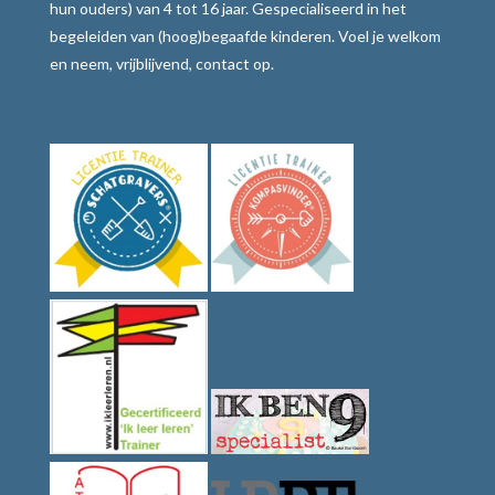
hun ouders) van 4 tot 16 jaar. Gespecialiseerd in het
begeleiden van (hoog)begaafde kinderen. Voel je welkom
Alle teksten de baas
en neem, vrijblijvend, contact op.
Tafelmethode met stoplichtkaartjes