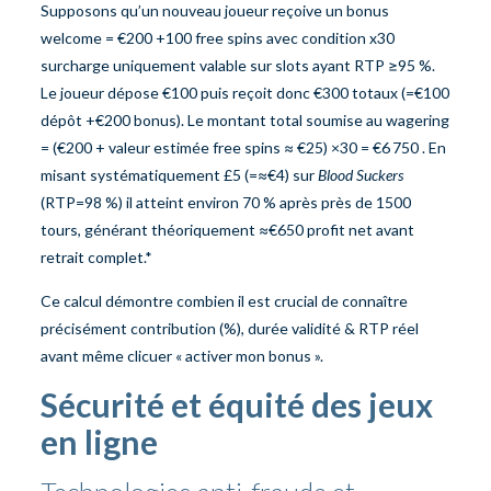
Supposons qu’un nouveau joueur reçoive un bonus
welcome = €200 +100 free spins avec condition x30
surcharge uniquement valable sur slots ayant RTP ≥95 %.
Le joueur dépose €100 puis reçoit donc €300 totaux (=€100
dépôt +€200 bonus). Le montant total soumise au wagering
= (€200 + valeur estimée free spins ≈ €25) ×30 = €6 750 . En
misant systématiquement £5 (=≈€4) sur
Blood Suckers
(RTP=98 %) il atteint environ 70 % après près de 1500
tours, générant théoriquement ≈€650 profit net avant
retrait complet.*
Ce calcul démontre combien il est crucial de connaître
précisément contribution (%), durée validité & RTP réel
avant même clicuer « activer mon bonus ».
Sécurité et équité des jeux
en ligne